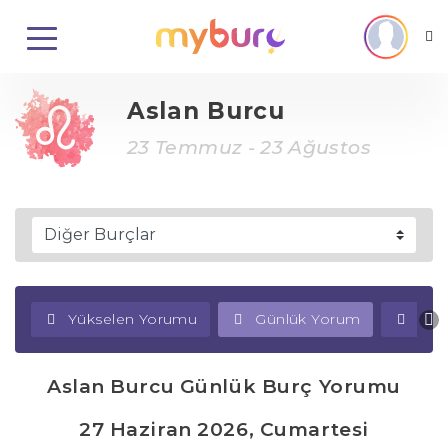
Aslan Burcu
23 Temmuz - 23 Ağustos
Yükselen Yorumu
Günlük Yorum
Haf
Aslan Burcu Günlük Burç Yorumu
27 Haziran 2026, Cumartesi