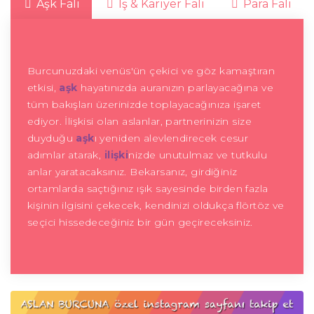
Aşk Falı
İş & Kariyer Falı
Para Falı
Burcunuzdaki venüs'ün çekici ve göz kamaştıran
etkisi,
aşk
hayatınızda auranızın parlayacağına ve
tüm bakışları üzerinizde toplayacağınıza işaret
ediyor. İlişkisi olan aslanlar, partnerinizin size
duyduğu
aşk
ı yeniden alevlendirecek cesur
adımlar atarak,
ilişki
nizde unutulmaz ve tutkulu
anlar yaratacaksınız. Bekarsanız, girdiğiniz
ortamlarda saçtığınız ışık sayesinde birden fazla
kişinin ilgisini çekecek, kendinizi oldukça flörtöz ve
seçici hissedeceğiniz bir gün geçireceksiniz.