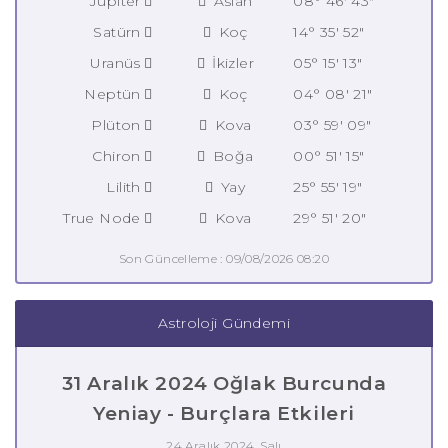
Jüpiter
Aslan
08° 46' 43"
Satürn
Koç
14° 35' 52"
Uranüs
İkizler
05° 15' 13"
Neptün
Koç
04° 08' 21"
Plüton
Kova
03° 59' 09"
Chiron
Boğa
00° 51' 15"
Lilith
Yay
25° 55' 19"
True Node
Kova
29° 51' 20"
Son Güncelleme : 09/08/2026 08:20
Astroloji Gündemi
31 Aralık 2024 Oğlak Burcunda
Yeniay - Burçlara Etkileri
24 Aralık 2024, Salı