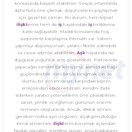
konusunda başarılı olabilirsin. Sosyal ortamlarda
daha fazla öne çıkmak, düşüncelerini paylaşmak
için güzel bir zaman. Bu durum, hem kişisel
ilişki
lerine hem de
iş
hayatındaki
iş
birliklerine
katkı sağlayabilir. Maddi konularında hoş
sürprizlerle karşılaşma ihtimalin var. Yatırım
yapmayı düşünüyorsan, yaratıcı fikirler edinebilir
ve cesur adımlar atabilirsin.
Aşk
hayatında ise
duygusal yoğunluk artış gösterebilir. Partnerinle
yapacağın samimi bir konuşma, aranızdaki bağı
güçlendirebilir. Yeni biriyle tanışmak için de
olumlu bir dönemdesin; karşındaki kişinin
enerjisinden etkilenebilirsin. Kendini ifade
ederken yaratıcı yeteneklerini öne çıkarabilirsin;
sanat, yenilik ve eğlence, gününün önemli
temasını oluşturacak. Ancak, dikkat etmen
gereken nokta aşırı özgüven; alçakgönüllülüğü
ihmal etmemek,
ilişki
lerini korumak açısından
faydalı olacaktır. Kendine güven, ama başkalarını