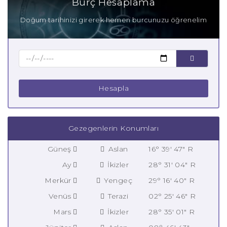
Burç Hesaplama
Doğum tarihinizi girerek hemen burcunuzu öğrenelim
Hesapla
Gezegenlerin Konumları
Güneş
Aslan
16° 39' 47" R
Ay
İkizler
28° 31' 04" R
Merkür
Yengeç
29° 16' 40" R
Venüs
Terazi
02° 25' 46" R
Mars
İkizler
28° 35' 01" R