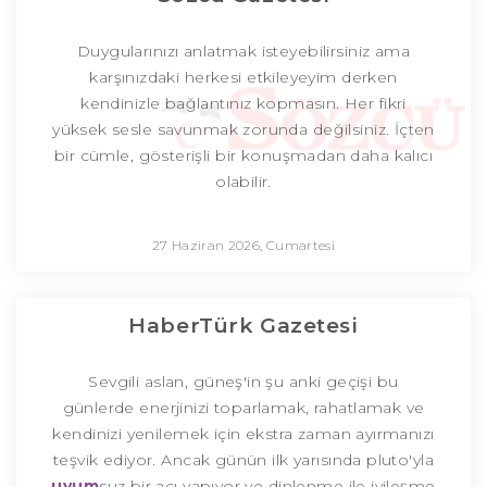
Duygularınızı anlatmak isteyebilirsiniz ama
karşınızdaki herkesi etkileyeyim derken
kendinizle bağlantınız kopmasın. Her fikri
yüksek sesle savunmak zorunda değilsiniz. İçten
bir cümle, gösterişli bir konuşmadan daha kalıcı
olabilir.
27 Haziran 2026, Cumartesi
HaberTürk Gazetesi
Sevgili aslan, güneş'in şu anki geçişi bu
günlerde enerjinizi toparlamak, rahatlamak ve
kendinizi yenilemek için ekstra zaman ayırmanızı
teşvik ediyor. Ancak günün ilk yarısında pluto'yla
uyum
suz bir açı yapıyor ve dinlenme ile iyileşme