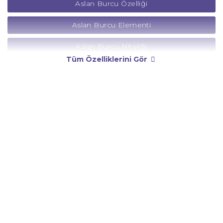
Aslan Burcu Özelliği
Aslan Burcu Elementi
Aslan Burcu Niteliği
Tüm Özelliklerini Gör
Aslan Burcu Yönetici Gezegeni
Aslan Burcu Rengi
Aslan Burcu Taşı
Aslan Burcu Günü
Aslan Burcu Erkeği
Aslan Burcu Kadını
Aslan Burcu Tarzı
Aslan Burcu Bedendeki Temsili