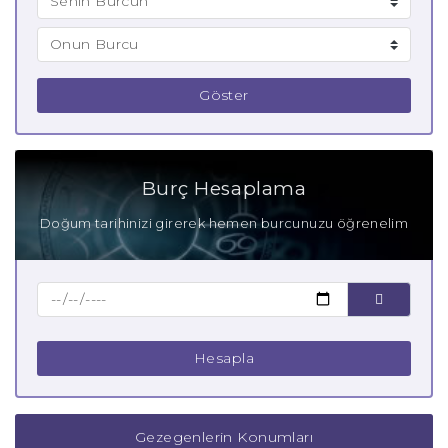
Göster
Burç Hesaplama
Doğum tarihinizi girerek hemen burcunuzu öğrenelim
Hesapla
Gezegenlerin Konumları