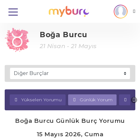
Boğa Burcu
21 Nisan - 21 Mayıs
Yükselen Yorumu
Günlük Yorum
Haf
Boğa Burcu Günlük Burç Yorumu
15 Mayıs 2026, Cuma