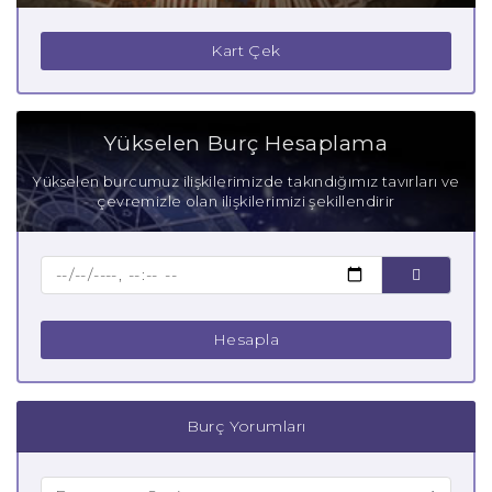
Boğa Burcu Güçlü Yanları
Kart Çek
Boğa Burcu Zayıf Yanları
Aşık Boğa Burcu
Yükselen Burç Hesaplama
Anne Boğa Burcu
Yükselen burcumuz ilişkilerimizde takındığımız tavırları ve
çevremizle olan ilişkilerimizi şekillendirir
Baba Boğa Burcu
Çocuk Boğa Burcu
Hesapla
Burç Yorumları