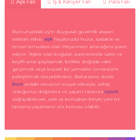
Aşk Falı
İş & Kariyer Falı
Para Falı
Burcunuzdaki ay'ın duygusal güvenlik arayan
istikrarlı etkisi,
aşk
hayatınızda huzur, sadakat ve
tensel temaslara olan ihtiyacınızın artacağına işaret
ediyor. İlişkisi olan boğalar, partnerinizle sakin ve
keyifli anlar paylaşmak, birlikte doğada vakit
geçirmek veya lezzetli bir yemekle romantizmi
pekiştirmek isteyebilirsiniz. Bekarsanız, ikizler
burc
undaki venüs'ün sosyal etkisiyle, sahip
olduğunuz değerlere ve yaşam tarzınıza
uyum
sağlayabilecek, zeki ve konuşkan biriyle yeni bir
tanışma yaşamanız söz konusu olabilir.