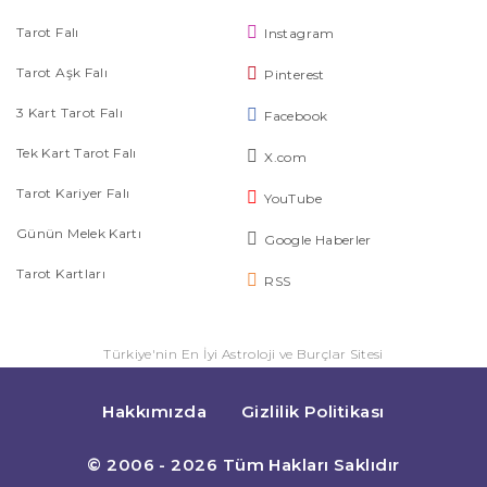
Tarot Falı
Instagram
Tarot Aşk Falı
Pinterest
3 Kart Tarot Falı
Facebook
Tek Kart Tarot Falı
X.com
Tarot Kariyer Falı
YouTube
Günün Melek Kartı
Google Haberler
Tarot Kartları
RSS
Türkiye'nin En İyi Astroloji ve Burçlar Sitesi
Hakkımızda
Gizlilik Politikası
© 2006 - 2026 Tüm Hakları Saklıdır