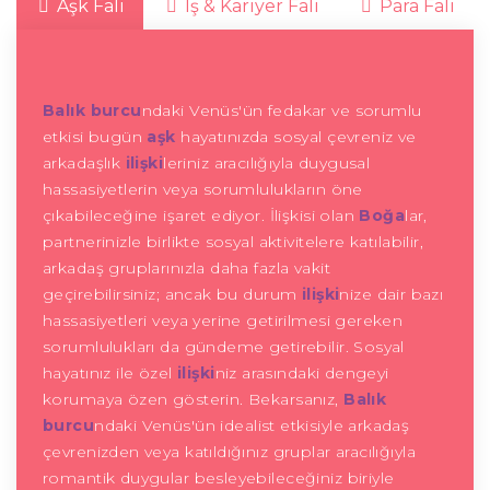
Aşk Falı
İş & Kariyer Falı
Para Falı
Balık burcu
ndaki Venüs'ün fedakar ve sorumlu
etkisi bugün
aşk
hayatınızda sosyal çevreniz ve
arkadaşlık
ilişki
leriniz aracılığıyla duygusal
hassasiyetlerin veya sorumlulukların öne
çıkabileceğine işaret ediyor. İlişkisi olan
Boğa
lar,
partnerinizle birlikte sosyal aktivitelere katılabilir,
arkadaş gruplarınızla daha fazla vakit
geçirebilirsiniz; ancak bu durum
ilişki
nize dair bazı
hassasiyetleri veya yerine getirilmesi gereken
sorumlulukları da gündeme getirebilir. Sosyal
hayatınız ile özel
ilişki
niz arasındaki dengeyi
korumaya özen gösterin. Bekarsanız,
Balık
burcu
ndaki Venüs'ün idealist etkisiyle arkadaş
çevrenizden veya katıldığınız gruplar aracılığıyla
romantik duygular besleyebileceğiniz biriyle