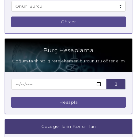
Göster
Burç Hesaplama
Doğum tarihinizi girerek hemen burcunuzu öğrenelim
Hesapla
Gezegenlerin Konumları