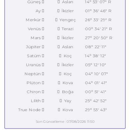
Güneş
Aslan
14° 53' 07" R
Ay
İkizler
01° 36' 46" R
Merkür
Yengeç
26° 33' 29" R
Venüs
Terazi
00° 34' 21" R
Mars
İkizler
27° 20' 50" R
Jüpiter
Aslan
08° 22' 11"
Satürn
Koç
14° 38' 12"
Uranüs
İkizler
05° 12' 10"
Neptün
Koç
04° 10' 07"
Plüton
Kova
04° 01' 41"
Chiron
Boğa
00° 51' 41"
Lilith
Yay
25° 42' 52"
True Node
Kova
29° 53' 43"
Son Güncelleme : 07/08/2026 11:50