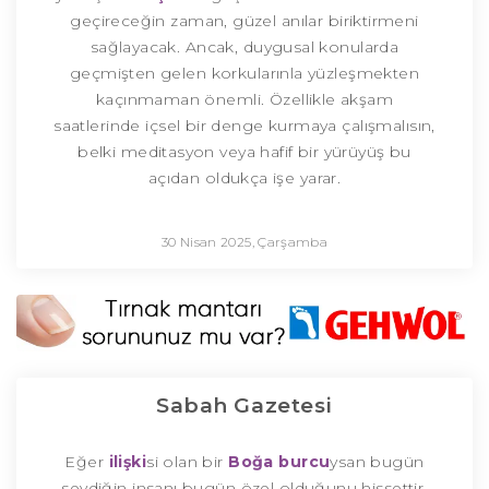
geçireceğin zaman, güzel anılar biriktirmeni
sağlayacak. Ancak, duygusal konularda
geçmişten gelen korkularınla yüzleşmekten
kaçınmaman önemli. Özellikle akşam
saatlerinde içsel bir denge kurmaya çalışmalısın,
belki meditasyon veya hafif bir yürüyüş bu
açıdan oldukça işe yarar.
30 Nisan 2025, Çarşamba
Sabah Gazetesi
Eğer
ilişki
si olan bir
Boğa burcu
ysan bugün
sevdiğin insanı bugün özel olduğunu hissettir.