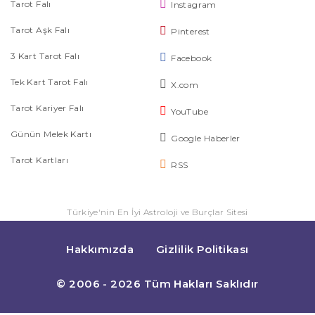
Tarot Falı
Instagram
Tarot Aşk Falı
Pinterest
3 Kart Tarot Falı
Facebook
Tek Kart Tarot Falı
X.com
Tarot Kariyer Falı
YouTube
Günün Melek Kartı
Google Haberler
Tarot Kartları
RSS
Türkiye'nin En İyi Astroloji ve Burçlar Sitesi
Hakkımızda
Gizlilik Politikası
© 2006 - 2026 Tüm Hakları Saklıdır