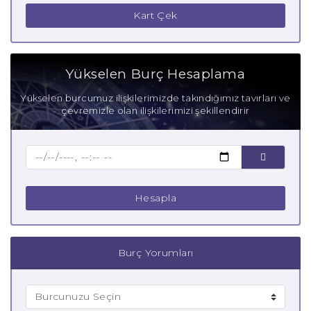
Boğa Burcu Güçlü Yanları
Kart Çek
Boğa Burcu Zayıf Yanları
Aşık Boğa Burcu
Yükselen Burç Hesaplama
Anne Boğa Burcu
Yükselen burcumuz ilişkilerimizde takındığımız tavırları ve
çevremizle olan ilişkilerimizi şekillendirir
Baba Boğa Burcu
Çocuk Boğa Burcu
Hesapla
Burç Yorumları