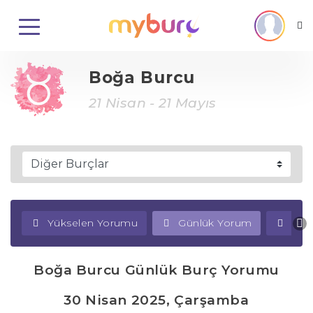
Boğa Burcu
21 Nisan - 21 Mayıs
Yükselen Yorumu
Günlük Yorum
Haf
Boğa Burcu Günlük Burç Yorumu
30 Nisan 2025, Çarşamba