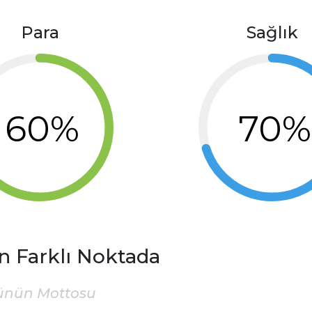
Para
Sağlık
60%
70%
n Farklı Noktada
ünün Mottosu