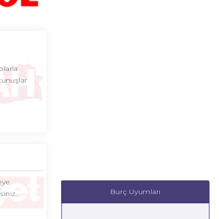
plarla
kunuşlar
eye
Burç Uyumları
iniz.