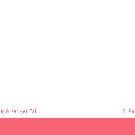
İş & Kariyer Falı
Par