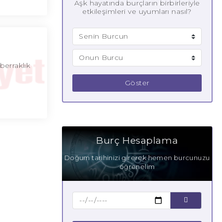
Aşk hayatında burçların birbirleriyle
etkileşimleri ve uyumları nasıl?
berraklık
Göster
Burç Hesaplama
Doğum tarihinizi girerek hemen burcunuzu
öğrenelim