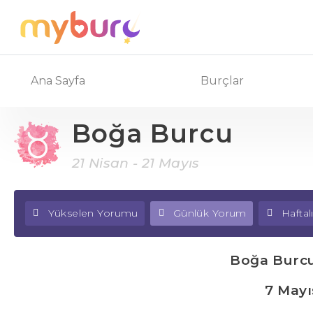
Ana Sayfa
Burçlar
Boğa Burcu
21 Nisan - 21 Mayıs
Yükselen Yorumu
Günlük Yorum
Hafta
Boğa Burc
7 Mayı