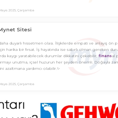
Mayıs 2025, Çarşamba
Mynet Sitesi
ha duyarlı hissetmen olası. İlişkilerde empati ve anlayış ön 
in harika bir fırsat. İş hayatında ise sabırlı olman gereken dur
rda kaygı yaratabilecek durumlar dikkatini çekebilir,
finans
al 
ırmayı unutma, içsel huzurun her şeyden önemli. Doğayla z
ni azaltmana yardımcı olabilir.✨
Mayıs 2025, Çarşamba