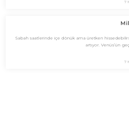
7 
Mi
Sabah saatlerinde içe dönük ama üretken hissedebilirsin
artıyor. Venüs’ün geç
7 