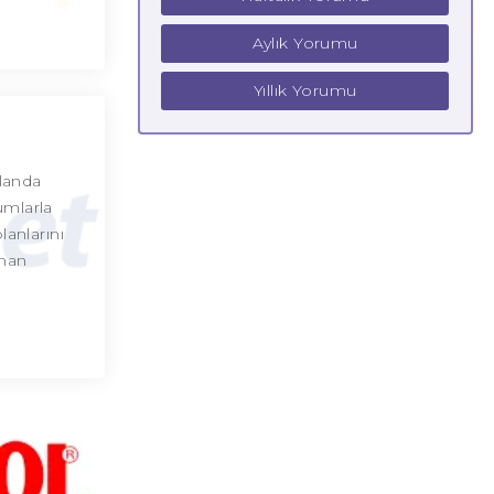
Aylık Yorumu
Yıllık Yorumu
planda
umlarla
planlarını
aman