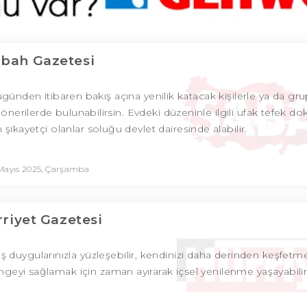
bah Gazetesi
nden itibaren bakış açına yenilik katacak kişilerle ya da gru
 önerilerde bulunabilirsin. Evdeki düzeninle ilgili ufak tefek do
 şikayetçi olanlar soluğu devlet dairesinde alabilir.
Mayıs 2025, Çarşamba
riyet Gazetesi
lmış duygularınızla yüzleşebilir, kendinizi daha derinden keşfetm
engeyi sağlamak için zaman ayırarak içsel yenilenme yaşayabilirs