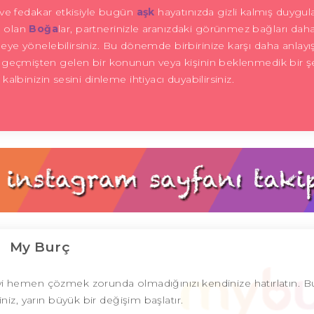
 ve fedakar etkisiyle bugün
aşk
hayatınızda gizli kalmış duygul
i olan
Boğa
lar, partnerinizle aranızdaki görünmez bağları dah
meye yönelebilirsiniz. Bu dönemde birbirinize karşı daha anlayış
ız, geçmişten gelen bir konunun veya kişinin beklenmedik bir ş
lbinizin sesini dinleme ihtiyacı duyabilirsiniz.
My Burç
 şeyi hemen çözmek zorunda olmadığınızı kendinize hatırlatın. 
riniz, yarın büyük bir değişim başlatır.