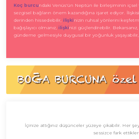
Koç burcu
ndaki Venüs'ün Neptün ile birleşiminin içsel
sezgisel bağların önem kazandığına işaret ediyor. İlişkis
derinden hissedebilir,
ilişki
nizin ruhsal yönlerini keşfet
bağışlayıcı olmanız,
ilişki
nizi güçlendirebilir. Bekarsan
gündeme gelmesiyle duygusal bir yoğunluk yaşayabilir, ka
İçinize attığınız düşünceler yüzeye çıkabilir. Her
sessizce fark ettikle