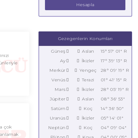
Hesapla
Gezegenlerin Konumları
Güneş
Aslan
15° 57' 01" R
inizi
Ay
İkizler
17° 39' 13" R
nleriyle
Merkür
Yengeç
28° 09' 19" R
Venüs
Terazi
01° 41' 15" R
Mars
İkizler
28° 05' 19" R
Jüpiter
Aslan
08° 36' 53"
Satürn
Koç
14° 36' 50"
Uranüs
İkizler
05° 14' 01"
ha çok
Neptün
Koç
04° 09' 04"
u anlamak
Plüton
Kova
04° 00' 09"