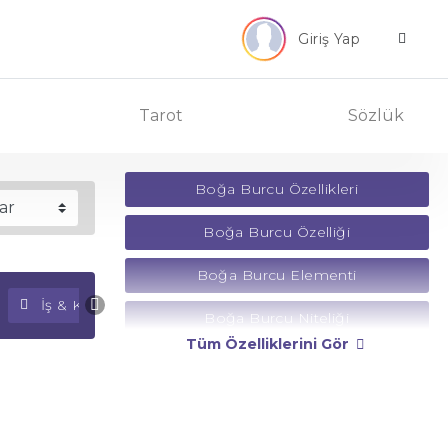
Giriş Yap
Tarot
Sözlük
Boğa Burcu Özellikleri
Boğa Burcu Özelliği
Boğa Burcu Elementi
İş & Kariyer Falı
Para Falı
Boğa Burcu Niteliği
Tüm Özelliklerini Gör
Boğa Burcu Yönetici Gezegeni
Boğa Burcu Rengi
Boğa Burcu Taşı