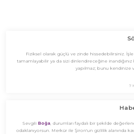
S
Fiziksel olarak güçlü ve zinde hissedebilirsiniz. İşl
tamamlayabilir ya da sizi dinlendireceğine inandığınız
yapılmaz; bunu kendinize ve
7 
Habe
Sevgili
Boğa
, durumları faydalı bir şekilde değerl
odaklanıyorsun. Merkür ile Şiron'un gizlilik alanında