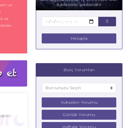
arın ve
ilişkilerimizi şekillendirir
a
lı ve
ekilde
Hesapla
Burç Yorumları
Yükselen Yorumu
Günlük Yorumu
Bugün
Haftalık Yorumu