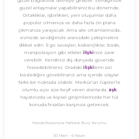
güzel bağlantılar devreye girebilir. Sevdiğinizle
güzel anlaşmalar yapabilirsiniz bu dönemde.
Ortaklıklar, işbirlikleri, yeni oluşumlar daha
popüler olmanıza ve daha fazla ön plana
çıkmanıza yarayacak. Ama aile ortamlarınızda,
evinizde sevdiğinizle aranızdaki çekişmelere
dikkat edin. Ego savaşları, kıskançlıklar, baskı,
manipülasyon gibi etkiler
ilişki
nize zarar
verebilir. Kendinizi dış dünyada güvende
hissedebilirsiniz. Oradaki
ilişki
lerin sizi
beslediğini görebilirsiniz ama içeride olaylar
farklı bir noktada olabilir. Merkür’ün Jüpiter’le
olumlu açısı size keyif veren alanlarda,
aşk
hayatınızda ve kişisel girişimlerinizde her tür
konuda fırsatları karşınıza getirecek.
Hande Kazanova Haftalık Burç Yorumu
30 Mart - 6 Nisan