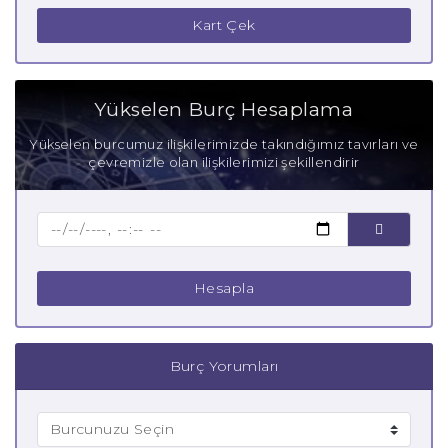
Akrep Burcu Güçlü Yanları
Kart Çek
Akrep Burcu Zayıf Yanları
Aşık Akrep Burcu
Yükselen Burç Hesaplama
Anne Akrep Burcu
Yükselen burcumuz ilişkilerimizde takındığımız tavırları ve
çevremizle olan ilişkilerimizi şekillendirir
Baba Akrep Burcu
Çocuk Akrep Burcu
Hesapla
Burç Yorumları