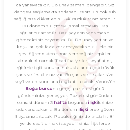
da yansıyacaktır. Dolunay zamanı dengedir. Siz
dengeyi sağlamakta zorlanabilirsiniz. En çok ruh
sağlığınıza dikkat edin. Uykusuzluklarınız artabilir.
Bu dönem su içmeyi ihmal etmeyin. Baş
ağrılarınız artabilir. Bazı şeylerin yansımasını
göreceksiniz hayatınıza. Bu Dolunay şartları ve
koşulları çok fazla zorlamayacaksınız. Hele bir
şeyi öğrendikten sonra vereceğiniz tepkiler
abartılı olmamalı. Ticari faaliyetler, seyahatler,
eğitimle ilgili konular, hukuki alanda çok büyük
şans ve fırsatlarınız var. Bu şans ve fırsatlar size
keyif veren konularla bağlantılı olacak. Venüs’ün
Boğa burcu
na geçişi pazartesi günü
gündeminize yerleşiyor. Pazartesi gününden
sonraki dönem 3
hafta
boyunca
ilişki
lerinize
odaklanacaksınız. Bu dönem
ilişki
lerde güven
ihtiyacınız artacak. Popülerliğiniz de artabilir. Bir
yerde sabit olmak isteyebilirsiniz. İlişkilerde