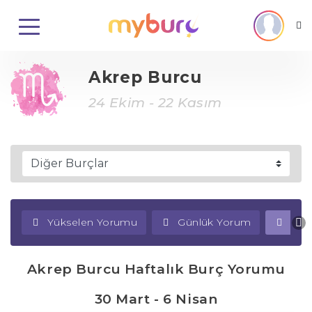
Akrep Burcu
24 Ekim - 22 Kasım
Yükselen Yorumu
Günlük Yorum
Haf
Akrep Burcu Haftalık Burç Yorumu
30 Mart - 6 Nisan