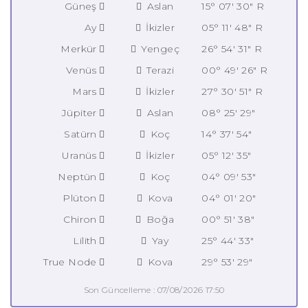
Güneş
Aslan
15° 07' 30" R
Ay
İkizler
05° 11' 48" R
Merkür
Yengeç
26° 54' 31" R
Venüs
Terazi
00° 49' 26" R
Mars
İkizler
27° 30' 51" R
Jüpiter
Aslan
08° 25' 29"
Satürn
Koç
14° 37' 54"
Uranüs
İkizler
05° 12' 35"
Neptün
Koç
04° 09' 53"
Plüton
Kova
04° 01' 20"
Chiron
Boğa
00° 51' 38"
Lilith
Yay
25° 44' 33"
True Node
Kova
29° 53' 29"
Son Güncelleme : 07/08/2026 17:50