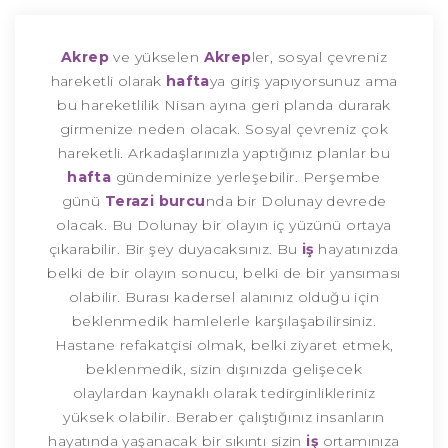
Akrep
ve yükselen
Akrep
ler, sosyal çevreniz
hareketli olarak
hafta
ya giriş yapıyorsunuz ama
bu hareketlilik Nisan ayına geri planda durarak
girmenize neden olacak. Sosyal çevreniz çok
hareketli. Arkadaşlarınızla yaptığınız planlar bu
hafta
gündeminize yerleşebilir. Perşembe
günü
Terazi burcu
nda bir Dolunay devrede
olacak. Bu Dolunay bir olayın iç yüzünü ortaya
çıkarabilir. Bir şey duyacaksınız. Bu
iş
hayatınızda
belki de bir olayın sonucu, belki de bir yansıması
olabilir. Burası kadersel alanınız olduğu için
beklenmedik hamlelerle karşılaşabilirsiniz.
Hastane refakatçisi olmak, belki ziyaret etmek,
beklenmedik, sizin dışınızda gelişecek
olaylardan kaynaklı olarak tedirginlikleriniz
yüksek olabilir. Beraber çalıştığınız insanların
hayatında yaşanacak bir sıkıntı sizin
iş
ortamınıza