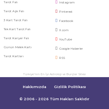
Tarot Falı
Instagram
Tarot Aşk Falı
Pinterest
3 Kart Tarot Falı
Facebook
Tek Kart Tarot Falı
X.com
Tarot Kariyer Falı
YouTube
Günün Melek Kartı
Google Haberler
Tarot Kartları
RSS
Türkiye'nin En İyi Astroloji ve Burçlar Sitesi
Hakkımızda
Gizlilik Politikası
© 2006 - 2026 Tüm Hakları Saklıdır