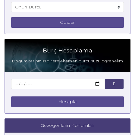
Göster
Burç Hesaplama
Doğum tarihinizi girerek hemen burcunuzu öğrenelim
Hesapla
Gezegenlerin Konumları