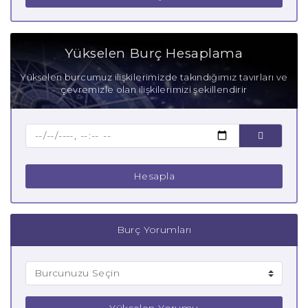
Başak Burcu Zayıf Yanları
Aşık Başak Burcu
Yükselen Burç Hesaplama
Anne Başak Burcu
Yükselen burcumuz ilişkilerimizde takındığımız tavırları ve
çevremizle olan ilişkilerimizi şekillendirir
Baba Başak Burcu
Çocuk Başak Burcu
Hesapla
Burç Yorumları