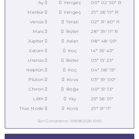
Ay
Yengeç
00° 02' 50" R
Merkür
Yengeç
29° 26' 19" R
Venüs
Terazi
02° 31' 60" R
Mars
İkizler
28° 39' 11" R
Jüpiter
Aslan
08° 48' 05"
Satürn
Koç
14° 35' 43"
Uranüs
İkizler
05° 15' 23"
Neptün
Koç
04° 08' 15"
Plüton
Kova
03° 59' 00"
Chiron
Boğa
00° 51' 13"
Lilith
Yay
25° 56' 01"
True Node
Kova
29° 51' 11"
Son Güncelleme : 09/08/2026 10:50