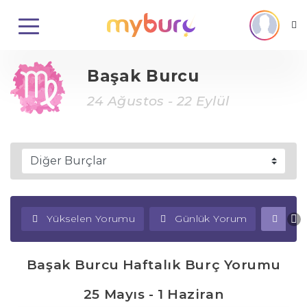
Başak Burcu
24 Ağustos - 22 Eylül
Yükselen Yorumu
Günlük Yorum
Haf
Başak Burcu Haftalık Burç Yorumu
25 Mayıs - 1 Haziran