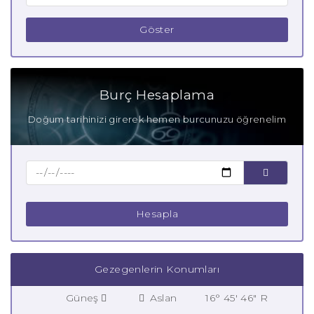
Göster
Burç Hesaplama
Doğum tarihinizi girerek hemen burcunuzu öğrenelim
Hesapla
Gezegenlerin Konumları
Güneş
Aslan
16° 45' 46" R