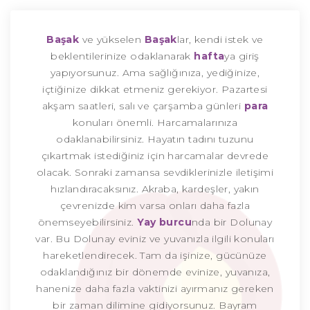
Başak
ve yükselen
Başak
lar, kendi istek ve
beklentilerinize odaklanarak
hafta
ya giriş
yapıyorsunuz. Ama sağlığınıza, yediğinize,
içtiğinize dikkat etmeniz gerekiyor. Pazartesi
akşam saatleri, salı ve çarşamba günleri
para
konuları önemli. Harcamalarınıza
odaklanabilirsiniz. Hayatın tadını tuzunu
çıkartmak istediğiniz için harcamalar devrede
olacak. Sonraki zamansa sevdiklerinizle iletişimi
hızlandıracaksınız. Akraba, kardeşler, yakın
çevrenizde kim varsa onları daha fazla
önemseyebilirsiniz.
Yay burcu
nda bir Dolunay
var. Bu Dolunay eviniz ve yuvanızla ilgili konuları
hareketlendirecek. Tam da işinize, gücünüze
odaklandığınız bir dönemde evinize, yuvanıza,
hanenize daha fazla vaktinizi ayırmanız gereken
bir zaman dilimine gidiyorsunuz. Bayram