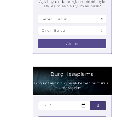
Aşk hayatında burçların birbirleriyle
etkileşimleri ve uyumları nasıl?
Göster
Burç Hesaplama
Doğum tarihinizi girerek hemen burcunuzu
öğrenelim