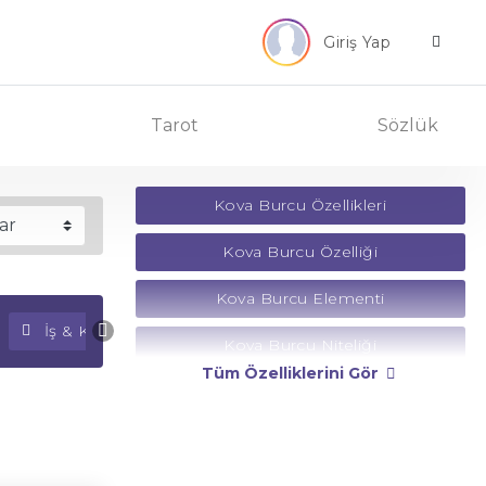
Giriş Yap
Tarot
Sözlük
Kova Burcu Özellikleri
Kova Burcu Özelliği
Kova Burcu Elementi
İş & Kariyer Falı
Para Falı
Kova Burcu Niteliği
Tüm Özelliklerini Gör
Kova Burcu Yönetici Gezegeni
Kova Burcu Rengi
Kova Burcu Taşı