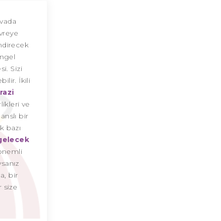
Kova Burcu Günü
avada
evreye
Kova Burcu Erkeği
endirecek
engel
Kova Burcu Kadını
i. Sizi
ir. İkili
Kova Burcu Tarzı
razi
rlikleri ve
Kova Burcu Bedendeki Temsili
nslı bir
Kova Burcu Ünlüleri
ik bazı
gelecek
Kova Burcu Anlaşabildiği Burçlar
 önemli
ysanız
Kova Burcu Anlaşamadığı Burçlar
a, bir
r size
Kova Burcu Olumlu Yönleri
Kova Burcu Olumsuz Yönleri