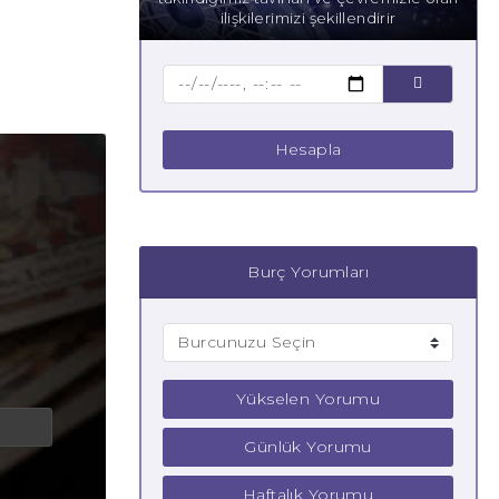
ilişkilerimizi şekillendirir
Hesapla
Burç Yorumları
Yükselen Yorumu
Günlük Yorumu
Haftalık Yorumu