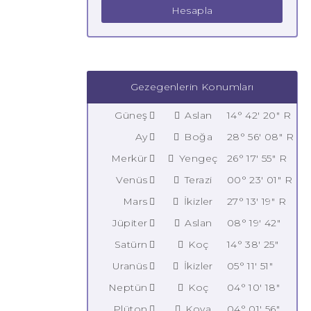
Hesapla
Gezegenlerin Konumları
Güneş
Aslan
14° 42' 20" R
Ay
Boğa
28° 56' 08" R
Merkür
Yengeç
26° 17' 55" R
Venüs
Terazi
00° 23' 01" R
Mars
İkizler
27° 13' 19" R
Jüpiter
Aslan
08° 19' 42"
Satürn
Koç
14° 38' 25"
Uranüs
İkizler
05° 11' 51"
Neptün
Koç
04° 10' 18"
Plüton
Kova
04° 01' 56"