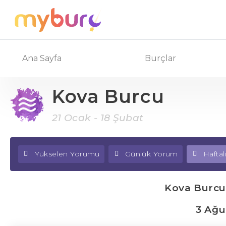
Ana Sayfa
Burçlar
Kova Burcu
21 Ocak - 18 Şubat
Yükselen Yorumu
Günlük Yorum
Hafta
Kova Burcu
3 Ağu