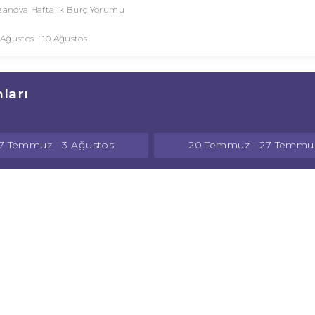
anova Haftalık Burç Yorumu
 Ağustos - 10 Ağustos
ları
7 Temmuz - 3 Ağustos
20 Temmuz - 27 Temmu