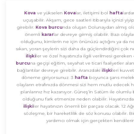
Kova
ve yükselen
Kova
lar, iletişimi bol
hafta
larda
uçuşabilir. Akşam, gece saatleri itibarıyla içinizi yi
girebilir.
Kova burcu
nda oluşan Dolunaydan almış olduğ
önemli
karar
lar devreye girmiş olabilir. Bazı olayl
olduğunu, kimlerin ne için önünüzü açtığını ya da ney
sıkan, yoran şeylerin sizi daha da güçlendirdiğini çok 
ilişki
ler ve özel hayatınızla ilgili verilmesi gereke
burcu
na geçişi eğitim, seyahat ve ticari faaliyetler ala
bağlantılar devreye girebilir. Aranızdaki
ilişki
leri kuvv
döneme giriyorsunuz. 3
hafta
boyunca şans melek
olayların etrafınızda dönmesi sizi hem mutlu edecek 
planlarınız hız kazanıyor. Güneş’in Satürn ile olumlu
olduğunu fark etmenize neden olabilir. Hayatınızda bi
ilişki
ler hayatınızın önemli bir parçası olacak. 12 Ağu
sözleşme, bir hareketlilik de söz konusu olabilir. B
yardımcı olmak için gerçekten kendilerini