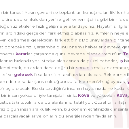
n bir tanesi. Yakın çevrenizle toplantılar, konuşmalar, fikirler h
yip bitiren, sorumlulukları yerine getirememişsiniz gibi bir his d
unuz etkilerle hızlı gelişmeler altındaydınız. Hayatınızı ilgil
arın ardındaki gerçekleri fark etmiş olabilirsiniz. Kimlerin neye 
in değişmesi gerektiğini fark ettiğiniz Dolunaylardan bir tanes
net göreceksiniz. Çarşamba günü önemli haberler devreye girebil
n önemli
karar
lar çarşamba günü devrede olacak. Venüs’ün
Te
nlarınızı hızlandırıyor. Medya alanlarında da güzel haberler,
iş
bi
etlendirmek, onlardan daha doğru bir sonuç almak anlamında şa
leri ve
gelecek
fırsatları sizin tarafınızdan akacak. Beklenmed
hem de ne kadar şanslı olduğunuzu fark etmenizi sağlayacak,
 bir açısı olacak. Bu da sevdiğiniz insanın hayatınızda ne kadar
r insan yoksa biriyle tanışabilirsiniz.
Kova
ve yükselen
Kova
stos’taki tutulma da bu alanlarınızı tetikliyor. Güzel bir anlaşm
iraz olgun insanlara kulak verin, bu dönem etrafınızdaki insanla
 parçalayacaklar ve onların bu enerjilerinden faydalanın.