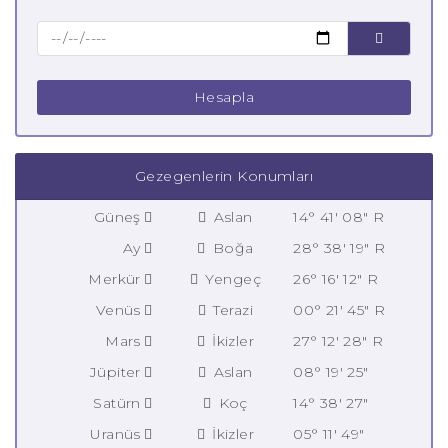
Hesapla
Gezegenlerin Konumları
Güneş
Aslan
14° 41' 08" R
Ay
Boğa
28° 38' 19" R
Merkür
Yengeç
26° 16' 12" R
Venüs
Terazi
00° 21' 45" R
Mars
İkizler
27° 12' 28" R
Jüpiter
Aslan
08° 19' 25"
Satürn
Koç
14° 38' 27"
Uranüs
İkizler
05° 11' 49"