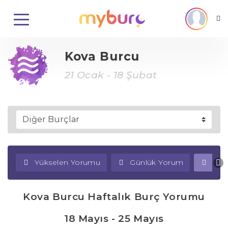
Kova Burcu
21 Ocak - 18 Şubat
Yükselen Yorumu
Günlük Yorum
Haf
Kova Burcu Haftalık Burç Yorumu
18 Mayıs - 25 Mayıs