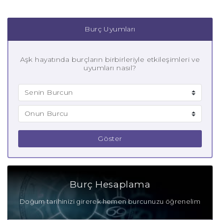
Burç Uyumları
Aşk hayatında burçların birbirleriyle etkileşimleri ve
uyumları nasıl?
Göster
Burç Hesaplama
Doğum tarihinizi girerek hemen burcunuzu öğrenelim