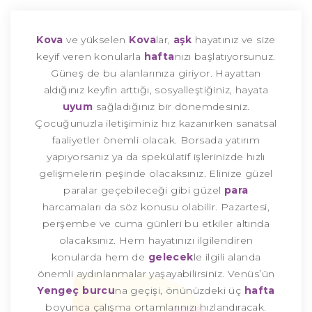
Kova
ve yükselen
Kova
lar,
aşk
hayatınız ve size
keyif veren konularla
hafta
nızı başlatıyorsunuz.
Güneş de bu alanlarınıza giriyor. Hayattan
aldığınız keyfin arttığı, sosyalleştiğiniz, hayata
uyum
sağladığınız bir dönemdesiniz.
Çocuğunuzla iletişiminiz hız kazanırken sanatsal
faaliyetler önemli olacak. Borsada yatırım
yapıyorsanız ya da spekülatif işlerinizde hızlı
gelişmelerin peşinde olacaksınız. Elinize güzel
paralar geçebileceği gibi güzel
para
harcamaları da söz konusu olabilir. Pazartesi,
perşembe ve cuma günleri bu etkiler altında
olacaksınız. Hem hayatınızı ilgilendiren
konularda hem de
gelecek
le ilgili alanda
önemli aydınlanmalar yaşayabilirsiniz. Venüs’ün
Yengeç burcu
na geçişi, önünüzdeki üç
hafta
boyunca çalışma ortamlarınızı hızlandıracak.