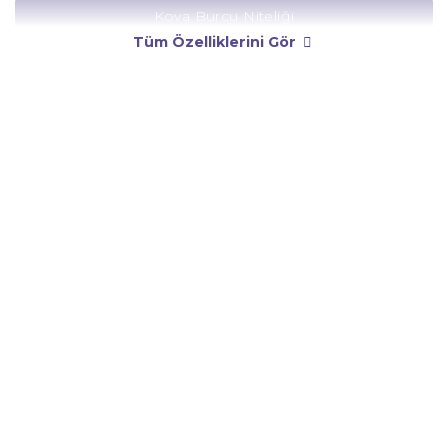
Kova Burcu Niteliği
Tüm Özelliklerini Gör
Kova Burcu Yönetici Gezegeni
Kova Burcu Rengi
Kova Burcu Taşı
Kova Burcu Günü
Kova Burcu Erkeği
Kova Burcu Kadını
Kova Burcu Tarzı
Kova Burcu Bedendeki Temsili
Kova Burcu Ünlüleri
Kova Burcu Anlaşabildiği Burçlar