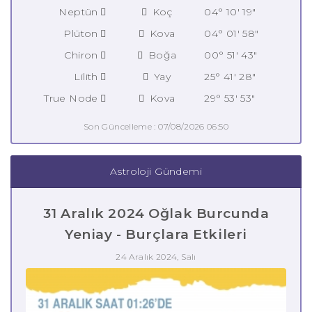
Neptün
Koç
04° 10' 19"
Plüton
Kova
04° 01' 58"
Chiron
Boğa
00° 51' 43"
Lilith
Yay
25° 41' 28"
True Node
Kova
29° 53' 53"
Son Güncelleme : 07/08/2026 06:50
Astroloji Gündemi
31 Aralık 2024 Oğlak Burcunda
Yeniay - Burçlara Etkileri
24 Aralık 2024, Salı