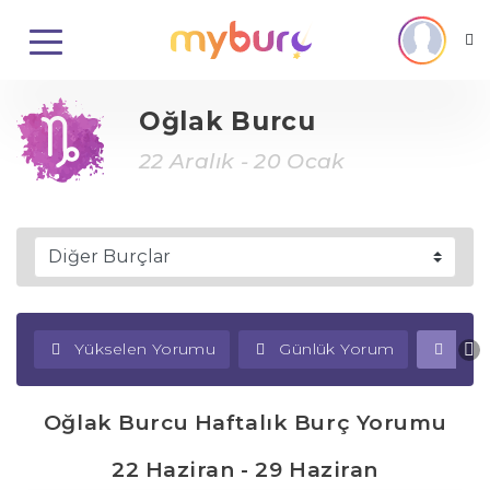
Oğlak Burcu
22 Aralık - 20 Ocak
Yükselen Yorumu
Günlük Yorum
Haf
Oğlak Burcu Haftalık Burç Yorumu
22 Haziran - 29 Haziran