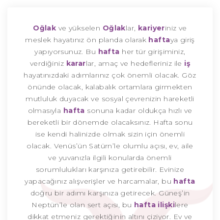
Oğlak
ve yükselen
Oğlak
lar,
kariyer
iniz ve
meslek hayatınız ön planda olarak
hafta
ya giriş
yapıyorsunuz. Bu
hafta
her tür girişiminiz,
verdiğiniz
karar
lar, amaç ve hedefleriniz ile
iş
hayatınızdaki adımlarınız çok önemli olacak. Göz
önünde olacak, kalabalık ortamlara girmekten
mutluluk duyacak ve sosyal çevrenizin hareketli
olmasıyla
hafta
sonuna kadar oldukça hızlı ve
bereketli bir dönemde olacaksınız. Hafta sonu
ise kendi halinizde olmak sizin için önemli
olacak. Venüs’ün Satürn’le olumlu açısı, ev, aile
ve yuvanızla ilgili konularda önemli
sorumlulukları karşınıza getirebilir. Evinize
yapacağınız alışverişler ve harcamalar, bu
hafta
doğru bir adımı karşınıza getirecek. Güneş’in
Neptün’le olan sert açısı, bu
hafta
ilişki
lere
dikkat etmeniz gerektiğinin altını çiziyor. Ev ve