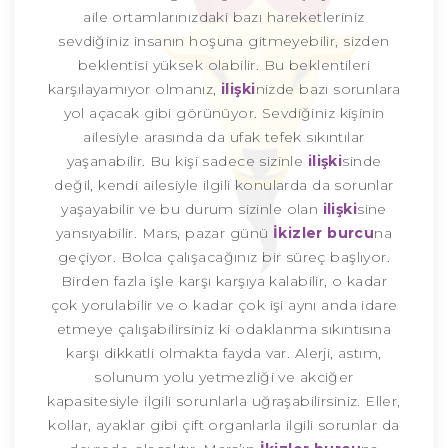
aile ortamlarınızdaki bazı hareketleriniz
sevdiğiniz insanın hoşuna gitmeyebilir, sizden
beklentisi yüksek olabilir. Bu beklentileri
karşılayamıyor olmanız,
ilişki
nizde bazı sorunlara
yol açacak gibi görünüyor. Sevdiğiniz kişinin
ailesiyle arasında da ufak tefek sıkıntılar
yaşanabilir. Bu kişi sadece sizinle
ilişki
sinde
değil, kendi ailesiyle ilgili konularda da sorunlar
yaşayabilir ve bu durum sizinle olan
ilişki
sine
yansıyabilir. Mars, pazar günü
İkizler burcu
na
geçiyor. Bolca çalışacağınız bir süreç başlıyor.
Birden fazla işle karşı karşıya kalabilir, o kadar
çok yorulabilir ve o kadar çok işi aynı anda idare
etmeye çalışabilirsiniz ki odaklanma sıkıntısına
karşı dikkatli olmakta fayda var. Alerji, astım,
solunum yolu yetmezliği ve akciğer
kapasitesiyle ilgili sorunlarla uğraşabilirsiniz. Eller,
kollar, ayaklar gibi çift organlarla ilgili sorunlar da