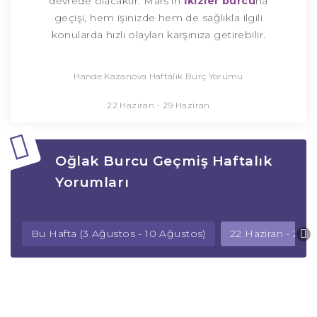
devrede olacaktır. Mars’ın
İkizler burcu
na
geçişi, hem işinizde hem de sağlıkla ilgili
konularda hızlı olayları karşınıza getirebilir.
Hande Kazanova Haftalık Burç Yorumu
22 Haziran - 29 Haziran
Oğlak Burcu Geçmiş Haftalık
Yorumları
Bu Hafta (3 Ağustos - 10 Ağustos)
22 Haziran - 29 H