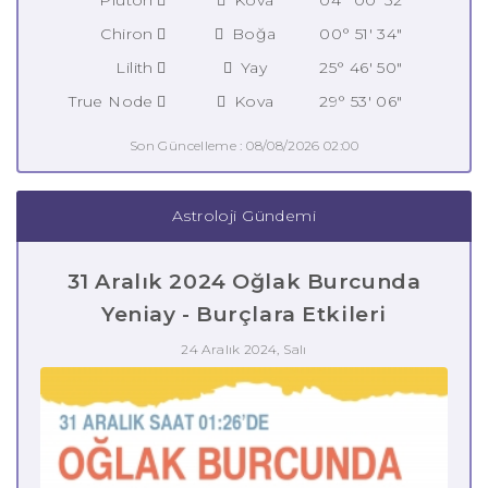
Chiron
Boğa
00° 51' 34"
Lilith
Yay
25° 46' 50"
True Node
Kova
29° 53' 06"
Son Güncelleme : 08/08/2026 02:00
Astroloji Gündemi
31 Aralık 2024 Oğlak Burcunda
Yeniay - Burçlara Etkileri
24 Aralık 2024, Salı