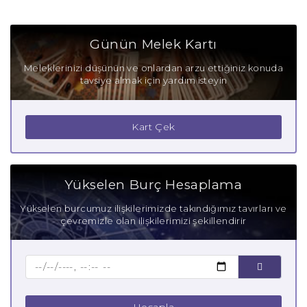
Oğlak Burcu Olumlu Yönleri
Günün Melek Kartı
Oğlak Burcu Olumsuz Yönleri
Meleklerinizi düşünün ve onlardan arzu ettiğiniz konuda
tavsiye almak için yardım isteyin
Oğlak Burcu Gizli Tutkuları
Oğlak Burcu Güçlü Yanları
Kart Çek
Oğlak Burcu Zayıf Yanları
Aşık Oğlak Burcu
Yükselen Burç Hesaplama
Anne Oğlak Burcu
Yükselen burcumuz ilişkilerimizde takındığımız tavırları ve
çevremizle olan ilişkilerimizi şekillendirir
Baba Oğlak Burcu
Çocuk Oğlak Burcu