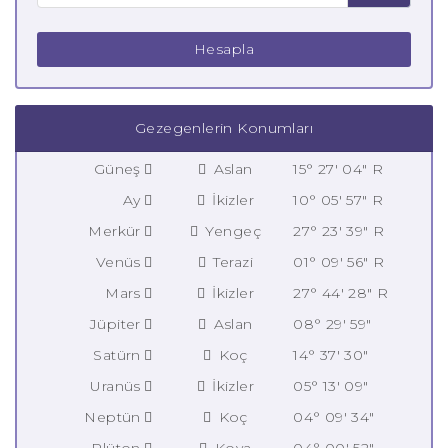
Hesapla
Gezegenlerin Konumları
Güneş
Aslan
15° 27' 04" R
Ay
İkizler
10° 05' 57" R
Merkür
Yengeç
27° 23' 39" R
Venüs
Terazi
01° 09' 56" R
Mars
İkizler
27° 44' 28" R
Jüpiter
Aslan
08° 29' 59"
Satürn
Koç
14° 37' 30"
Uranüs
İkizler
05° 13' 09"
Neptün
Koç
04° 09' 34"
Plüton
Kova
04° 00' 52"