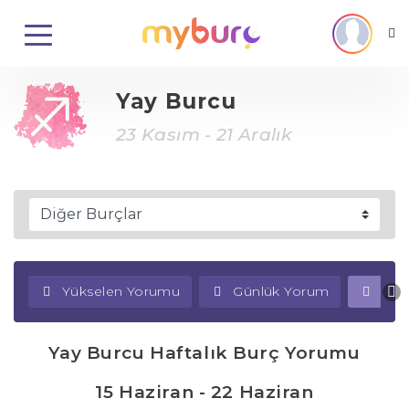
Yay Burcu
23 Kasım - 21 Aralık
Yükselen Yorumu
Günlük Yorum
Haf
Yay Burcu Haftalık Burç Yorumu
15 Haziran - 22 Haziran