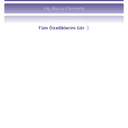
Yay Burcu Elementi
Yay Burcu Niteliği
Tüm Özelliklerini Gör
Yay Burcu Yönetici Gezegeni
Yay Burcu Rengi
Yay Burcu Taşı
Yay Burcu Günü
Yay Burcu Erkeği
Yay Burcu Kadını
Yay Burcu Tarzı
Yay Burcu Bedendeki Temsili