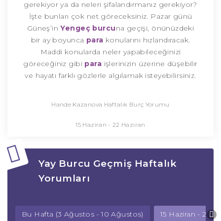
gerekiyor ya da neleri şifalandırmanız gerekiyor?
İşte bunları çok net göreceksiniz. Pazar günü
Güneş’in
Yengeç burcu
na geçişi, önünüzdeki
bir ay boyunca
para
konularını hızlandıracak.
Maddi konularda neler yapabileceğinizi
göreceğiniz gibi
para
işlerinizin üzerine düşebilir
ve hayatı farklı gözlerle algılamak isteyebilirsiniz.
Hande Kazanova Haftalık Burç Yorumu
15 Haziran - 22 Haziran
Yay Burcu Geçmiş Haftalık
Yorumları
Bu Hafta (3 Ağustos - 10 Ağustos)
15 Haziran - 22 H