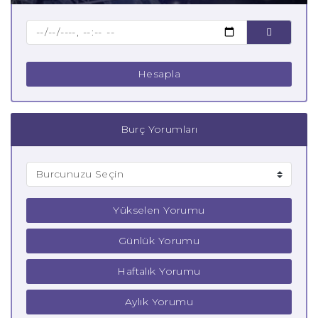
Çocuk Yay Burcu
Hesapla
Burç Yorumları
Yükselen Yorumu
Günlük Yorumu
Haftalık Yorumu
Aylık Yorumu