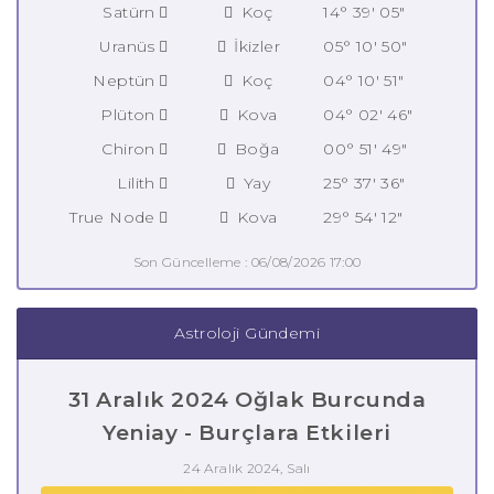
Satürn
Koç
14° 39' 05"
Uranüs
İkizler
05° 10' 50"
Neptün
Koç
04° 10' 51"
Plüton
Kova
04° 02' 46"
Chiron
Boğa
00° 51' 49"
Lilith
Yay
25° 37' 36"
True Node
Kova
29° 54' 12"
Son Güncelleme : 06/08/2026 17:00
Astroloji Gündemi
31 Aralık 2024 Oğlak Burcunda
Yeniay - Burçlara Etkileri
24 Aralık 2024, Salı