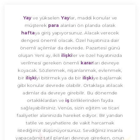
Yay
ve yükselen
Yay
lar, maddi konular ve
müşterek
para
alanları ön planda olarak
hafta
ya giriş yapıyorsunuz. Alacak verecek
dengesi önemli olacak. Özel hayatınıza dair
önemli açılımlar da devrede. Pazartesi günü
oluşan Yeni ay, ikili
ilişki
ler ve özel hayatınızda
verilmesi gereken önemli
karar
ları devreye
koyacak. Sözlenmek, nişanlanmak, evlenmek,
bir
ilişki
yi bitirmek ya da bir
ilişki
ye başlamak
gibi konular devrede olabilir. Ortaklaşa atılacak
adımlar da devreye girebilir. Bu dönemde
ortaklıklardan ve
iş
birliklerinden fayda
sağlayabilirsiniz. Venüs, sizin eğitim ve ticari
faaliyetler alanınızda hareket ediyor. Bir yandan
tatile ve seyahatlere de vakit harcamak
istediğinizi düşünüyorsunuz. Sevdiğiniz insanla
yapacağınız tatil planları devreye girerken, onun