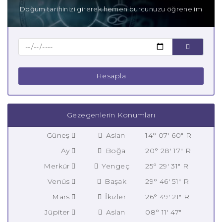
Doğum tarihinizi girerek hemen burcunuzu öğrenelim
Hesapla
Gezegenlerin Konumları
Güneş
Aslan
14° 07' 60" R
Ay
Boğa
20° 28' 17" R
Merkür
Yengeç
25° 29' 31" R
Venüs
Başak
29° 46' 51" R
Mars
İkizler
26° 49' 21" R
Jüpiter
Aslan
08° 11' 47"