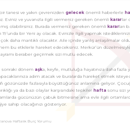
 bir tanesi ve yakın çevrenizden
gelecek
önemli haberlerle
ha
nız. Eviniz ve yuvanızla ilgili vermeniz gereken önemli
karar
lar 
aşmış olabilirsiniz. Burada vermeniz gereken önemli
karar
ları 
’unda bir Yeni ay olacak. Evinizle ilgili yapmak istediklerinizi
k daha mantıklı olacaktır. Aile içinde yanlış anlaşılmalar old
dönem bu etkilerle hareket edeceksiniz. Merkür’ün düzelmesiyle 
bayramı beraber geçirmek sizi mutlu edecek.
 sonraki dönem
aşk
a, keyfe, mutluluğa hayatınıza daha fazla 
 yapacaklarınıza adım atacak ve buralarda hareket etmek isteyec
rafı gözünüzde fazlasıyla büyüttüğünüz anlamına geliyor. Çocu
ırıklığı ya da bazı olaylar karşısındaki tepkiler
hafta
sonu sizi yo
 ortamlarda gücünüzün çabuk bitmesine ama evle ilgili ortamlar
jiye sahip olacağınızı gösteriyor.
anova Haftalık Burç Yorumu