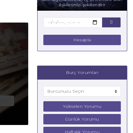
ilişkilerimizi şekillendirir
Hesapla
Burç Yorumları
Yükselen Yorumu
Günlük Yorumu
Haftalık Yorumu