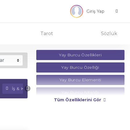
Giriş Yap
Tarot
Sözlük
Yay Burcu Özellikleri
Yay Burcu Özelliği
Yay Burcu Elementi
İş & Kariyer Falı
Para Falı
Yay Burcu Niteliği
Tüm Özelliklerini Gör
Yay Burcu Yönetici Gezegeni
Yay Burcu Rengi
Yay Burcu Taşı