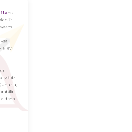
Yay Burcu Günü
fta
nızı
olabilir.
Yay Burcu Erkeği
bayram
Yay Burcu Kadını
uysa,
ailevi
Yay Burcu Tarzı
Yay Burcu Bedendeki Temsili
yer
Yay Burcu Ünlüleri
eksiniz.
ğunuzla,
Yay Burcu Anlaşabildiği Burçlar
rabilir,
da daha
Yay Burcu Anlaşamadığı Burçlar
Yay Burcu Olumlu Yönleri
Yay Burcu Olumsuz Yönleri