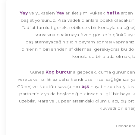
Yay
ve yükselen
Yay
lar, iletişimi yüksek
hafta
lardan
başlatıyorsunuz. Kısa vadeli planlara odaklı olacaksı
Tadilat tamirat gerektirebilecek bir konuyla da uğr
sonrasına bırakmaya özen gösterin çünkü ayın 19
başlatamayacağınız için bayram sonrası yapmanız ço
birilerinin birilerinden af dilemesi gerekiyorsa bu 
konularda bir arada olmak, 
Güneş
Koç burcu
na geçecek, cuma gününden
vereceksiniz. Biraz daha kendi özelinize, sağlığınıza,
Güneş ve Neptün kavuşumu
aşk
hayatınızda karşı ta
partneriniz ya da hoşlandığınız insanla ilgili bir hayal k
üzebilir. Mars ve Jüpiter arasındaki olumlu açı, dış
kuvvetli bir ener
Hande Kaz