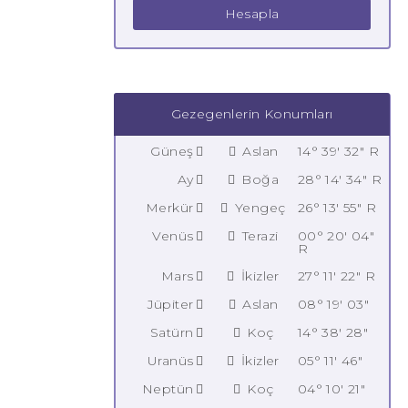
Hesapla
Gezegenlerin Konumları
Güneş
Aslan
14° 39' 32" R
Ay
Boğa
28° 14' 34" R
Merkür
Yengeç
26° 13' 55" R
Venüs
Terazi
00° 20' 04"
R
Mars
İkizler
27° 11' 22" R
Jüpiter
Aslan
08° 19' 03"
Satürn
Koç
14° 38' 28"
Uranüs
İkizler
05° 11' 46"
Neptün
Koç
04° 10' 21"