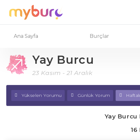
Ana Sayfa
Burçlar
Yay Burcu
23 Kasım - 21 Aralık
Yükselen Yorumu
Günlük Yorum
Hafta
Yay Burcu
16