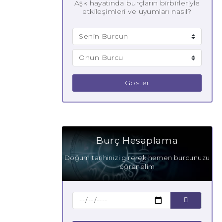
Aşk hayatında burçların birbirleriyle
etkileşimleri ve uyumları nasıl?
Göster
Burç Hesaplama
Doğum tarihinizi girerek hemen burcunuzu
öğrenelim