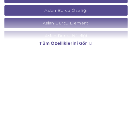
Aslan Burcu Özelliği
Aslan Burcu Elementi
Aslan Burcu Niteliği
Tüm Özelliklerini Gör
Aslan Burcu Yönetici Gezegeni
Aslan Burcu Rengi
Aslan Burcu Taşı
Aslan Burcu Günü
Aslan Burcu Erkeği
Aslan Burcu Kadını
Aslan Burcu Tarzı