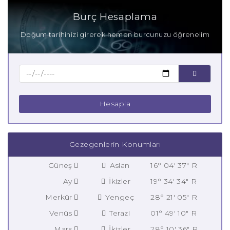
Burç Hesaplama
Doğum tarihinizi girerek hemen burcunuzu öğrenelim
Hesapla
Gezegenlerin Konumları
Güneş
Aslan
16° 04' 37" R
Ay
İkizler
19° 34' 34" R
Merkür
Yengeç
28° 21' 05" R
Venüs
Terazi
01° 49' 10" R
Mars
İkizler
28° 10' 36" R