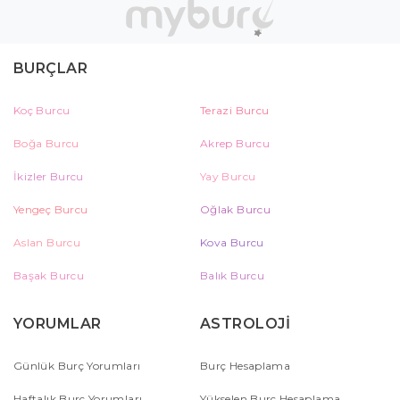
BURÇLAR
Koç Burcu
Terazi Burcu
Boğa Burcu
Akrep Burcu
İkizler Burcu
Yay Burcu
Yengeç Burcu
Oğlak Burcu
Aslan Burcu
Kova Burcu
Başak Burcu
Balık Burcu
YORUMLAR
ASTROLOJİ
Günlük Burç Yorumları
Burç Hesaplama
Haftalık Burç Yorumları
Yükselen Burç Hesaplama