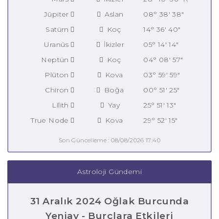
Jüpiter
Aslan
08° 38' 38"
Satürn
Koç
14° 36' 40"
Uranüs
İkizler
05° 14' 14"
Neptün
Koç
04° 08' 57"
Plüton
Kova
03° 59' 59"
Chiron
Boğa
00° 51' 25"
Lilith
Yay
25° 51' 13"
True Node
Kova
29° 52' 15"
Son Güncelleme : 08/08/2026 17:40
Astroloji Gündemi
31 Aralık 2024 Oğlak Burcunda
Yeniay - Burçlara Etkileri