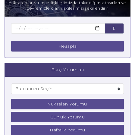
Yükselen burcumuz ilişkilerimizde takındığımız tavırları ve
çevremizle olan ilişkilerimizi şekillendirir
Baba Aslan Burcu
Çocuk Aslan Burcu
Hesapla
Burç Yorumları
Yükselen Yorumu
Günlük Yorumu
Haftalık Yorumu