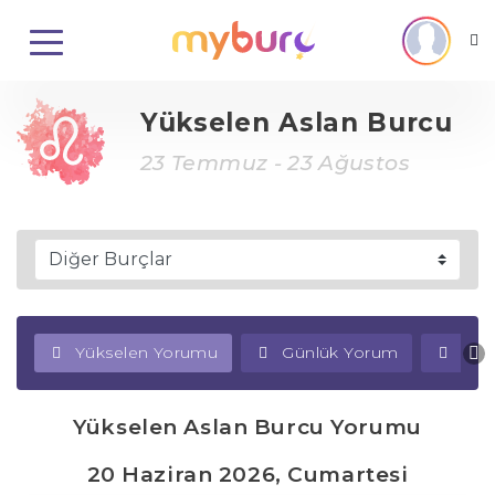
Yükselen Aslan Burcu
23 Temmuz - 23 Ağustos
Yükselen Yorumu
Günlük Yorum
Haf
Yükselen Aslan Burcu Yorumu
20 Haziran 2026, Cumartesi