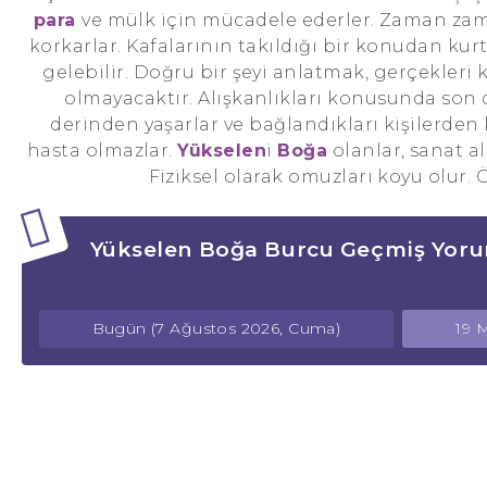
para
ve mülk için mücadele ederler. Zaman zam
korkarlar. Kafalarının takıldığı bir konudan ku
gelebilir. Doğru bir şeyi anlatmak, gerçekleri
olmayacaktır. Alışkanlıkları konusunda son d
derinden yaşarlar ve bağlandıkları kişilerden k
hasta olmazlar.
Yükselen
i
Boğa
olanlar, sanat al
Fiziksel olarak omuzları koyu olur. Ö
Yükselen Boğa Burcu Geçmiş Yoru
Bugün (7 Ağustos 2026, Cuma)
19 M