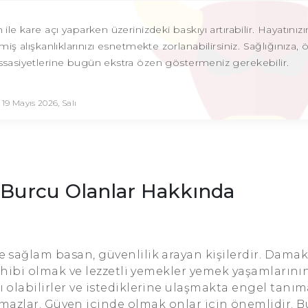
ile kare açı yaparken üzerinizdeki baskıyı artırabilir. Hayatınızın
alışkanlıklarınızı esnetmekte zorlanabilirsiniz. Sağlığınıza, ö
ssasiyetlerine bugün ekstra özen göstermeniz gerekebilir.
19 Mayıs 2026, Salı
 Burcu Olanlar Hakkında
ere sağlam basan, güvenlilik arayan kişilerdir. Dama
 sahibi olmak ve lezzetli yemekler yemek yaşamlarını
ı olabilirler ve istediklerine ulaşmakta engel tanım
şmazlar. Güven içinde olmak onlar için önemlidir. 