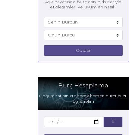
Aşk hayatında burçların birbirleriyle
etkileşimleri ve uyumları nasıl?
Göster
Burç Hesaplama
Doğum tarihinizi girerek hemen burcunuzu
öğrenelim