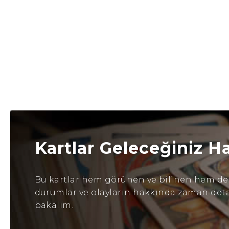
Kartlar Geleceğiniz H
Bu kartlar hem görünen ve bilinen hem de b
durumlar ve olayların hakkında zaman detayl
bakalım.