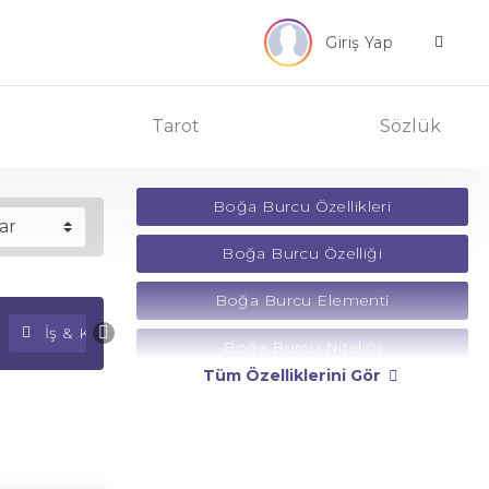
Giriş Yap
Tarot
Sözlük
Boğa Burcu Özellikleri
Boğa Burcu Özelliği
Boğa Burcu Elementi
İş & Kariyer Falı
Para Falı
Boğa Burcu Niteliği
Tüm Özelliklerini Gör
Boğa Burcu Yönetici Gezegeni
Boğa Burcu Rengi
Boğa Burcu Taşı