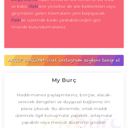
ve kalıcı
ilişki
lere yöneltse de aile beklentileri veya
geçmişten gelen travmaların yeni başlayacak
ilişki
ler üzerinde baskı yaratabileceğini göz
önünde bulundurmalısınız.
My Burç
Maddi-manevi paylaşımlarınız, borçlar, alacak-
verecek dengeleri ve duygusal bağlarınız ön
plana çıkacak. Bu dönemde, ortak maddi
işlerinizle ilgili konuşmalar yapabilir, anlaşmalar
yapabilir veya mevcut düzeninizi gözden