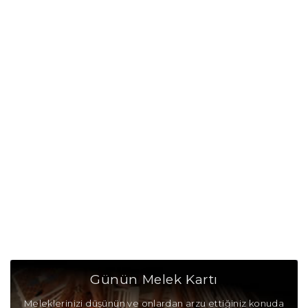
Akrep Burcu Günü
Akrep Burcu Erkeği
Akrep Burcu Kadını
Akrep Burcu Tarzı
Akrep Burcu Bedendeki Temsili
Akrep Burcu Ünlüleri
Akrep Burcu Anlaşabildiği Burçlar
Akrep Burcu Anlaşamadığı Burçlar
Akrep Burcu Olumlu Yönleri
Günün Melek Kartı
Akrep Burcu Olumsuz Yönleri
Meleklerinizi düşünün ve onlardan arzu ettiğiniz konuda