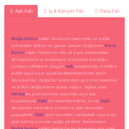
Aşk Falı
İş & Kariyer Falı
Para Falı
Boğa burcu
ndaki Venüs'ün partnerlik ve evlilik
evinizdeki istikrar ve güven arayan doğasının
Kova
burcu
ndaki Plüton'un aile ve yuva alanınızdaki
dönüştürücü ve baskılayıcı enerjisiyle kurduğu
zorlayıcı etkileşim, bugün
aşk
hayatınızda, özellikle
evlilik veya uzun süreli birlikteliklerinizde derin
dönüşümler, değerler üzerinden güç mücadeleleri
ve köklü değişimlere işaret ediyor. İlişkisi olan
Akrep
ler, partnerinizle aranızda veya aile
büyükleriyle
ilişki
niz arasında kalma, ev ve
ilişki
dengesini kurmakta zorlanma gibi durumlar
yaşayabilir;
ilişki
nizin temelleri sarsılabilir veya bazı
gizli kalmış konular açığa çıkabilir. Bekarsanız,
Boğa burcu
ndaki Venüs'ün bu konumu sizi ciddi