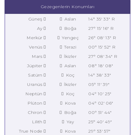
Gezegenlerin Konumları
Güneş
Aslan
14° 35' 33" R
Ay
Boğa
27° 15' 16" R
Merkür
Yengeç
26° 08' 13" R
Venüs
Terazi
00° 15' 52" R
Mars
İkizler
27° 08' 34" R
Jüpiter
Aslan
08° 18' 08"
Satürn
Koç
14° 38' 33"
Uranüs
İkizler
05° 11' 39"
Neptün
Koç
04° 10' 25"
Plüton
Kova
04° 02' 06"
Chiron
Boğa
00° 51' 44"
Lilith
Yay
25° 40' 49"
True Node
Kova
29° 53' 57"