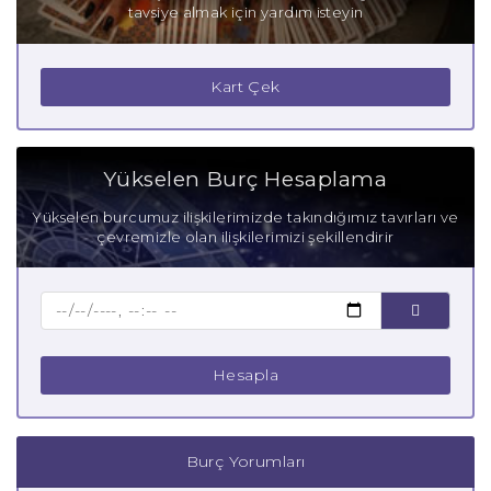
tavsiye almak için yardım isteyin
Akrep Burcu Gizli Tutkuları
Akrep Burcu Güçlü Yanları
Kart Çek
Akrep Burcu Zayıf Yanları
Aşık Akrep Burcu
Yükselen Burç Hesaplama
Anne Akrep Burcu
Yükselen burcumuz ilişkilerimizde takındığımız tavırları ve
çevremizle olan ilişkilerimizi şekillendirir
Baba Akrep Burcu
Çocuk Akrep Burcu
Hesapla
Burç Yorumları