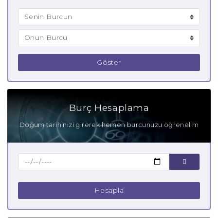
Göster
Burç Hesaplama
Doğum tarihinizi girerek hemen burcunuzu öğrenelim
Hesapla