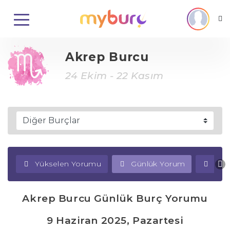
Akrep Burcu
24 Ekim - 22 Kasım
Yükselen Yorumu
Günlük Yorum
Haf
Akrep Burcu Günlük Burç Yorumu
9 Haziran 2025, Pazartesi