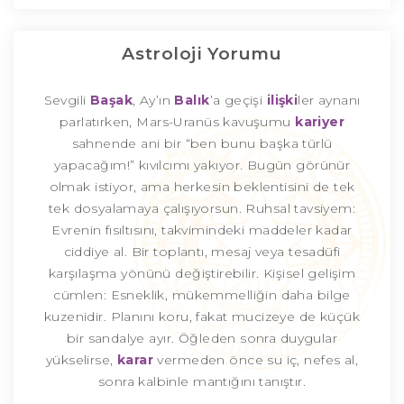
Astroloji Yorumu
Sevgili
Başak
, Ay’ın
Balık
’a geçişi
ilişki
ler aynanı
parlatırken, Mars-Uranüs kavuşumu
kariyer
sahnende ani bir “ben bunu başka türlü
yapacağım!” kıvılcımı yakıyor. Bugün görünür
olmak istiyor, ama herkesin beklentisini de tek
tek dosyalamaya çalışıyorsun. Ruhsal tavsiyem:
Evrenin fısıltısını, takvimindeki maddeler kadar
ciddiye al. Bir toplantı, mesaj veya tesadüfi
karşılaşma yönünü değiştirebilir. Kişisel gelişim
cümlen: Esneklik, mükemmelliğin daha bilge
kuzenidir. Planını koru, fakat mucizeye de küçük
bir sandalye ayır. Öğleden sonra duygular
yükselirse,
karar
vermeden önce su iç, nefes al,
sonra kalbinle mantığını tanıştır.