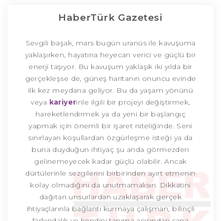
HaberTürk Gazetesi
Sevgili başak, mars bugün uranüs ile kavuşuma
yaklaşırken, hayatına heyecan verici ve güçlü bir
enerji taşıyor. Bu kavuşum yaklaşık iki yılda bir
gerçekleşse de, güneş haritanın onuncu evinde
ilk kez meydana geliyor. Bu da yaşam yönünü
veya
kariyer
inle ilgili bir projeyi değiştirmek,
hareketlendirmek ya da yeni bir başlangıç
yapmak için önemli bir işaret niteliğinde. Seni
sınırlayan koşullardan özgürleşme isteği ya da
buna duyduğun ihtiyaç şu anda görmezden
gelinemeyecek kadar güçlü olabilir. Ancak
dürtülerinle sezgilerini birbirinden ayırt etmenin
kolay olmadığını da unutmamalısın. Dikkatini
dağıtan unsurlardan uzaklaşarak gerçek
ihtiyaçlarınla bağlantı kurmaya çalışman, bilinçli
farkındalık ve kendini tanıma açısından sana