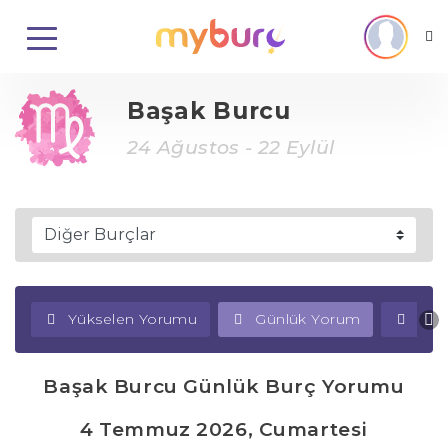
Başak Burcu
24 Ağustos - 22 Eylül
Yükselen Yorumu
Günlük Yorum
Haf
Başak Burcu Günlük Burç Yorumu
4 Temmuz 2026, Cumartesi