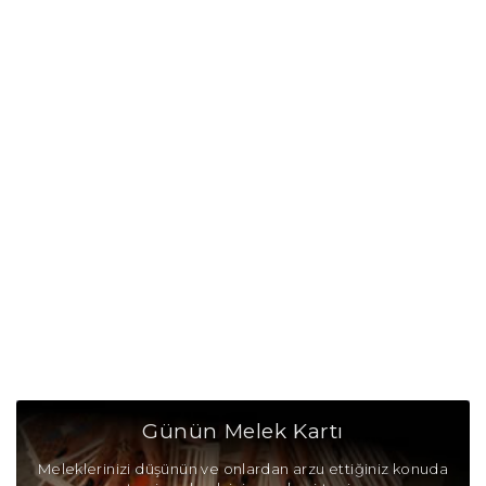
Başak Burcu Günü
Başak Burcu Erkeği
Başak Burcu Kadını
Başak Burcu Tarzı
Başak Burcu Bedendeki Temsili
Başak Burcu Ünlüleri
Başak Burcu Anlaşabildiği Burçlar
Başak Burcu Anlaşamadığı Burçlar
Başak Burcu Olumlu Yönleri
Günün Melek Kartı
Başak Burcu Olumsuz Yönleri
Meleklerinizi düşünün ve onlardan arzu ettiğiniz konuda