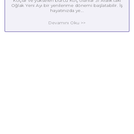
Koçlar ve yükselen burcu Koç olanlar 31 Aralık'taki
Oğlak Yeni Ayı bir yenilenme dönemi başlatabilir. İş
hayatınızda ye...
Devamını Oku >>