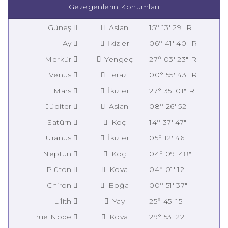
Gezegenlerin Konumları
Güneş
Aslan
15° 13' 29" R
Ay
İkizler
06° 41' 40" R
Merkür
Yengeç
27° 03' 23" R
Venüs
Terazi
00° 55' 43" R
Mars
İkizler
27° 35' 01" R
Jüpiter
Aslan
08° 26' 52"
Satürn
Koç
14° 37' 47"
Uranüs
İkizler
05° 12' 46"
Neptün
Koç
04° 09' 48"
Plüton
Kova
04° 01' 12"
Chiron
Boğa
00° 51' 37"
Lilith
Yay
25° 45' 15"
True Node
Kova
29° 53' 22"