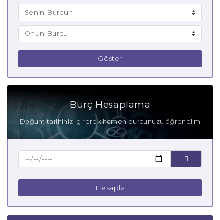
Göster
Burç Hesaplama
Doğum tarihinizi girerek hemen burcunuzu öğrenelim
Hesapla