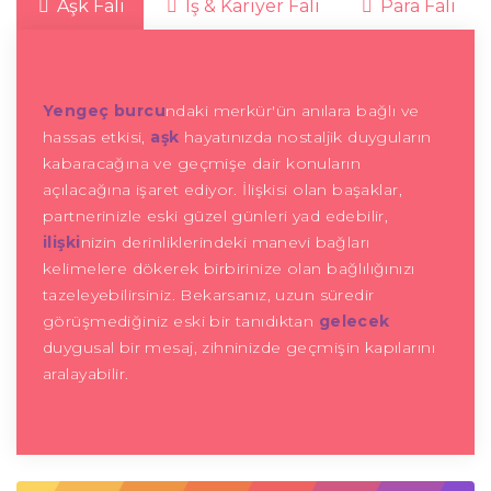
Aşk Falı
İş & Kariyer Falı
Para Falı
Yengeç burcu
ndaki merkür'ün anılara bağlı ve
hassas etkisi,
aşk
hayatınızda nostaljik duyguların
kabaracağına ve geçmişe dair konuların
açılacağına işaret ediyor. İlişkisi olan başaklar,
partnerinizle eski güzel günleri yad edebilir,
ilişki
nizin derinliklerindeki manevi bağları
kelimelere dökerek birbirinize olan bağlılığınızı
tazeleyebilirsiniz. Bekarsanız, uzun süredir
görüşmediğiniz eski bir tanıdıktan
gelecek
duygusal bir mesaj, zihninizde geçmişin kapılarını
aralayabilir.