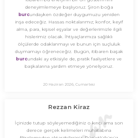
deneyimlemeye başlıyoruz. Şiron boğa
burc
undayken özdeğer duygumuzu yeniden
inşa edeceğiz. Hassas noktalarımız; konfor, keyif
alma, para, kişisel eşyalar ve değerlerimizle ilgili
hislerimiz olacak. İhtiyaçlarımıza sağlıklı
ölçülerde odaklanmayı ve bunun için suçluluk
duymamayı öğreneceğiz. Bugün, itibaren başak
burc
undaki ay etkisiyle de, pratik faaliyetlere ve
başkalarına yardım etmeye yöneliyoruz.
20 Haziran 2026, Cumartesi
Rezzan Kiraz
İçinizde tutup söyleyemediğiniz o kırıcı ama son
derece gerçek kelimeleri muhatabına
filtrelemeden aktarabilirsiniz. Dürüstlüğünüz