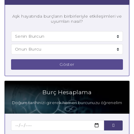
Aşk hayatında burçların birbirleriyle etkileşimleri ve
uyumları nasıl?
Göster
Burç Hesaplama
Doğum tarihinizi girerek hemen burcunuzu öğrenelim