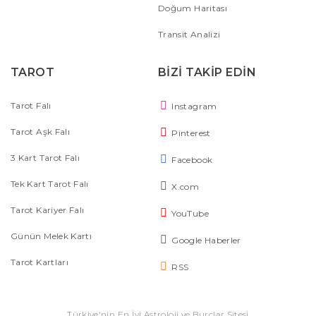
Doğum Haritası
Transit Analizi
TAROT
BİZİ TAKİP EDİN
Tarot Falı
Instagram
Tarot Aşk Falı
Pinterest
3 Kart Tarot Falı
Facebook
Tek Kart Tarot Falı
X.com
Tarot Kariyer Falı
YouTube
Günün Melek Kartı
Google Haberler
Tarot Kartları
RSS
Türkiye'nin En İyi Astroloji ve Burçlar Sitesi