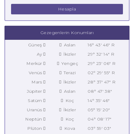
Hesapla
Gezegenlerin Konumları
Güneş
Aslan
16° 43' 46" R
Ay
İkizler
29° 32' 14" R
Merkür
Yengeç
29° 23' 06" R
Venüs
Terazi
02° 29' 55" R
Mars
İkizler
28° 37' 47" R
Jüpiter
Aslan
08° 47' 38"
Satürn
Koç
14° 35' 46"
Uranüs
İkizler
05° 15' 20"
Neptün
Koç
04° 08' 17"
Plüton
Kova
03° 59' 03"