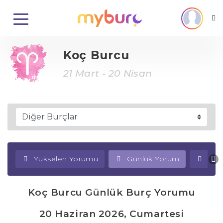
Koç Burcu
21 Mart - 20 Nisan
Yükselen Yorumu
Günlük Yorum
Haf
Koç Burcu Günlük Burç Yorumu
20 Haziran 2026, Cumartesi