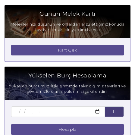
Koç Burcu Olumlu Yönleri
Günün Melek Kartı
Koç Burcu Olumsuz Yönleri
Meleklerinizi düşünün ve onlardan arzu ettiğiniz konuda
tavsiye almak için yardım isteyin
Koç Burcu Gizli Tutkuları
Koç Burcu Güçlü Yanları
Kart Çek
Koç Burcu Zayıf Yanları
Aşık Koç Burcu
Yükselen Burç Hesaplama
Anne Koç Burcu
Yükselen burcumuz ilişkilerimizde takındığımız tavırları ve
çevremizle olan ilişkilerimizi şekillendirir
Baba Koç Burcu
Çocuk Koç Burcu
Hesapla