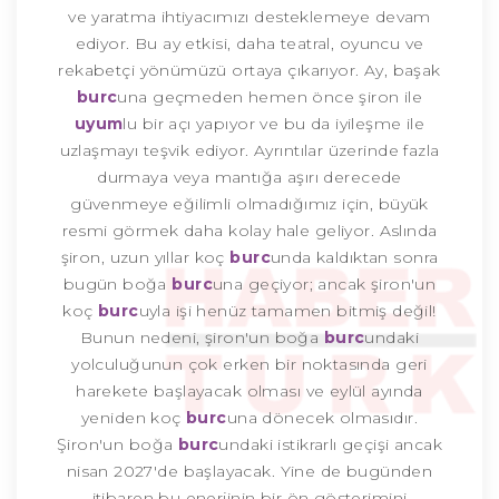
ve yaratma ihtiyacımızı desteklemeye devam
ediyor. Bu ay etkisi, daha teatral, oyuncu ve
rekabetçi yönümüzü ortaya çıkarıyor. Ay, başak
burc
una geçmeden hemen önce şiron ile
uyum
lu bir açı yapıyor ve bu da iyileşme ile
uzlaşmayı teşvik ediyor. Ayrıntılar üzerinde fazla
durmaya veya mantığa aşırı derecede
güvenmeye eğilimli olmadığımız için, büyük
resmi görmek daha kolay hale geliyor. Aslında
şiron, uzun yıllar koç
burc
unda kaldıktan sonra
bugün boğa
burc
una geçiyor; ancak şiron'un
koç
burc
uyla işi henüz tamamen bitmiş değil!
Bunun nedeni, şiron'un boğa
burc
undaki
yolculuğunun çok erken bir noktasında geri
harekete başlayacak olması ve eylül ayında
yeniden koç
burc
una dönecek olmasıdır.
Şiron'un boğa
burc
undaki istikrarlı geçişi ancak
nisan 2027'de başlayacak. Yine de bugünden
itibaren bu enerjinin bir ön gösterimini