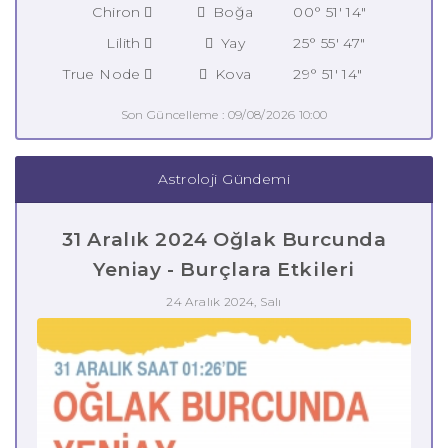
Chiron
Boğa
00° 51' 14"
Lilith
Yay
25° 55' 47"
True Node
Kova
29° 51' 14"
Son Güncelleme : 09/08/2026 10:00
Astroloji Gündemi
31 Aralık 2024 Oğlak Burcunda
Yeniay - Burçlara Etkileri
24 Aralık 2024, Salı