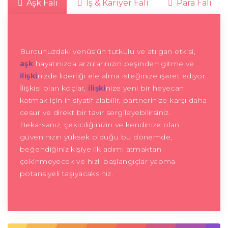
Aşk Falı
İş & Kariyer Falı
Para Falı
Burcunuzdaki venüs'ün tutkulu ve atılgan etkisi,
aşk
hayatınızda arzularınızın peşinden gitme ve
ilişki
nizde liderliği ele alma isteğinize işaret ediyor.
İlişkisi olan koçlar,
ilişki
nize yeni bir heyecan
katmak için inisiyatif alabilir, partnerinize karşı daha
cesur ve direkt bir tavır sergileyebilirsiniz.
Bekarsanız, çekiciliğinizin ve kendinize olan
güveninizin yüksek olduğu bu dönemde,
beğendiğiniz kişiye ilk adımı atmaktan
çekinmeyecek ve hızlı başlangıçlar yapma
potansiyeli taşıyacaksınız.