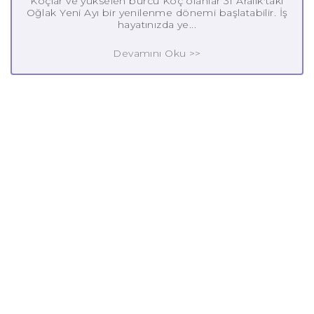
Koçlar ve yükselen burcu Koç olanlar 31 Aralık'taki
Oğlak Yeni Ayı bir yenilenme dönemi başlatabilir. İş
hayatınızda ye...
Devamını Oku >>