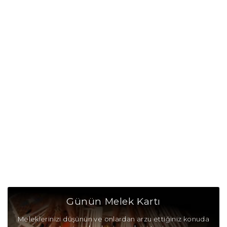
Koç Burcu Günü
Koç Burcu Erkeği
Koç Burcu Kadını
Koç Burcu Tarzı
Koç Burcu Bedendeki Temsili
Koç Burcu Ünlüleri
Koç Burcu Anlaşabildiği Burçlar
Koç Burcu Anlaşamadığı Burçlar
Koç Burcu Olumlu Yönleri
Günün Melek Kartı
Koç Burcu Olumsuz Yönleri
Meleklerinizi düşünün ve onlardan arzu ettiğiniz konuda