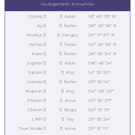
Gezegenlerin Konumları
Güneş
Aslan
16° 40' 35" R
Ay
İkizler
28° 43' 18" R
Merkür
Yengeç
29° 17' 57" R
Venüs
Terazi
02° 26' 36" R
Mars
İkizler
28° 35' 34" R
Jüpiter
Aslan
08° 46' 54"
Satürn
Koç
14° 35' 50"
Uranüs
İkizler
05° 15' 14"
Neptün
Koç
04° 08' 20"
Plüton
Kova
03° 59' 07"
Chiron
Boğa
00° 51' 15"
Lilith
Yay
25° 55' 24"
True Node
Kova
29° 51' 19"