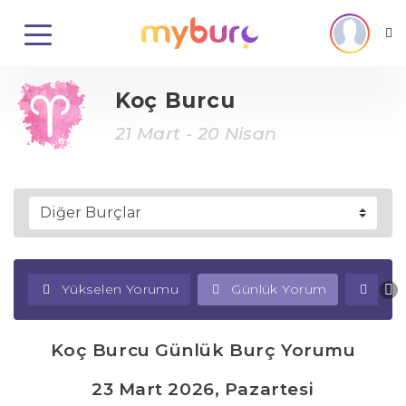
Koç Burcu
21 Mart - 20 Nisan
Yükselen Yorumu
Günlük Yorum
Haf
Koç Burcu Günlük Burç Yorumu
23 Mart 2026, Pazartesi