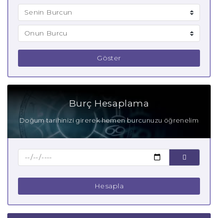
Göster
Burç Hesaplama
Doğum tarihinizi girerek hemen burcunuzu öğrenelim
Hesapla