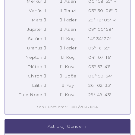
Merkür
Aslan
00° 58' 55" R
Venüs
Terazi
03° 30' 06" R
Mars
İkizler
29° 18' 05" R
Jüpiter
Aslan
09° 00' 58"
Satürn
Koç
14° 34' 20"
Uranüs
İkizler
05° 16' 55"
Neptün
Koç
04° 07' 16"
Plüton
Kova
03° 57' 41"
Chiron
Boğa
00° 50' 54"
Lilith
Yay
26° 02' 33"
True Node
Kova
29° 49' 43"
Son Güncelleme : 10/08/2026 10:14
Astroloji Gündemi