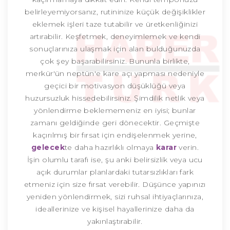
belirleyemiyorsanız, rutininize küçük değişiklikler
eklemek işleri taze tutabilir ve üretkenliğinizi
artırabilir. Keşfetmek, deneyimlemek ve kendi
sonuçlarınıza ulaşmak için alan bulduğunuzda
çok şey başarabilirsiniz. Bununla birlikte,
merkür'ün neptün'e kare açı yapması nedeniyle
geçici bir motivasyon düşüklüğü veya
huzursuzluk hissedebilirsiniz. Şimdilik netlik veya
yönlendirme beklememeniz en iyisi; bunlar
zamanı geldiğinde geri dönecektir. Geçmişte
kaçırılmış bir fırsat için endişelenmek yerine,
gelecek
te daha hazırlıklı olmaya
karar
verin.
İşin olumlu tarafı ise, şu anki belirsizlik veya ucu
açık durumlar planlardaki tutarsızlıkları fark
etmeniz için size fırsat verebilir. Düşünce yapınızı
yeniden yönlendirmek, sizi ruhsal ihtiyaçlarınıza,
ideallerinize ve kişisel hayallerinize daha da
yakınlaştırabilir.