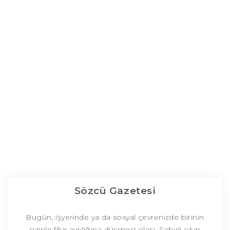
Sözcü Gazetesi
Bugün, işyerinde ya da sosyal çevrenizde birinin
sizinle fikir ayrılığına düşmesi olası. Sabırlı olun