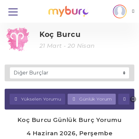
Koç Burcu
21 Mart - 20 Nisan
Yükselen Yorumu
Günlük Yorum
Haf
Koç Burcu Günlük Burç Yorumu
4 Haziran 2026, Perşembe