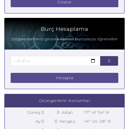
Göster
Burç Hesaplama
Doğum tarihinizi girerek hemen burcunuzu öğrenelim
Hesapla
Gezegenlerin Konumları
Güneş
Aslan
17° 41' 54" R
Ay
Yengeç
14° 24' 28" R