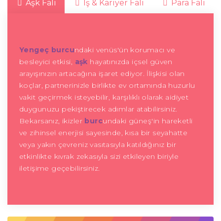
Aşk Falı
İş & Kariyer Falı
Para Falı
Yengeç burcu
ndaki venüs'ün korumacı ve
besleyici etkisi,
aşk
hayatınızda içsel güven
arayışınızın artacağına işaret ediyor. İlişkisi olan
koçlar, partnerinizle birlikte ev ortamında huzurlu
vakit geçirmek isteyebilir, karşılıklı olarak aidiyet
duygunuzu pekiştirecek adımlar atabilirsiniz.
Bekarsanız, ikizler
burc
undaki güneş'in hareketli
ve zihinsel enerjisi sayesinde, kısa bir seyahatte
veya yakın çevreniz vasıtasıyla katıldığınız bir
etkinlikte kıvrak zekasıyla sizi etkileyen biriyle
iletişime geçebilirsiniz.