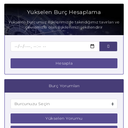
Aşık Koç Burcu
Yükselen Burç Hesaplama
Anne Koç Burcu
Yükselen burcumuz ilişkilerimizde takındığımız tavırları ve
çevremizle olan ilişkilerimizi şekillendirir
Baba Koç Burcu
Çocuk Koç Burcu
Hesapla
Burç Yorumları
Yükselen Yorumu