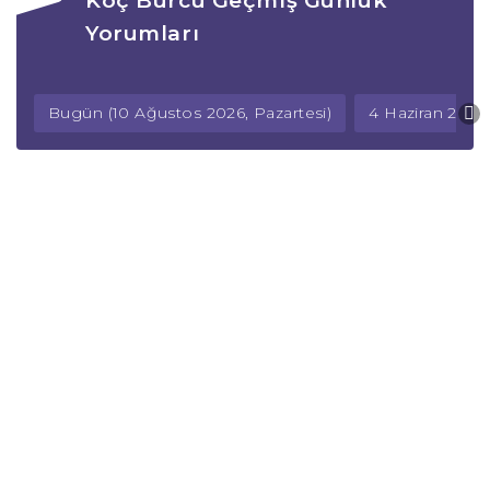
Koç Burcu Geçmiş Günlük
Yorumları
Bugün (10 Ağustos 2026, Pazartesi)
4 Haziran 202