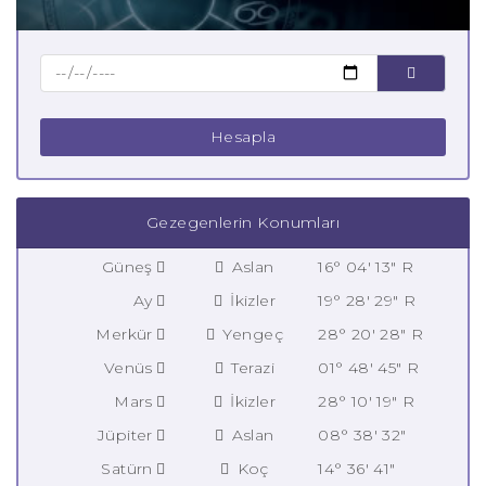
Hesapla
Gezegenlerin Konumları
Güneş
Aslan
16° 04' 13" R
Ay
İkizler
19° 28' 29" R
Merkür
Yengeç
28° 20' 28" R
Venüs
Terazi
01° 48' 45" R
Mars
İkizler
28° 10' 19" R
Jüpiter
Aslan
08° 38' 32"
Satürn
Koç
14° 36' 41"