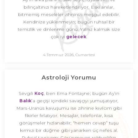
bilinçaltınızı hareketlendiriyor. Eski anılar,
bitmemiş meseleler zihninizi meşgul edebilir.
Kendinize yüklenmeyin; bugün ruhsal bir
temizlik ve dinlenme günü. Yalnız kalmak size
çok iyi
gelecek
.
4 Temmuz 2026, Cumartesi
Astroloji Yorumu
Sevgili
Koç
, ben Ema Fontayne; bugün Ay’ın
Balık
’a geçişi içindeki savaşçıyı yumuşatıyor,
Mars-Uranüs kavuşumu ise zihnine kıvılcım gibi
fikirler fırlatıyor. Mesajlar, telefonlar, kısa
görüşmeler hızlanabilir; “hemen cevap” tuşu
kırmızı bir düğme gibi yanarken üç nefes al.
Ruhsal tavsiyem: Görünmeyen rehberliğin