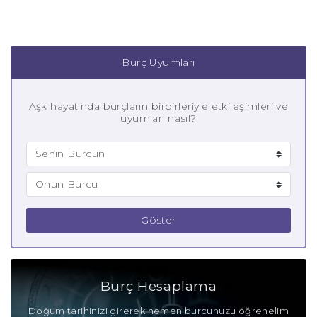
Burç Uyumları
Aşk hayatında burçların birbirleriyle etkileşimleri ve
uyumları nasıl?
Göster
Burç Hesaplama
Doğum tarihinizi girerek hemen burcunuzu öğrenelim