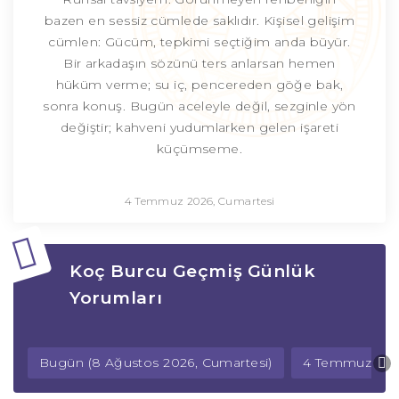
bazen en sessiz cümlede saklıdır. Kişisel gelişim
cümlen: Gücüm, tepkimi seçtiğim anda büyür.
Bir arkadaşın sözünü ters anlarsan hemen
hüküm verme; su iç, pencereden göğe bak,
sonra konuş. Bugün aceleyle değil, sezginle yön
değiştir; kahveni yudumlarken gelen işareti
küçümseme.
4 Temmuz 2026, Cumartesi
Koç Burcu Geçmiş Günlük
Yorumları
Bugün (8 Ağustos 2026, Cumartesi)
4 Temmuz 202