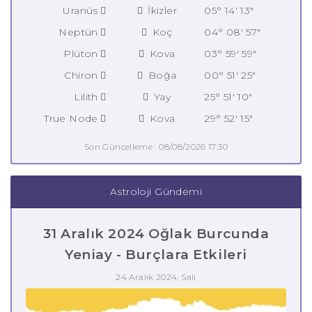
Uranüs
İkizler
05° 14' 13"
Neptün
Koç
04° 08' 57"
Plüton
Kova
03° 59' 59"
Chiron
Boğa
00° 51' 25"
Lilith
Yay
25° 51' 10"
True Node
Kova
29° 52' 15"
Son Güncelleme : 08/08/2026 17:30
Astroloji Gündemi
31 Aralık 2024 Oğlak Burcunda
Yeniay - Burçlara Etkileri
24 Aralık 2024, Salı