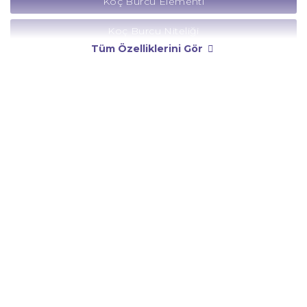
Koç Burcu Elementi
Koç Burcu Niteliği
Tüm Özelliklerini Gör
Koç Burcu Yönetici Gezegeni
Koç Burcu Rengi
Koç Burcu Taşı
Koç Burcu Günü
Koç Burcu Erkeği
Koç Burcu Kadını
Koç Burcu Tarzı
Koç Burcu Bedendeki Temsili
Koç Burcu Ünlüleri