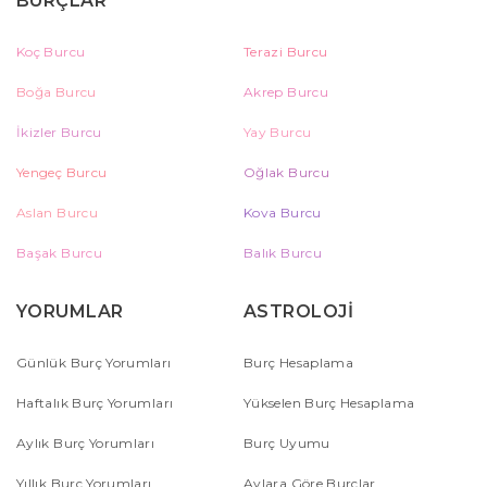
BURÇLAR
Koç Burcu
Terazi Burcu
Boğa Burcu
Akrep Burcu
İkizler Burcu
Yay Burcu
Yengeç Burcu
Oğlak Burcu
Aslan Burcu
Kova Burcu
Başak Burcu
Balık Burcu
YORUMLAR
ASTROLOJİ
Günlük Burç Yorumları
Burç Hesaplama
Haftalık Burç Yorumları
Yükselen Burç Hesaplama
Aylık Burç Yorumları
Burç Uyumu
Yıllık Burç Yorumları
Aylara Göre Burçlar