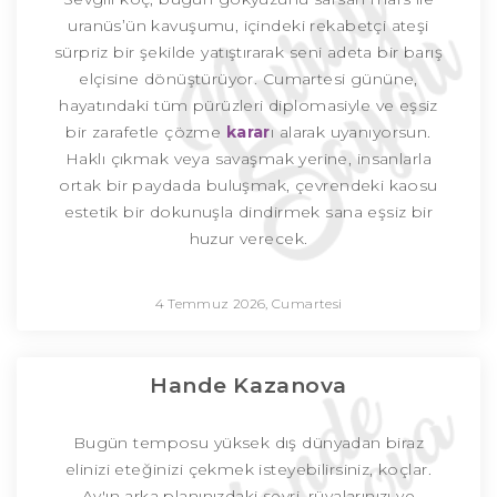
uranüs’ün kavuşumu, içindeki rekabetçi ateşi
sürpriz bir şekilde yatıştırarak seni adeta bir barış
elçisine dönüştürüyor. Cumartesi gününe,
hayatındaki tüm pürüzleri diplomasiyle ve eşsiz
bir zarafetle çözme
karar
ı alarak uyanıyorsun.
Haklı çıkmak veya savaşmak yerine, insanlarla
ortak bir paydada buluşmak, çevrendeki kaosu
estetik bir dokunuşla dindirmek sana eşsiz bir
huzur verecek.
4 Temmuz 2026, Cumartesi
Hande Kazanova
Bugün temposu yüksek dış dünyadan biraz
elinizi eteğinizi çekmek isteyebilirsiniz, koçlar.
Ay'ın arka planınızdaki seyri, rüyalarınızı ve