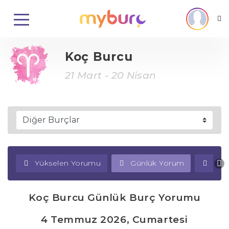
Koç Burcu
21 Mart - 20 Nisan
Yükselen Yorumu
Günlük Yorum
Haf
Koç Burcu Günlük Burç Yorumu
4 Temmuz 2026, Cumartesi