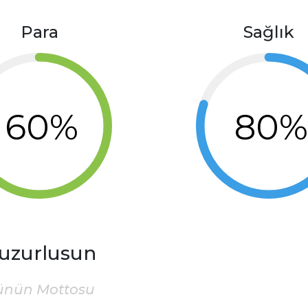
Para
Sağlık
60%
80
uzurlusun
ünün Mottosu