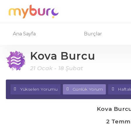
Ana Sayfa
Burçlar
Kova Burcu
21 Ocak - 18 Şubat
Yükselen Yorumu
Günlük Yorum
Hafta
Kova Burc
2 Temm