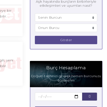
Aşk hayatında burçların birbirleriyle
etkileşimleri ve uyumları nasıl?
eye bir
ilir.
Göster
ili, yeni
ilir.
Burç Hesaplama
Doğum tarihinizi girerek hemen burcunuzu
öğrenelim