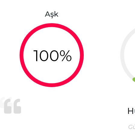
Aşk
100%
H
G