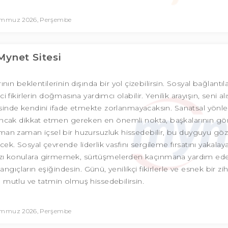
emmuz 2026, Perşembe
Mynet Sitesi
 beklentilerinin dışında bir yol çizebilirsin. Sosyal bağlantıla
 fikirlerin doğmasına yardımcı olabilir. Yenilik arayışın, seni al
 sayesinde kendini ifade etmekte zorlanmayacaksın. Sanatsal yönle
or. Ancak dikkat etmen gereken en önemli nokta, başkalarının gö
man zaman içsel bir huzursuzluk hissedebilir, bu duyguyu göz
 Sosyal çevrende liderlik vasfını sergileme fırsatını yakalayab
 bazı konulara girmemek, sürtüşmelerden kaçınmana yardım ed
ngıçların eşiğindesin. Günü, yenilikçi fikirlerle ve esnek bir zih
 mutlu ve tatmin olmuş hissedebilirsin.
emmuz 2026, Perşembe