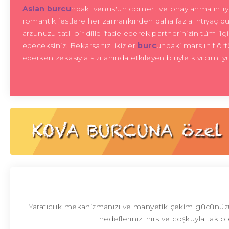
Aslan burcu
ndaki venüs'ün cömert ve onaylanma ihtiya
romantik jestlere her zamankinden daha fazla ihtiyaç duya
arzunuzu tatlı bir dille ifade ederek partnerinizin tüm il
edeceksiniz. Bekarsanız, ikizler
burc
undaki mars'ın flör
ederken zekasıyla sizi anında etkileyen biriyle kıvılcımı y
Yaratıcılık mekanizmanızı ve manyetik çekim gücünüzü
hedeflerinizi hırs ve coşkuyla takip 