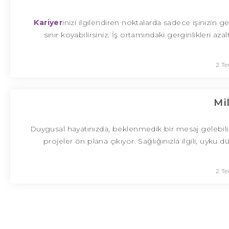
Kariyer
inizi ilgilendiren noktalarda sadece işinizin
sınır koyabilirsiniz. İş ortamındaki gerginlikleri aza
2 T
Mi
Duygusal hayatınızda, beklenmedik bir mesaj gelebilir. Par
projeler ön plana çıkıyor. Sağlığınızla ilgili, uyku 
2 T