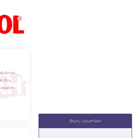
ilirsin.
eki bu
ayatın
Burç Uyumları