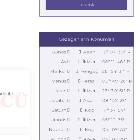
Hesapla
Gezegenlerin Konumları
Güneş
Aslan
15° 07' 30" R
Ay
İkizler
05° 11' 48" R
Merkür
Yengeç
26° 54' 31" R
Venüs
Terazi
00° 49' 26" R
Mars
İkizler
27° 30' 51" R
e ilgili
Jüpiter
Aslan
08° 25' 29"
Satürn
Koç
14° 37' 54"
Uranüs
İkizler
05° 12' 35"
Neptün
Koç
04° 09' 53"
Plüton
Kova
04° 01' 20"