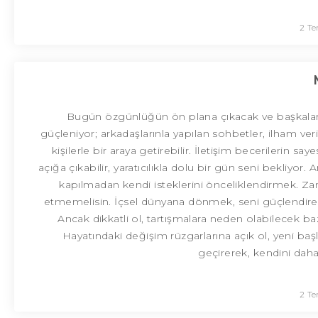
2 T
Bugün özgünlüğün ön plana çıkacak ve başkalarının
güçleniyor; arkadaşlarınla yapılan sohbetler, ilham verici
kişilerle bir araya getirebilir. İletişim becerilerin
açığa çıkabilir, yaratıcılıkla dolu bir gün seni bekliy
kapılmadan kendi isteklerini önceliklendirmek. Za
etmemelisin. İçsel dünyana dönmek, seni güçlendirecek.
Ancak dikkatli ol, tartışmalara neden olabilecek
Hayatındaki değişim rüzgarlarına açık ol, yeni başla
geçirerek, kendini daha
2 T