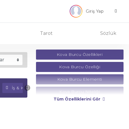
Giriş Yap
Tarot
Sözlük
Kova Burcu Özellikleri
Kova Burcu Özelliği
Kova Burcu Elementi
İş & Kariyer Falı
Para Falı
Kova Burcu Niteliği
Tüm Özelliklerini Gör
Kova Burcu Yönetici Gezegeni
Kova Burcu Rengi
Kova Burcu Taşı