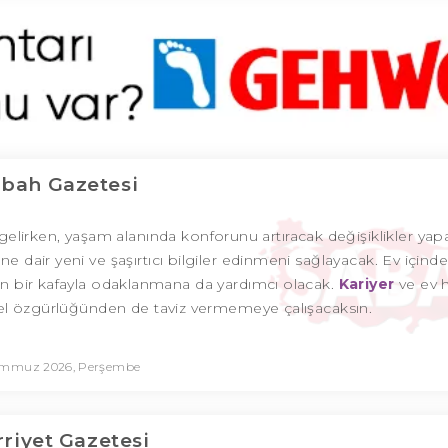
bah Gazetesi
 gelirken, yaşam alanında konforunu artıracak değişiklikler yapab
ne dair yeni ve şaşırtıcı bilgiler edinmeni sağlayacak. Ev içind
in bir kafayla odaklanmana da yardımcı olacak.
Kariyer
ve ev h
sel özgürlüğünden de taviz vermemeye çalışacaksın.
emmuz 2026, Perşembe
riyet Gazetesi