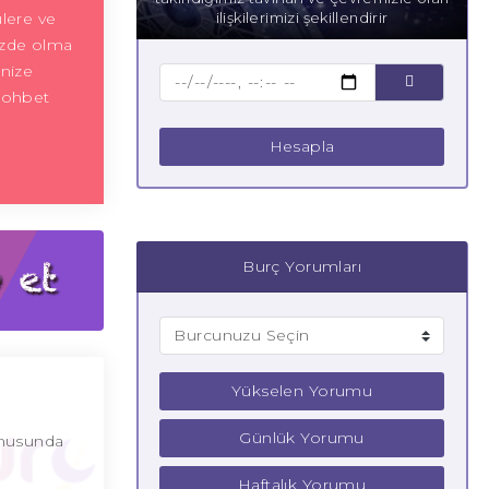
lere ve
ilişkilerimizi şekillendirir
zde olma
anize
 sohbet
Hesapla
Burç Yorumları
Yükselen Yorumu
Günlük Yorumu
konusunda
Haftalık Yorumu