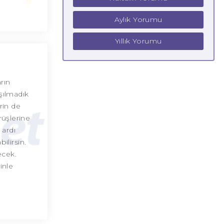
Aylık Yorumu
Yıllık Yorumu
rın
ışılmadık
rin de
rüşlerine
 ardı
ilirsin.
ecek.
inle