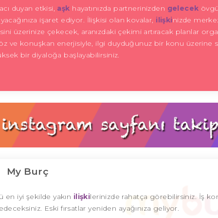
cı duyan etkisi,
aşk
hayatınızda partnerinizden
gelecek
övgü
cağınıza işaret ediyor. İlişkisi olan kovalar,
ilişki
nizde merke
gisini üzerinize çekecek, aranızdaki çekimi artıracak planlar org
töz ve konuşkan enerjisiyle, ilgi duyduğunuz bir konu üzerine
üksek bir diyaloğa başlayabilirsiniz.
My Burç
 en iyi şekilde yakın
ilişki
lerinizde rahatça görebilirsiniz. İş 
edeceksiniz. Eski fırsatlar yeniden ayağınıza geliyor.