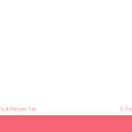
İş & Kariyer Falı
Par