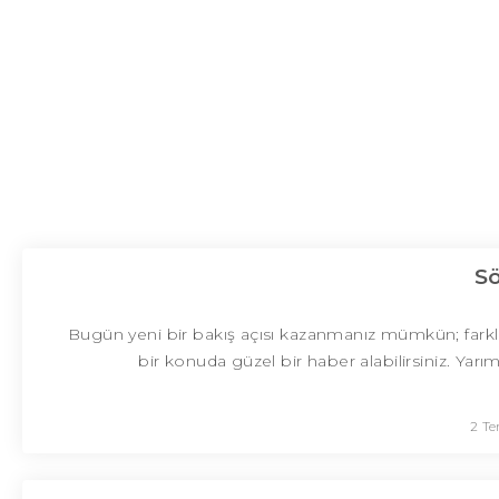
S
Bugün yeni bir bakış açısı kazanmanız mümkün; farklı dü
bir konuda güzel bir haber alabilirsiniz. Yar
2 T