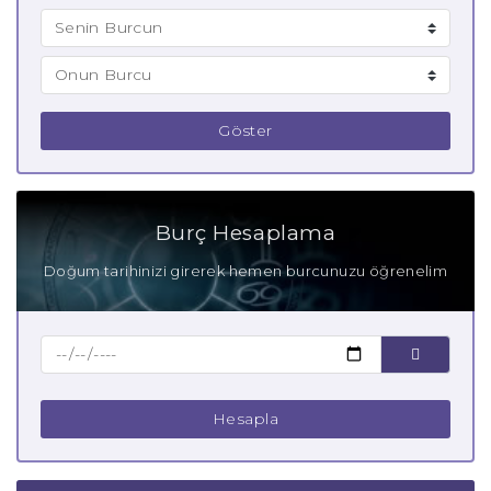
Göster
Burç Hesaplama
Doğum tarihinizi girerek hemen burcunuzu öğrenelim
Hesapla