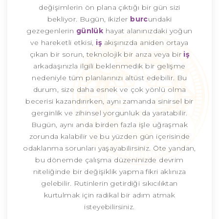
değişimlerin ön plana çıktığı bir gün sizi
bekliyor. Bugün, ikizler
burc
undaki
gezegenlerin
günlük
hayat alanınızdaki yoğun
ve hareketli etkisi,
iş
akışınızda aniden ortaya
çıkan bir sorun, teknolojik bir arıza veya bir
iş
arkadaşınızla ilgili beklenmedik bir gelişme
nedeniyle tüm planlarınızı altüst edebilir. Bu
durum, size daha esnek ve çok yönlü olma
becerisi kazandırırken, aynı zamanda sinirsel bir
gerginlik ve zihinsel yorgunluk da yaratabilir.
Bugün, aynı anda birden fazla işle uğraşmak
zorunda kalabilir ve bu yüzden gün içerisinde
odaklanma sorunları yaşayabilirsiniz. Öte yandan,
bu dönemde çalışma düzeninizde devrim
niteliğinde bir değişiklik yapma fikri aklınıza
gelebilir. Rutinlerin getirdiği sıkıcılıktan
kurtulmak için radikal bir adım atmak
isteyebilirsiniz.