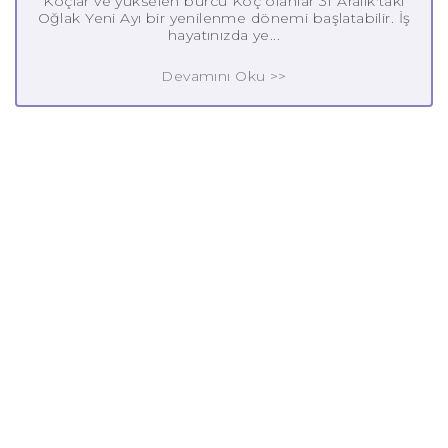
Koçlar ve yükselen burcu Koç olanlar 31 Aralık'taki
Oğlak Yeni Ayı bir yenilenme dönemi başlatabilir. İş
hayatınızda ye...
Devamını Oku >>