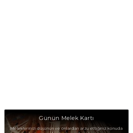
Oğlak Burcu Günü
Oğlak Burcu Erkeği
Oğlak Burcu Kadını
Oğlak Burcu Tarzı
Oğlak Burcu Bedendeki Temsili
Oğlak Burcu Ünlüleri
Oğlak Burcu Anlaşabildiği Burçlar
Oğlak Burcu Anlaşamadığı Burçlar
Oğlak Burcu Olumlu Yönleri
Günün Melek Kartı
Oğlak Burcu Olumsuz Yönleri
Meleklerinizi düşünün ve onlardan arzu ettiğiniz konuda