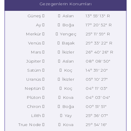
Gezegenlerin Konumları
Güneş
Aslan
13° 55' 13" R
Ay
Boğa
17° 20' 52" R
Merkür
Yengeç
25° 11' 59" R
Venüs
Başak
29° 33' 22" R
Mars
İkizler
26° 40' 26" R
Jüpiter
Aslan
08° 08' 50"
Satürn
Koç
14° 39' 20"
Uranüs
İkizler
05° 10' 27"
Neptün
Koç
04° 11' 03"
Plüton
Kova
04° 03' 04"
Chiron
Boğa
00° 51' 51"
Lilith
Yay
25° 36' 07"
True Node
Kova
29° 54' 16"