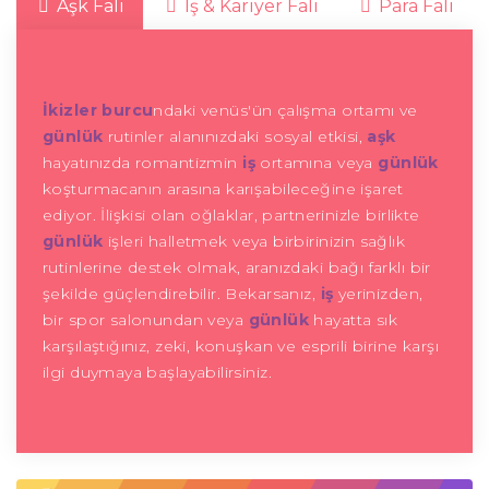
Aşk Falı
İş & Kariyer Falı
Para Falı
İkizler burcu
ndaki venüs'ün çalışma ortamı ve
günlük
rutinler alanınızdaki sosyal etkisi,
aşk
hayatınızda romantizmin
iş
ortamına veya
günlük
koşturmacanın arasına karışabileceğine işaret
ediyor. İlişkisi olan oğlaklar, partnerinizle birlikte
günlük
işleri halletmek veya birbirinizin sağlık
rutinlerine destek olmak, aranızdaki bağı farklı bir
şekilde güçlendirebilir. Bekarsanız,
iş
yerinizden,
bir spor salonundan veya
günlük
hayatta sık
karşılaştığınız, zeki, konuşkan ve esprili birine karşı
ilgi duymaya başlayabilirsiniz.