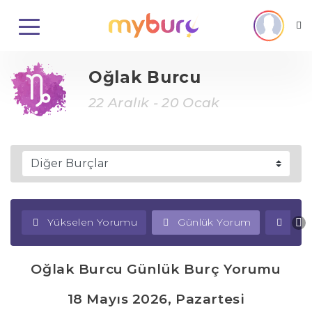
Oğlak Burcu
22 Aralık - 20 Ocak
Yükselen Yorumu
Günlük Yorum
Haf
Oğlak Burcu Günlük Burç Yorumu
18 Mayıs 2026, Pazartesi