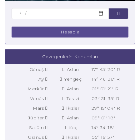
Hesapla
Gezegenlerin Konumları
Güneş
Aslan
17° 43' 20" R
Ay
Yengeç
14° 46' 36" R
Merkür
Aslan
01° 01' 21" R
Venüs
Terazi
03° 31' 35" R
Mars
İkizler
29° 19' 04" R
Jüpiter
Aslan
09° 01' 18"
Satürn
Koç
14° 34' 18"
Uranüs
İkizler
05° 16' 57"