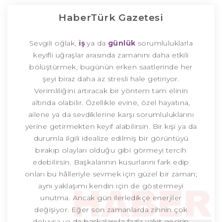
HaberTürk Gazetesi
Sevgili oğlak,
iş
ya da
günlük
sorumluluklarla
keyifli uğraşlar arasında zamanını daha etkili
bölüştürmek, bugünün erken saatlerinde her
şeyi biraz daha az stresli hale getiriyor.
Verimliliğini artıracak bir yöntem tam elinin
altında olabilir. Özellikle evine, özel hayatına,
ailene ya da sevdiklerine karşı sorumluluklarını
yerine getirmekten keyif alabilirsin. Bir kişi ya da
durumla ilgili idealize edilmiş bir görüntüyü
bırakıp olayları olduğu gibi görmeyi tercih
edebilirsin. Başkalarının kusurlarını fark edip
onları bu hâlleriyle sevmek için güzel bir zaman;
aynı yaklaşımı kendin için de göstermeyi
unutma. Ancak gün ilerledikçe enerjiler
değişiyor. Eğer son zamanlarda zihnin çok
doluysa ya da başkalarıyla fazla vakit geçirip