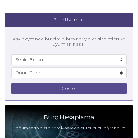
Burç Uyumları
Aşk hayatında burçların birbirleriyle etkileşimleri ve
uyumları nasıl?
Göster
Burç Hesaplama
Doğum tarihinizi girerek hemen burcunuzu öğrenelim