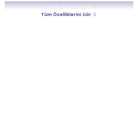
Oğlak Burcu Niteliği
Tüm Özelliklerini Gör
Oğlak Burcu Yönetici Gezegeni
Oğlak Burcu Rengi
Oğlak Burcu Taşı
Oğlak Burcu Günü
Oğlak Burcu Erkeği
Oğlak Burcu Kadını
Oğlak Burcu Tarzı
Oğlak Burcu Bedendeki Temsili
Oğlak Burcu Ünlüleri