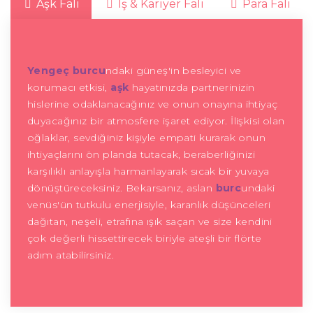
Aşk Falı
İş & Kariyer Falı
Para Falı
Yengeç burcu
ndaki güneş'in besleyici ve
korumacı etkisi,
aşk
hayatınızda partnerinizin
hislerine odaklanacağınız ve onun onayına ihtiyaç
duyacağınız bir atmosfere işaret ediyor. İlişkisi olan
oğlaklar, sevdiğiniz kişiyle empati kurarak onun
ihtiyaçlarını ön planda tutacak, beraberliğinizi
karşılıklı anlayışla harmanlayarak sıcak bir yuvaya
dönüştüreceksiniz. Bekarsanız, aslan
burc
undaki
venüs'ün tutkulu enerjisiyle, karanlık düşünceleri
dağıtan, neşeli, etrafına ışık saçan ve size kendini
çok değerli hissettirecek biriyle ateşli bir flörte
adım atabilirsiniz.