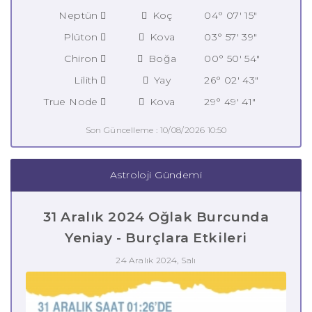
Neptün
Koç
04° 07' 15"
Plüton
Kova
03° 57' 39"
Chiron
Boğa
00° 50' 54"
Lilith
Yay
26° 02' 43"
True Node
Kova
29° 49' 41"
Son Güncelleme : 10/08/2026 10:50
Astroloji Gündemi
31 Aralık 2024 Oğlak Burcunda
Yeniay - Burçlara Etkileri
24 Aralık 2024, Salı