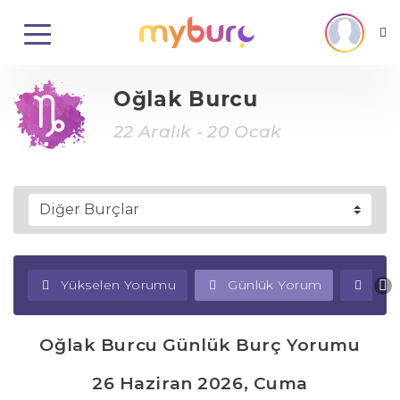
Oğlak Burcu
22 Aralık - 20 Ocak
Yükselen Yorumu
Günlük Yorum
Haf
Oğlak Burcu Günlük Burç Yorumu
26 Haziran 2026, Cuma