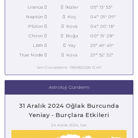
Uranüs
İkizler
05° 13' 53"
Neptün
Koç
04° 09' 09"
Plüton
Kova
04° 00' 16"
Chiron
Boğa
00° 51' 28"
Lilith
Yay
25° 49' 49"
True Node
Kova
29° 52' 32"
Son Güncelleme : 08/08/2026 12:40
Astroloji Gündemi
31 Aralık 2024 Oğlak Burcunda
Yeniay - Burçlara Etkileri
24 Aralık 2024, Salı