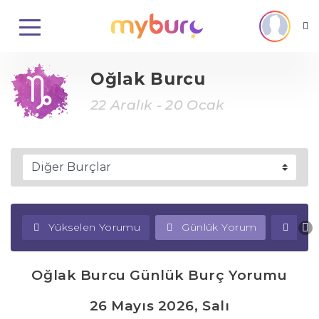
Oğlak Burcu
22 Aralık - 20 Ocak
Yükselen Yorumu
Günlük Yorum
Haf
Oğlak Burcu Günlük Burç Yorumu
26 Mayıs 2026, Salı