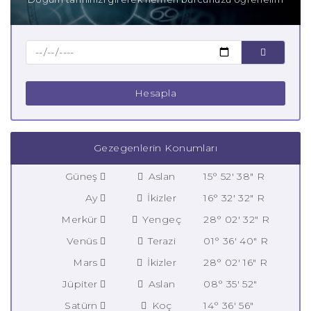
Hesapla
Gezegenlerin Konumları
Güneş
Aslan
15° 52' 38" R
Ay
İkizler
16° 32' 32" R
Merkür
Yengeç
28° 02' 32" R
Venüs
Terazi
01° 36' 40" R
Mars
İkizler
28° 02' 16" R
Jüpiter
Aslan
08° 35' 52"
Satürn
Koç
14° 36' 56"