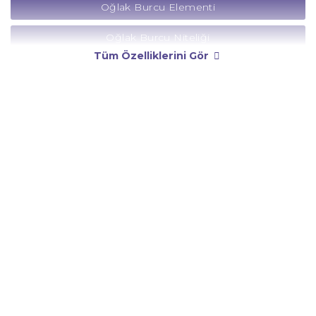
Oğlak Burcu Elementi
Oğlak Burcu Niteliği
Tüm Özelliklerini Gör
Oğlak Burcu Yönetici Gezegeni
Oğlak Burcu Rengi
Oğlak Burcu Taşı
Oğlak Burcu Günü
Oğlak Burcu Erkeği
Oğlak Burcu Kadını
Oğlak Burcu Tarzı
Oğlak Burcu Bedendeki Temsili
Oğlak Burcu Ünlüleri