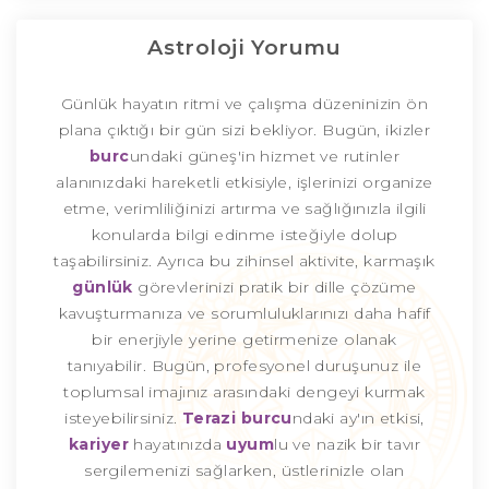
Astroloji Yorumu
Günlük hayatın ritmi ve çalışma düzeninizin ön
plana çıktığı bir gün sizi bekliyor. Bugün, ikizler
burc
undaki güneş'in hizmet ve rutinler
alanınızdaki hareketli etkisiyle, işlerinizi organize
etme, verimliliğinizi artırma ve sağlığınızla ilgili
konularda bilgi edinme isteğiyle dolup
taşabilirsiniz. Ayrıca bu zihinsel aktivite, karmaşık
günlük
görevlerinizi pratik bir dille çözüme
kavuşturmanıza ve sorumluluklarınızı daha hafif
bir enerjiyle yerine getirmenize olanak
tanıyabilir. Bugün, profesyonel duruşunuz ile
toplumsal imajınız arasındaki dengeyi kurmak
isteyebilirsiniz.
Terazi burcu
ndaki ay'ın etkisi,
kariyer
hayatınızda
uyum
lu ve nazik bir tavır
sergilemenizi sağlarken, üstlerinizle olan