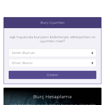
Burç Uyumları
Aşk hayatında burçların birbirleriyle etkileşimleri ve
uyumları nasıl?
Göster
Burç Hesaplama
Doğum tarihinizi girerek hemen burcunuzu öğrenelim