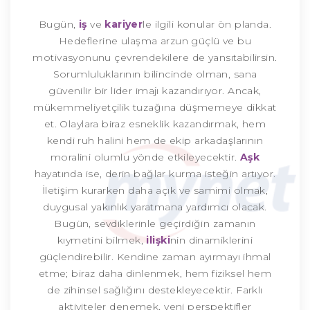
Bugün,
iş
ve
kariyer
le ilgili konular ön planda.
Hedeflerine ulaşma arzun güçlü ve bu
motivasyonunu çevrendekilere de yansıtabilirsin.
Sorumluluklarının bilincinde olman, sana
güvenilir bir lider imajı kazandırıyor. Ancak,
mükemmeliyetçilik tuzağına düşmemeye dikkat
et. Olaylara biraz esneklik kazandırmak, hem
kendi ruh halini hem de ekip arkadaşlarının
moralini olumlu yönde etkileyecektir.
Aşk
hayatında ise, derin bağlar kurma isteğin artıyor.
İletişim kurarken daha açık ve samimi olmak,
duygusal yakınlık yaratmana yardımcı olacak.
Bugün, sevdiklerinle geçirdiğin zamanın
kıymetini bilmek,
ilişki
nin dinamiklerini
güçlendirebilir. Kendine zaman ayırmayı ihmal
etme; biraz daha dinlenmek, hem fiziksel hem
de zihinsel sağlığını destekleyecektir. Farklı
aktiviteler denemek, yeni perspektifler