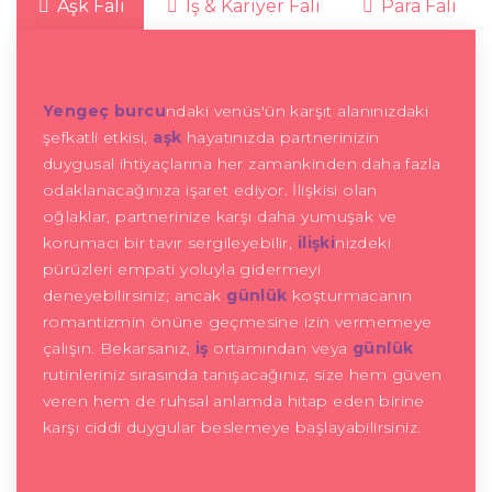
Aşk Falı
İş & Kariyer Falı
Para Falı
Yengeç burcu
ndaki venüs'ün karşıt alanınızdaki
şefkatli etkisi,
aşk
hayatınızda partnerinizin
duygusal ihtiyaçlarına her zamankinden daha fazla
odaklanacağınıza işaret ediyor. İlişkisi olan
oğlaklar, partnerinize karşı daha yumuşak ve
korumacı bir tavır sergileyebilir,
ilişki
nizdeki
pürüzleri empati yoluyla gidermeyi
deneyebilirsiniz; ancak
günlük
koşturmacanın
romantizmin önüne geçmesine izin vermemeye
çalışın. Bekarsanız,
iş
ortamından veya
günlük
rutinleriniz sırasında tanışacağınız, size hem güven
veren hem de ruhsal anlamda hitap eden birine
karşı ciddi duygular beslemeye başlayabilirsiniz.