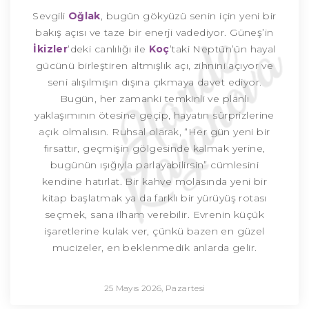
Sevgili
Oğlak
, bugün gökyüzü senin için yeni bir
bakış açısı ve taze bir enerji vadediyor. Güneş’in
İkizler
’deki canlılığı ile
Koç
’taki Neptün’ün hayal
gücünü birleştiren altmışlık açı, zihnini açıyor ve
seni alışılmışın dışına çıkmaya davet ediyor.
Bugün, her zamanki temkinli ve planlı
yaklaşımının ötesine geçip, hayatın sürprizlerine
açık olmalısın. Ruhsal olarak, “Her gün yeni bir
fırsattır, geçmişin gölgesinde kalmak yerine,
bugünün ışığıyla parlayabilirsin” cümlesini
kendine hatırlat. Bir kahve molasında yeni bir
kitap başlatmak ya da farklı bir yürüyüş rotası
seçmek, sana ilham verebilir. Evrenin küçük
işaretlerine kulak ver, çünkü bazen en güzel
mucizeler, en beklenmedik anlarda gelir.
25 Mayıs 2026, Pazartesi