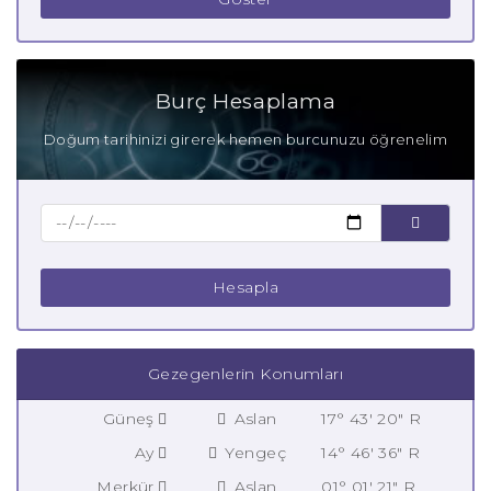
Burç Hesaplama
Doğum tarihinizi girerek hemen burcunuzu öğrenelim
Hesapla
Gezegenlerin Konumları
Güneş
Aslan
17° 43' 20" R
Ay
Yengeç
14° 46' 36" R
Merkür
Aslan
01° 01' 21" R