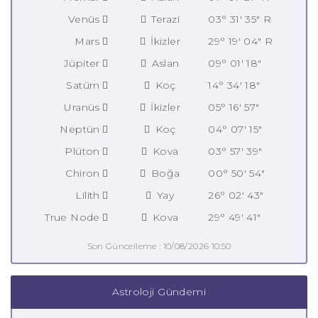
Venüs
Terazi
03° 31' 35" R
Mars
İkizler
29° 19' 04" R
Jüpiter
Aslan
09° 01' 18"
Satürn
Koç
14° 34' 18"
Uranüs
İkizler
05° 16' 57"
Neptün
Koç
04° 07' 15"
Plüton
Kova
03° 57' 39"
Chiron
Boğa
00° 50' 54"
Lilith
Yay
26° 02' 43"
True Node
Kova
29° 49' 41"
Son Güncelleme : 10/08/2026 10:50
Astroloji Gündemi