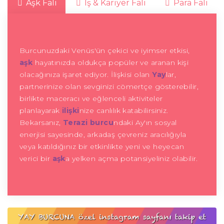
Aşk Falı
İş & Kariyer Falı
Para Falı
Burcunuzdaki Venüs'ün çekici ve iyimser etkisi,
aşk
hayatınızda oldukça popüler ve aranan kişi
olacağınıza işaret ediyor. İlişkisi olan
Yay
lar,
partnerinize olan sevginizi cömertçe gösterebilir,
birlikte maceracı ve eğlenceli aktiviteler
planlayarak
ilişki
nize canlılık katabilirsiniz.
Bekarsanız,
Terazi burcu
ndaki Ay'ın sosyal
enerjisi sayesinde, arkadaş çevreniz aracılığıyla
veya katıldığınız bir etkinlikte yeni ve heyecan
verici bir
aşk
a yelken açma potansiyeliniz olabilir.