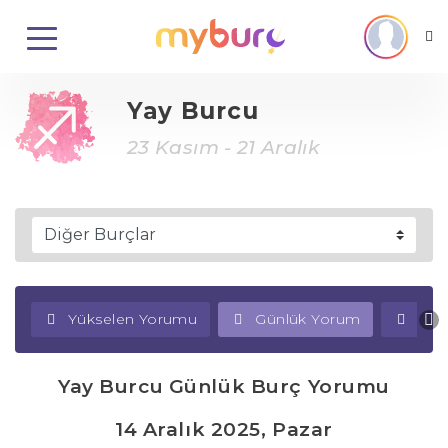
Yay Burcu
23 Kasım - 21 Aralık
Yükselen Yorumu
Günlük Yorum
Haf
Yay Burcu Günlük Burç Yorumu
14 Aralık 2025, Pazar