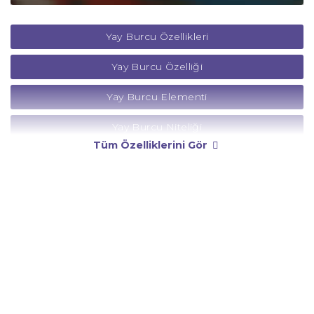
Yay Burcu Özellikleri
Yay Burcu Özelliği
Yay Burcu Elementi
Yay Burcu Niteliği
Tüm Özelliklerini Gör
Yay Burcu Yönetici Gezegeni
Yay Burcu Rengi
Yay Burcu Taşı
Yay Burcu Günü
Yay Burcu Erkeği
Yay Burcu Kadını