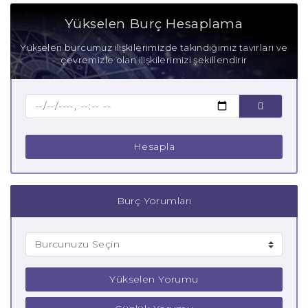
Aşık Yay Burcu
Yükselen Burç Hesaplama
Anne Yay Burcu
Yükselen burcumuz ilişkilerimizde takındığımız tavırları ve
çevremizle olan ilişkilerimizi şekillendirir
Baba Yay Burcu
Çocuk Yay Burcu
Hesapla
Burç Yorumları
Yükselen Yorumu