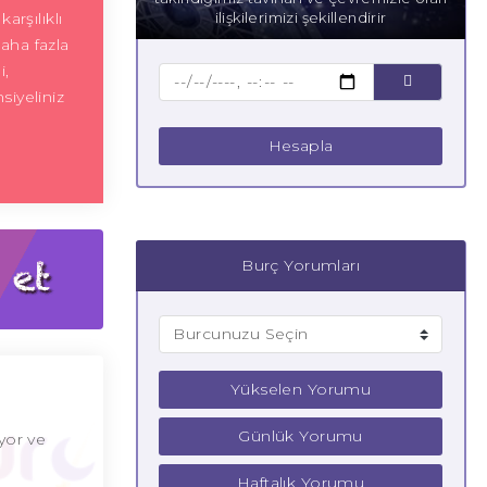
arşılıklı
ilişkilerimizi şekillendirir
aha fazla
i,
iyeliniz
Hesapla
Burç Yorumları
Yükselen Yorumu
Günlük Yorumu
iyor ve
Haftalık Yorumu