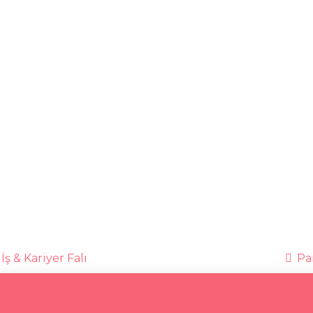
İş & Kariyer Falı
Par