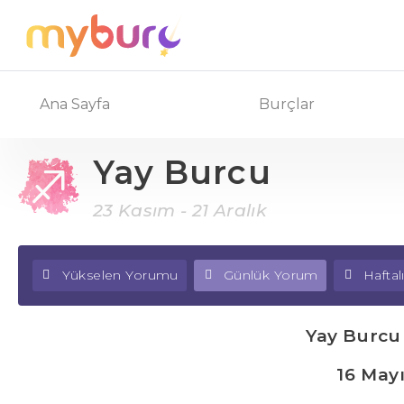
Ana Sayfa
Burçlar
Yay Burcu
23 Kasım - 21 Aralık
Yükselen Yorumu
Günlük Yorum
Hafta
Yay Burcu
16 May