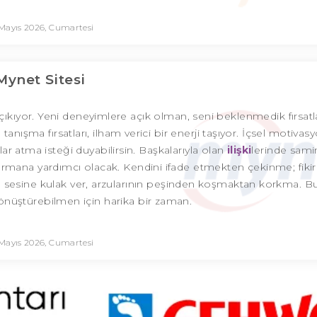
 Mayıs 2026, Cumartesi
Mynet Sitesi
kıyor. Yeni deneyimlere açık olman, seni beklenmedik fırsatl
la tanışma fırsatları, ilham verici bir enerji taşıyor. İçsel motiva
r atma isteği duyabilirsin. Başkalarıyla olan
ilişki
lerinde sami
 kurmana yardımcı olacak. Kendini ifade etmekten çekinme; fikir
çsel sesine kulak ver, arzularının peşinden koşmaktan korkma. 
önüştürebilmen için harika bir zaman.
 Mayıs 2026, Cumartesi