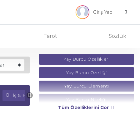
Giriş Yap
Tarot
Sözlük
Yay Burcu Özellikleri
Yay Burcu Özelliği
Yay Burcu Elementi
İş & Kariyer Falı
Para Falı
Yay Burcu Niteliği
Tüm Özelliklerini Gör
Yay Burcu Yönetici Gezegeni
Yay Burcu Rengi
Yay Burcu Taşı