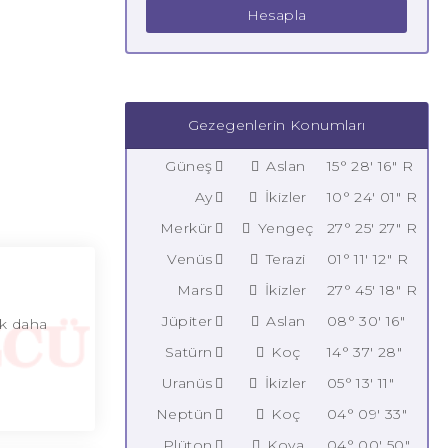
Hesapla
Gezegenlerin Konumları
Güneş
Aslan
15° 28' 16" R
Ay
İkizler
10° 24' 01" R
Merkür
Yengeç
27° 25' 27" R
Venüs
Terazi
01° 11' 12" R
Mars
İkizler
27° 45' 18" R
Jüpiter
Aslan
08° 30' 16"
ok daha
Satürn
Koç
14° 37' 28"
Uranüs
İkizler
05° 13' 11"
Neptün
Koç
04° 09' 33"
Plüton
Kova
04° 00' 50"