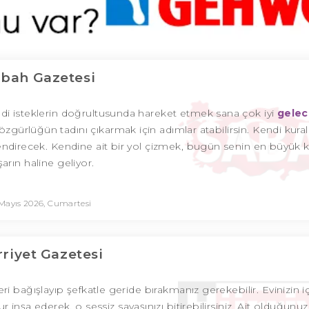
bah Gazetesi
isteklerin doğrultusunda hareket etmek sana çok iyi
gele
özgürlüğün tadını çıkarmak için adımlar atabilirsin. Kendi kurall
ndirecek. Kendine ait bir yol çizmek, bugün senin en büyük ki
arın haline geliyor.
 Mayıs 2026, Cumartesi
riyet Gazetesi
bağışlayıp şefkatle geride bırakmanız gerekebilir. Evinizin i
inşa ederek, o sessiz savaşınızı bitirebilirsiniz. Ait olduğunuz