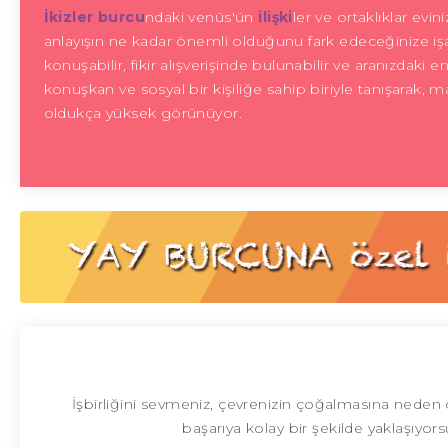
İkizler burcu
ndaki venüs'ün
ilişki
ler ve ortaklıklar evi
anlayışın ne kadar önemli olduğunu fark edeceğinize işar
konuşabilir, fikir alışverişinde bulunabilir ve aranızdaki 
konuşkan ve sosyal bir kişiliğe sahip biriyle tanışarak, 
oldukça yüksek görünüyor.
İşbirliğini sevmeniz, çevrenizin çoğalmasına neden ol
başarıya kolay bir şekilde yaklaşıyor