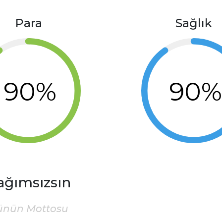
Para
Sağlık
90%
90
ağımsızsın
ünün Mottosu