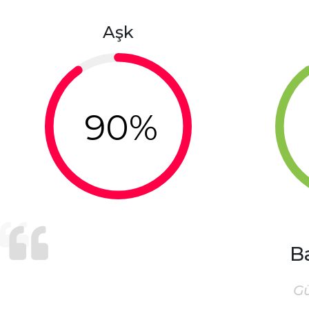
Aşk
90%
B
G