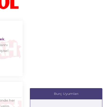
cek
.
arını
şisel
Burç Uyumları
çinde her
 yerin