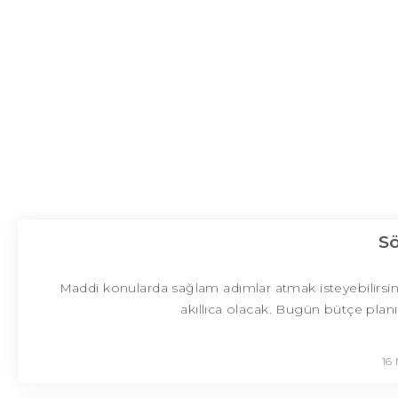
S
Maddi konularda sağlam adımlar atmak isteyebilirsin
akıllıca olacak. Bugün bütçe pla
16