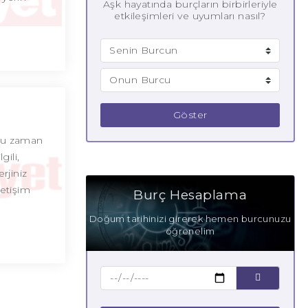
Aşk hayatında burçların birbirleriyle
etkileşimleri ve uyumları nasıl?
Göster
ğru zaman
gili,
rjiniz
letişim
Burç Hesaplama
Doğum tarihinizi girerek hemen burcunuzu
öğrenelim