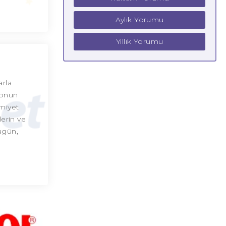
Aylık Yorumu
Yıllık Yorumu
arla
syonun
miyet
lerin ve
Bugün,