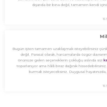
dışarıda bir bina değil, tamamen kendi için
16
Mi
Bugün işten tamamen uzaklaşmak isteyebilirsiniz çünkü
değil. Parasal olarak, harcamalarda özgür davranmak i
önünüze gelen seçeneklerin çokluğu aslında sizi
k
toparlanıyor ama hâlâ biraz dağınık hissedebilirsiniz
kurmak isteyeceksiniz. Duygusal hayatınızda, y
16