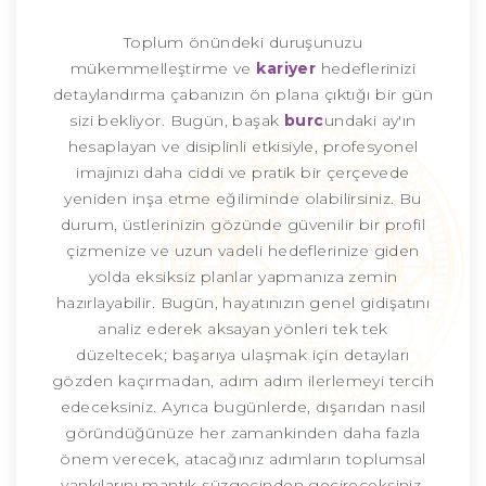
Toplum önündeki duruşunuzu
mükemmelleştirme ve
kariyer
hedeflerinizi
detaylandırma çabanızın ön plana çıktığı bir gün
sizi bekliyor. Bugün, başak
burc
undaki ay'ın
hesaplayan ve disiplinli etkisiyle, profesyonel
imajınızı daha ciddi ve pratik bir çerçevede
yeniden inşa etme eğiliminde olabilirsiniz. Bu
durum, üstlerinizin gözünde güvenilir bir profil
çizmenize ve uzun vadeli hedeflerinize giden
yolda eksiksiz planlar yapmanıza zemin
hazırlayabilir. Bugün, hayatınızın genel gidişatını
analiz ederek aksayan yönleri tek tek
düzeltecek; başarıya ulaşmak için detayları
gözden kaçırmadan, adım adım ilerlemeyi tercih
edeceksiniz. Ayrıca bugünlerde, dışarıdan nasıl
göründüğünüze her zamankinden daha fazla
önem verecek, atacağınız adımların toplumsal
yankılarını mantık süzgecinden geçireceksiniz.