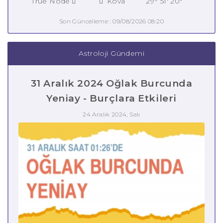
True Node
Kova
29° 51' 20"
Son Güncelleme : 09/08/2026 08:20
Astroloji Gündemi
31 Aralık 2024 Oğlak Burcunda
Yeniay - Burçlara Etkileri
24 Aralık 2024, Salı