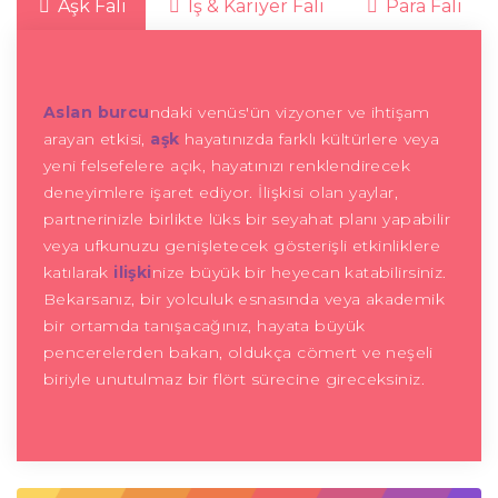
Aşk Falı
İş & Kariyer Falı
Para Falı
Aslan burcu
ndaki venüs'ün vizyoner ve ihtişam
arayan etkisi,
aşk
hayatınızda farklı kültürlere veya
yeni felsefelere açık, hayatınızı renklendirecek
deneyimlere işaret ediyor. İlişkisi olan yaylar,
partnerinizle birlikte lüks bir seyahat planı yapabilir
veya ufkunuzu genişletecek gösterişli etkinliklere
katılarak
ilişki
nize büyük bir heyecan katabilirsiniz.
Bekarsanız, bir yolculuk esnasında veya akademik
bir ortamda tanışacağınız, hayata büyük
pencerelerden bakan, oldukça cömert ve neşeli
biriyle unutulmaz bir flört sürecine gireceksiniz.