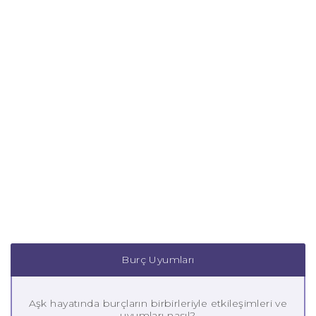
Burç Uyumları
Aşk hayatında burçların birbirleriyle etkileşimleri ve
uyumları nasıl?