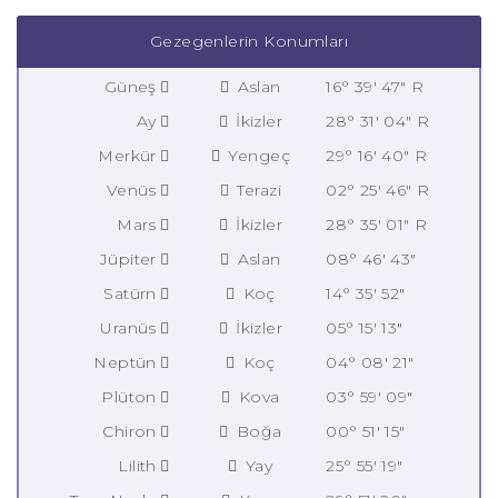
Gezegenlerin Konumları
Güneş
Aslan
16° 39' 47" R
Ay
İkizler
28° 31' 04" R
Merkür
Yengeç
29° 16' 40" R
Venüs
Terazi
02° 25' 46" R
Mars
İkizler
28° 35' 01" R
Jüpiter
Aslan
08° 46' 43"
Satürn
Koç
14° 35' 52"
Uranüs
İkizler
05° 15' 13"
Neptün
Koç
04° 08' 21"
Plüton
Kova
03° 59' 09"
Chiron
Boğa
00° 51' 15"
Lilith
Yay
25° 55' 19"