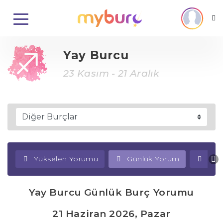
Yay Burcu
23 Kasım - 21 Aralık
Yükselen Yorumu
Günlük Yorum
Haf
Yay Burcu Günlük Burç Yorumu
21 Haziran 2026, Pazar