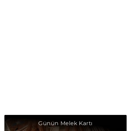
Yay Burcu Taşı
Yay Burcu Günü
Yay Burcu Erkeği
Yay Burcu Kadını
Yay Burcu Tarzı
Yay Burcu Bedendeki Temsili
Yay Burcu Ünlüleri
Yay Burcu Anlaşabildiği Burçlar
Yay Burcu Anlaşamadığı Burçlar
Yay Burcu Olumlu Yönleri
Günün Melek Kartı
Yay Burcu Olumsuz Yönleri