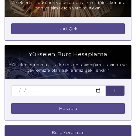
Meleklerinizi düşünün ve onlardan arzu ettiğiniz konuda
tavsiye almak için yardım isteyin
Yay Burcu Gizli Tutkuları
Yay Burcu Güçlü Yanları
Kart Çek
Yay Burcu Zayıf Yanları
Aşık Yay Burcu
Yükselen Burç Hesaplama
Anne Yay Burcu
Yükselen burcumuz ilişkilerimizde takındığımız tavırları ve
çevremizle olan ilişkilerimizi şekillendirir
Baba Yay Burcu
Çocuk Yay Burcu
Hesapla
Burç Yorumları