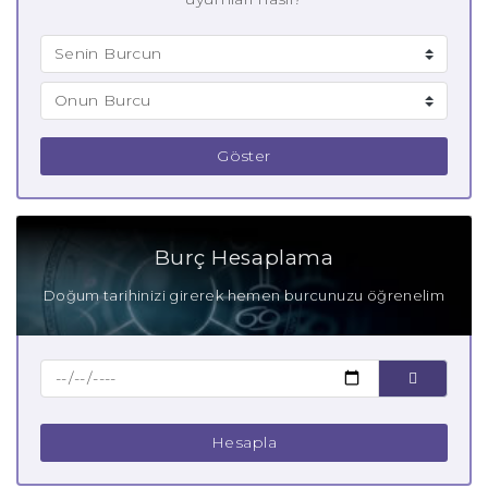
Göster
Burç Hesaplama
Doğum tarihinizi girerek hemen burcunuzu öğrenelim
Hesapla