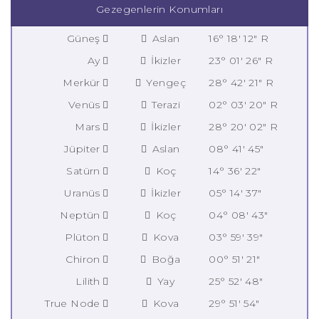
Gezegenlerin Konumları
Güneş
Aslan
16° 18' 12" R
Ay
İkizler
23° 01' 26" R
Merkür
Yengeç
28° 42' 21" R
Venüs
Terazi
02° 03' 20" R
Mars
İkizler
28° 20' 02" R
Jüpiter
Aslan
08° 41' 45"
Satürn
Koç
14° 36' 22"
Uranüs
İkizler
05° 14' 37"
Neptün
Koç
04° 08' 43"
Plüton
Kova
03° 59' 39"
Chiron
Boğa
00° 51' 21"
Lilith
Yay
25° 52' 48"
True Node
Kova
29° 51' 54"