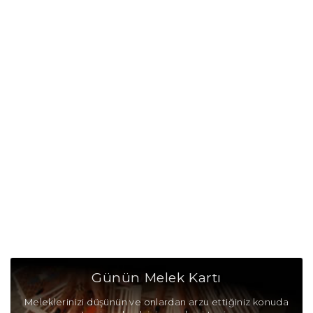
Yay Burcu Günü
Yay Burcu Erkeği
Yay Burcu Kadını
Yay Burcu Tarzı
Yay Burcu Bedendeki Temsili
Yay Burcu Ünlüleri
Yay Burcu Anlaşabildiği Burçlar
Yay Burcu Anlaşamadığı Burçlar
Yay Burcu Olumlu Yönleri
Günün Melek Kartı
Yay Burcu Olumsuz Yönleri
Meleklerinizi düşünün ve onlardan arzu ettiğiniz konuda