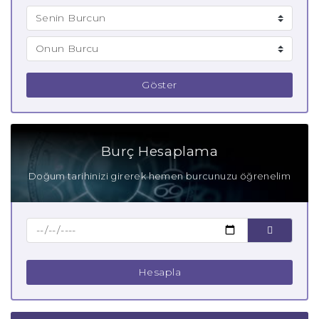
Göster
Burç Hesaplama
Doğum tarihinizi girerek hemen burcunuzu öğrenelim
Hesapla