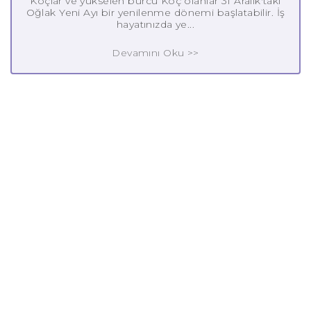
Koçlar ve yükselen burcu Koç olanlar 31 Aralık'taki
Oğlak Yeni Ayı bir yenilenme dönemi başlatabilir. İş
hayatınızda ye...
Devamını Oku >>