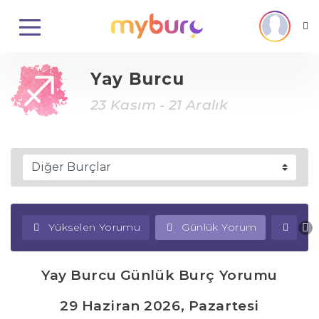
Yay Burcu
23 Kasım - 21 Aralık
Yükselen Yorumu
Günlük Yorum
Haf
Yay Burcu Günlük Burç Yorumu
29 Haziran 2026, Pazartesi