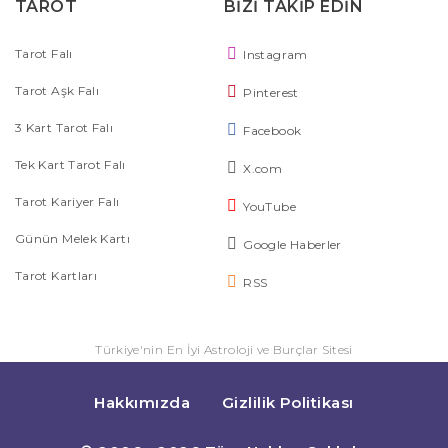
TAROT
BİZİ TAKİP EDİN
Tarot Falı
Instagram
Tarot Aşk Falı
Pinterest
3 Kart Tarot Falı
Facebook
Tek Kart Tarot Falı
X.com
Tarot Kariyer Falı
YouTube
Günün Melek Kartı
Google Haberler
Tarot Kartları
RSS
Türkiye'nin En İyi Astroloji ve Burçlar Sitesi
Hakkımızda
Gizlilik Politikası