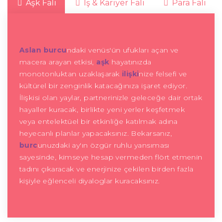
Aşk Falı
İş & Kariyer Falı
Para Falı
Aslan burcu
ndaki venüs'ün ufukları açan ve
macera arayan etkisi,
aşk
hayatınızda
monotonluktan uzaklaşarak
ilişki
nize felsefi ve
kültürel bir zenginlik katacağınıza işaret ediyor.
İlişkisi olan yaylar, partnerinizle geleceğe dair ortak
hayaller kuracak, birlikte yeni yerler keşfetmek
veya entelektüel bir etkinliğe katılmak adına
heyecanlı planlar yapacaksınız. Bekarsanız,
burc
unuzdaki ay'ın özgür ruhlu yansıması
sayesinde, kimseye hesap vermeden flört etmenin
tadını çıkaracak ve enerjinize çekilen birden fazla
kişiyle eğlenceli diyaloglar kuracaksınız.