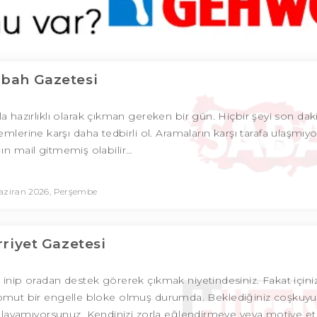
bah Gazetesi
la hazırlıklı olarak çıkman gereken bir gün. Hiçbir şeyi son dak
mlerine karşı daha tedbirli ol. Aramaların karşı tarafa ulaşmıyor
ğın mail gitmemiş olabilir…
aziran 2026, Perşembe
riyet Gazetesi
 inip oradan destek görerek çıkmak niyetindesiniz. Fakat içini
z somut bir engelle bloke olmuş durumda. Beklediğiniz coşkuyu
akalayamıyorsunuz. Kendinizi zorla eğlendirmeye veya motive 