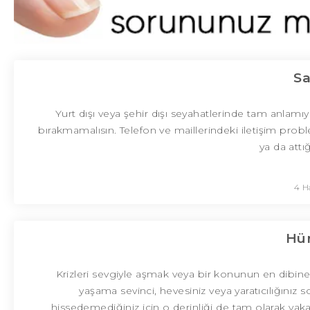
Sa
Yurt dışı veya şehir dışı seyahatlerinde tam anlamıy
bırakmamalısın. Telefon ve maillerindeki iletişim proble
ya da attı
4 H
Hür
Krizleri sevgiyle aşmak veya bir konunun en dibine
yaşama sevinci, hevesiniz veya yaratıcılığını
hissedemediğiniz için o derinliği de tam olarak y