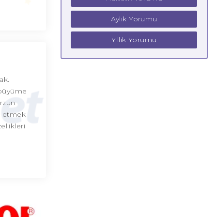
Aylık Yorumu
Yıllık Yorumu
ak.
e büyüme
arzun
de etmek
llikleri