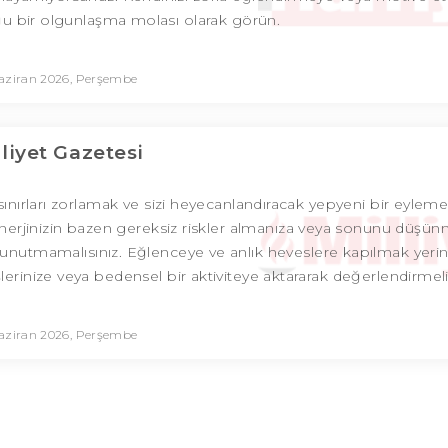
ğu bir olgunlaşma molası olarak görün.
aziran 2026, Perşembe
lliyet Gazetesi
ınırları zorlamak ve sizi heyecanlandıracak yepyeni bir eyleme
k enerjinizin bazen gereksiz riskler almanıza veya sonunu düş
 unutmamalısınız. Eğlenceye ve anlık heveslere kapılmak yeri
rinize veya bedensel bir aktiviteye aktararak değerlendirmelis
aziran 2026, Perşembe