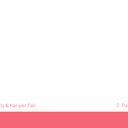
İş & Kariyer Falı
Par