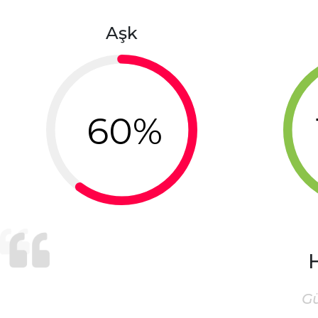
Aşk
60%
H
G