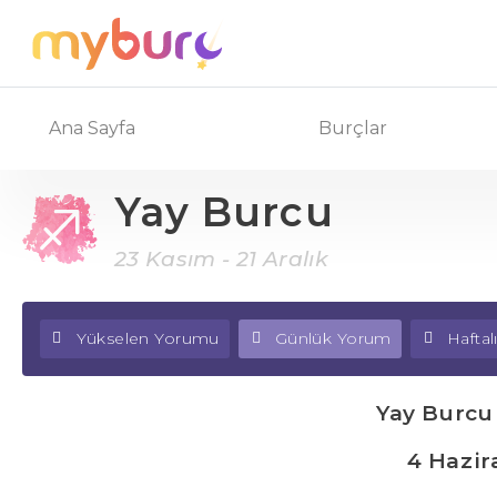
Ana Sayfa
Burçlar
Yay Burcu
23 Kasım - 21 Aralık
Yükselen Yorumu
Günlük Yorum
Hafta
Yay Burcu
4 Hazir