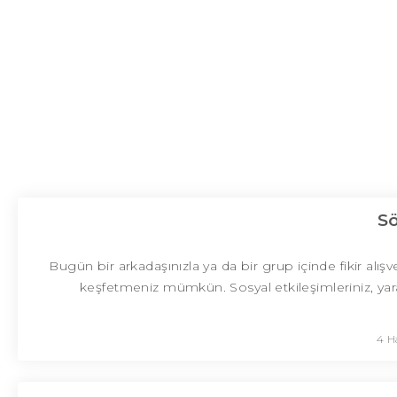
S
Bugün bir arkadaşınızla ya da bir grup içinde fikir alışv
keşfetmeniz mümkün. Sosyal etkileşimleriniz, yarat
4 H