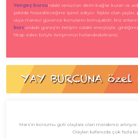
Yengeç burcu
ndaki venüs'ün derin bağlar kuran ve aidi
şekilde hissedileceğine işaret ediyor. İlişkisi olan yayl
veya manevi güvence konularını konuşabilir, kriz anlarında 
burc
undaki güneş'in iletişim odaklı enerjisiyle, girdiğin
hitap eden biriyle iletişiminizi hızlandırabilirsiniz.
Mars’ın konumu gizli olaylara olan merakınızı artırıyo
Olayları kafanızda çok fazla