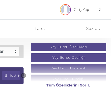
Giriş Yap
Tarot
Sözlük
Yay Burcu Özellikleri
Yay Burcu Özelliği
Yay Burcu Elementi
İş & Kariyer Falı
Para Falı
Yay Burcu Niteliği
Tüm Özelliklerini Gör
Yay Burcu Yönetici Gezegeni
Yay Burcu Rengi
Yay Burcu Taşı