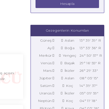
Hesapla
Gezegenlerin Konumları
Güneş
Aslan
13° 39' 39" R
Ay
Boğa
13° 33' 36" R
Merkür
Yengeç
24° 50' 57" R
Venüs
Başak
29° 16' 55" R
Mars
İkizler
26° 29' 33"
ş açısını
Jüpiter
Aslan
08° 05' 15"
lir.
Satürn
Koç
14° 39' 37"
Uranüs
İkizler
05° 09' 59"
Neptün
Koç
04° 11' 18"
Plüton
Kova
04° 03' 26"