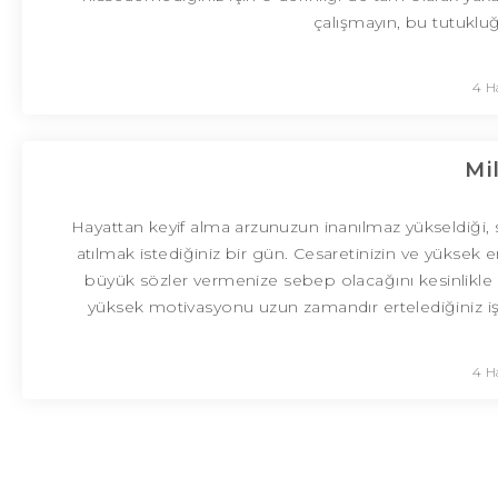
çalışmayın, bu tutuklu
4 H
Mi
Hayattan keyif alma arzunuzun inanılmaz yükseldiği, s
atılmak istediğiniz bir gün. Cesaretinizin ve yükse
büyük sözler vermenize sebep olacağını kesinlikle
yüksek motivasyonu uzun zamandır ertelediğiniz işle
4 H