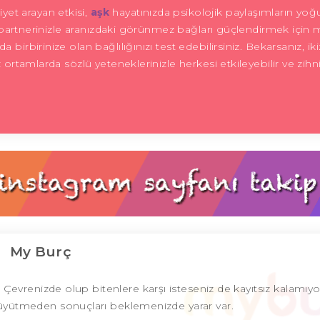
yet arayan etkisi,
aşk
hayatınızda psikolojik paylaşımların yoğ
ar, partnerinizle aranızdaki görünmez bağları güçlendirmek için
birbirinize olan bağlılığınızı test edebilirsiniz. Bekarsanız, iki
iz ortamlarda sözlü yeteneklerinizle herkesi etkileyebilir ve zihn
My Burç
r. Çevrenizde olup bitenlere karşı isteseniz de kayıtsız kalamıy
 büyütmeden sonuçları beklemenizde yarar var.