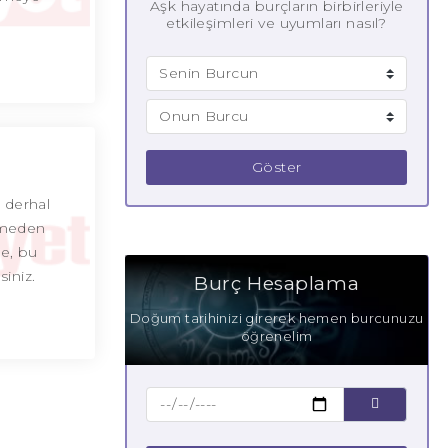
Aşk hayatında burçların birbirleriyle
etkileşimleri ve uyumları nasıl?
Göster
 derhal
ünmeden
ne, bu
iniz.
Burç Hesaplama
Doğum tarihinizi girerek hemen burcunuzu
öğrenelim