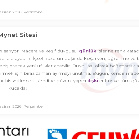
aziran 2026, Perşembe
Mynet Sitesi
eni sarıyor. Macera ve keşif duygusu,
günlük
işlerine renk katac
n kapı aralayabilir. İçsel huzurun peşinde koşarken, öğrenme v
 genişletecek yeni ufuklar açabilir. Duygusal olarak bağımsızlık 
endirmek için biraz zaman ayırmayı unutma. Bugün, kendini ifa
zgür hissettirecek. Kendine güven, yapıcı
ilişki
ler kur ve tüm güze
kucakla!
aziran 2026, Perşembe