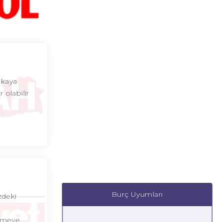
ikaya
 olabilir
Burç Uyumları
zdeki
etmeye