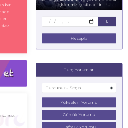
un bir
ilişkilerimizi şekillendirir
 maddi
zler
inize
Hesapla
Burç Yorumları
Yükselen Yorumu
Günlük Yorumu
orsunuz.
Haftalık Yorumu