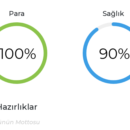
Para
Sağlık
100%
90
azırlıklar
ünün Mottosu