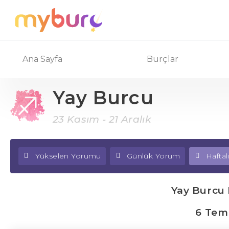
Ana Sayfa
Burçlar
Yay Burcu
23 Kasım - 21 Aralık
Yükselen Yorumu
Günlük Yorum
Hafta
Yay Burcu
6 Tem