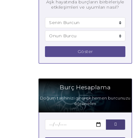
Aşk hayatında burçların birbirleriyle
etkileşimleri ve uyumları nasıl?
Göster
Burç Hesaplama
Doğum tarihinizi girerek hemen burcunuzu
öğrenelim