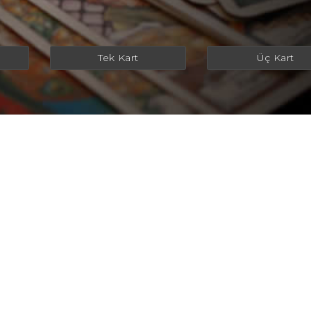
Tek Kart
Üç Kart