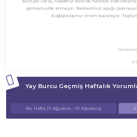
konular varsa, haddinizi bilerek hareket edeceksin
gitmemezlik etmeyin. Beklentinizi aşağı çekmeyi
bağlantılarınız önem kazanıyor. Toplum
Hande Kaz
6 
Yay Burcu Geçmiş Haftalık Yoruml
Bu Hafta (3 Ağustos - 10 Ağustos)
6