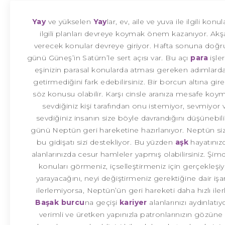
Yay
ve yükselen
Yay
lar, ev, aile ve yuva ile ilgili ko
ilgili planları devreye koymak önem kazanıyor. Akşa
verecek konular devreye giriyor. Hafta sonuna doğru
günü Güneş’in Satürn’le sert açısı var. Bu açı
para
işle
eşinizin parasal konularda atması gereken adımlard
getirmediğini fark edebilirsiniz. Bir borcun altına gi
söz konusu olabilir. Karşı cinsle aranıza mesafe koym
sevdiğiniz kişi tarafından onu istemiyor, sevmiyor 
sevdiğiniz insanın size böyle davrandığını düşünebili
günü Neptün geri hareketine hazırlanıyor. Neptün si
bu gidişatı sizi destekliyor. Bu yüzden
aşk
hayatınızd
alanlarınızda cesur hamleler yapmış olabilirsiniz. Şi
konuları görmeniz, içselleştirmeniz için gerçekleşi
yarayacağını, neyi değiştirmeniz gerektiğine dair iş
ilerlemiyorsa, Neptün’ün geri hareketi daha hızlı 
Başak burcu
na geçişi
kariyer
alanlarınızı aydınlat
verimli ve üretken yapınızla patronlarınızın gözün