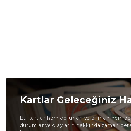
Kartlar Geleceğiniz H
Bu kartlar hem görünen ve bilinen hem de b
durumlar ve olayların hakkında zaman detayl