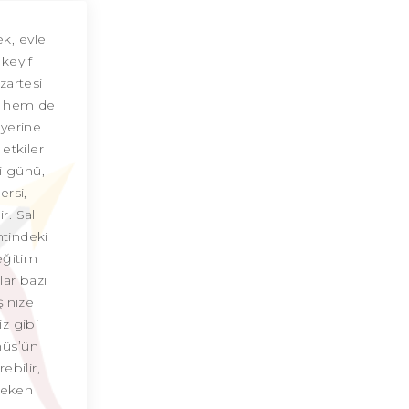
Yay Burcu Günü
k, evle
keyif
Yay Burcu Erkeği
zartesi
ri hem de
Yay Burcu Kadını
 yerine
etkiler
Yay Burcu Tarzı
i günü,
ersi,
Yay Burcu Bedendeki Temsili
r. Salı
Yay Burcu Ünlüleri
tindeki
 eğitim
Yay Burcu Anlaşabildiği Burçlar
lar bazı
şinize
Yay Burcu Anlaşamadığı Burçlar
z gibi
nüs’ün
Yay Burcu Olumlu Yönleri
ebilir,
reken
Yay Burcu Olumsuz Yönleri