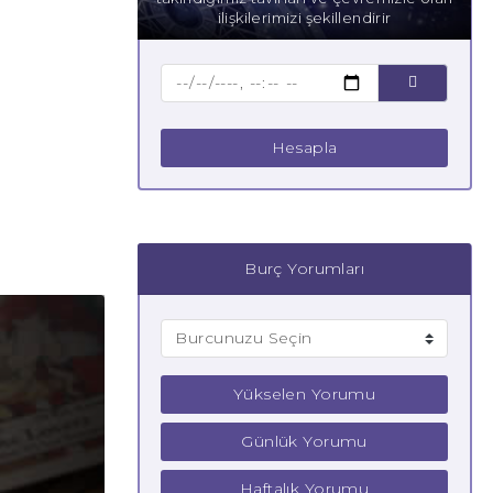
ilişkilerimizi şekillendirir
Hesapla
Burç Yorumları
Yükselen Yorumu
Günlük Yorumu
Haftalık Yorumu