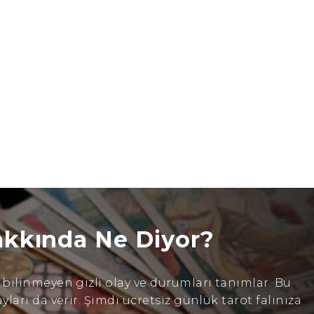
akkında Ne Diyor?
ilinmeyen gizli olay ve durumları tanımlar. Bu
arı da verir. Şimdi ücretsiz günlük tarot falınıza