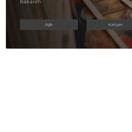
bakalım.
Aşk
Kariyer