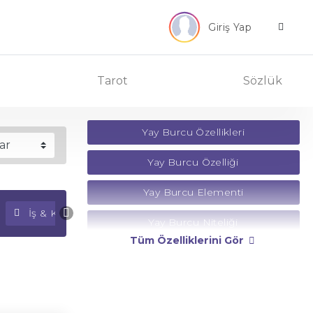
Giriş Yap
Tarot
Sözlük
Yay Burcu Özellikleri
Yay Burcu Özelliği
Yay Burcu Elementi
İş & Kariyer Falı
Para Falı
Yay Burcu Niteliği
Tüm Özelliklerini Gör
Yay Burcu Yönetici Gezegeni
Yay Burcu Rengi
Yay Burcu Taşı