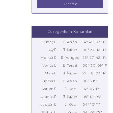
Hesapla
Gezegenlerin Konumları
Güneş
Aslan
14° 49' 07" R
Ay
İkizler
00° 37' 12" R
Merkür
Yengeç
26° 27' 42" R
Venüs
Terazi
00° 30' 09" R
Mars
İkizler
27° 18' 03" R
Jüpiter
Aslan
08° 21' 15"
Satürn
Koç
14° 38' 17"
Uranüs
İkizler
05° 12' 03"
Neptün
Koç
04° 10' 11"
Plüton
Kova
04° 01' 47"