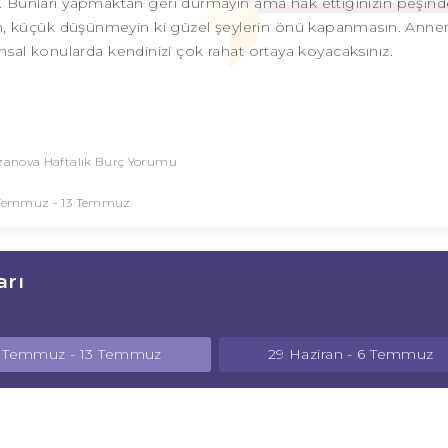
iz. Bunları yapmaktan geri durmayın ama hak ettiğinizin peşin
n, küçük düşünmeyin ki güzel şeylerin önü kapanmasın. Annen
sal konularda kendinizi çok rahat ortaya koyacaksınız.
anova Haftalık Burç Yorumu
Temmuz - 13 Temmuz
arı
 Temmuz - 13 Temmuz
29 Haziran - 6 Temmuz