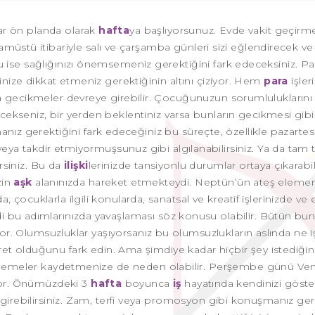
nular ön planda olarak
hafta
ya başlıyorsunuz. Evde vakit geçirme
müstü itibariyle salı ve çarşamba günleri sizi eğlendirecek ve 
 ise sağlığınızı önemsemeniz gerektiğini fark edeceksiniz. Pa
rinize dikkat etmeniz gerektiğinin altını çiziyor. Hem
para
işle
a gecikmeler devreye girebilir. Çocuğunuzun sorumluluklarını
recekseniz, bir yerden beklentiniz varsa bunların gecikmesi gibi 
anız gerektiğini fark edeceğiniz bu süreçte, özellikle pazartes
veya takdir etmiyormuşsunuz gibi algılanabilirsiniz. Ya da tam t
rsiniz. Bu da
ilişki
lerinizde tansiyonlu durumlar ortaya çıkarabili
zin
aşk
alanınızda hareket etmekteydi. Neptün’ün ateş elemen
a, çocuklarla ilgili konularda, sanatsal ve kreatif işlerinizde ve
mdi bu adımlarınızda yavaşlaması söz konusu olabilir. Bütün bun
yor. Olumsuzluklar yaşıyorsanız bu olumsuzlukların aslında ne i
aret olduğunu fark edin. Ama şimdiye kadar hiçbir şey istediğini
ilerlemeler kaydetmenize de neden olabilir. Perşembe günü Ve
ıyor. Önümüzdeki 3
hafta
boyunca
iş
hayatında kendinizi göster
e girebilirsiniz. Zam, terfi veya promosyon gibi konuşmanız ge