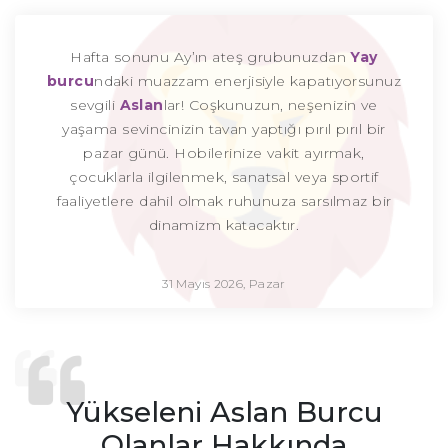
Hafta sonunu Ay’ın ateş grubunuzdan
Yay
burcu
ndaki muazzam enerjisiyle kapatıyorsunuz
sevgili
Aslan
lar! Coşkunuzun, neşenizin ve
yaşama sevincinizin tavan yaptığı pırıl pırıl bir
pazar günü. Hobilerinize vakit ayırmak,
çocuklarla ilgilenmek, sanatsal veya sportif
faaliyetlere dahil olmak ruhunuza sarsılmaz bir
dinamizm katacaktır.
31 Mayıs 2026, Pazar
Yükseleni Aslan Burcu
Olanlar Hakkında