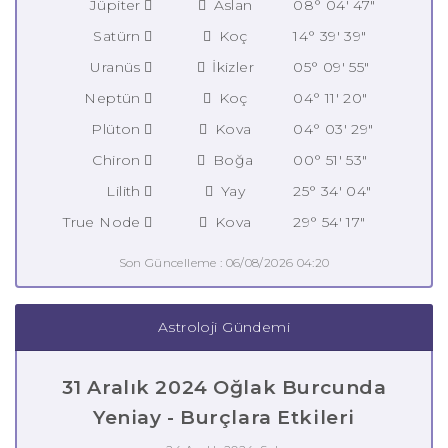
Jüpiter
Aslan
08° 04' 47"
Satürn
Koç
14° 39' 39"
Uranüs
İkizler
05° 09' 55"
Neptün
Koç
04° 11' 20"
Plüton
Kova
04° 03' 29"
Chiron
Boğa
00° 51' 53"
Lilith
Yay
25° 34' 04"
True Node
Kova
29° 54' 17"
Son Güncelleme : 06/08/2026 04:20
Astroloji Gündemi
31 Aralık 2024 Oğlak Burcunda
Yeniay - Burçlara Etkileri