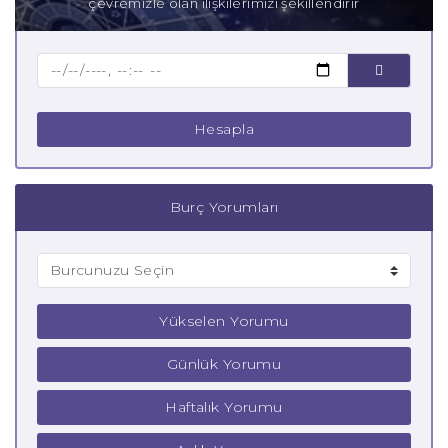
çevremizle olan ilişkilerimizi şekillendirir
Baba Aslan Burcu
Çocuk Aslan Burcu
Hesapla
Burç Yorumları
Yükselen Yorumu
Günlük Yorumu
Haftalık Yorumu