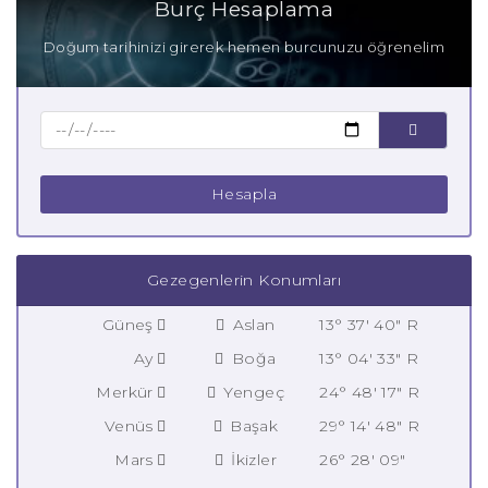
Burç Hesaplama
Doğum tarihinizi girerek hemen burcunuzu öğrenelim
Hesapla
Gezegenlerin Konumları
Güneş
Aslan
13° 37' 40" R
Ay
Boğa
13° 04' 33" R
Merkür
Yengeç
24° 48' 17" R
Venüs
Başak
29° 14' 48" R
Mars
İkizler
26° 28' 09"