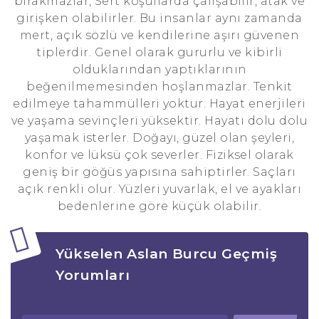
bırakmazlar, Sert koşullarda çalışabilir, atak ve
girişken olabilirler. Bu insanlar aynı zamanda
mert, açık sözlü ve kendilerine aşırı güvenen
tiplerdir. Genel olarak gururlu ve kibirli
olduklarından yaptıklarının
beğenilmemesinden hoşlanmazlar. Tenkit
edilmeye tahammülleri yoktur. Hayat enerjileri
ve yaşama sevinçleri yüksektir. Hayatı dolu dolu
yaşamak isterler. Doğayı, güzel olan şeyleri,
konfor ve lüksü çok severler. Fiziksel olarak
geniş bir göğüs yapısına sahiptirler. Saçları
açık renkli olur. Yüzleri yuvarlak, el ve ayakları
bedenlerine göre küçük olabilir.
Yükselen Aslan Burcu Geçmiş
Yorumları