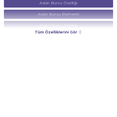
Aslan Burcu Özelliği
Aslan Burcu Elementi
Aslan Burcu Niteliği
Tüm Özelliklerini Gör
Aslan Burcu Yönetici Gezegeni
Aslan Burcu Rengi
Aslan Burcu Taşı
Aslan Burcu Günü
Aslan Burcu Erkeği
Aslan Burcu Kadını
Aslan Burcu Tarzı
Aslan Burcu Bedendeki Temsili