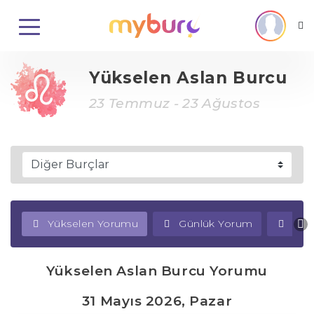
Yükselen Aslan Burcu
23 Temmuz - 23 Ağustos
Yükselen Yorumu
Günlük Yorum
Haf
Yükselen Aslan Burcu Yorumu
31 Mayıs 2026, Pazar