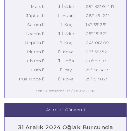
Mars
İkizler
28° 43' 04" R
Jüpiter
Aslan
08° 49' 22"
Satürn
Koç
14° 35' 35"
Uranüs
İkizler
05° 15' 32"
Neptün
Koç
04° 08' 09"
Plüton
Kova
03° 58' 52"
Chiron
Boğa
00° 51' 11"
Lilith
Yay
25° 56' 40"
True Node
Kova
29° 51' 02"
Son Güncelleme : 09/08/2026 13:10
Astroloji Gündemi
31 Aralık 2024 Oğlak Burcunda