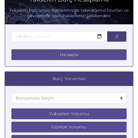
Anne Başak Burcu
Yükselen burcumuz ilişkilerimizde takındığımız tavırları ve
çevremizle olan ilişkilerimizi şekillendirir
Baba Başak Burcu
Çocuk Başak Burcu
Hesapla
Burç Yorumları
Yükselen Yorumu
Günlük Yorumu