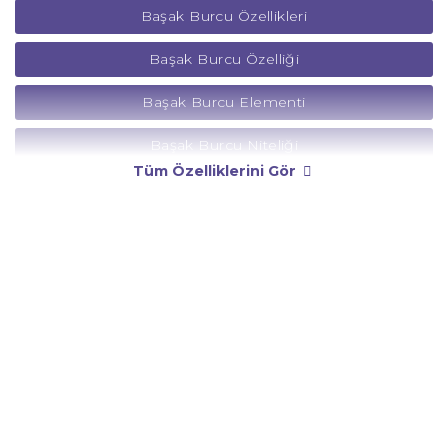
Başak Burcu Özellikleri
Başak Burcu Özelliği
Başak Burcu Elementi
Başak Burcu Niteliği
Tüm Özelliklerini Gör
Başak Burcu Yönetici Gezegeni
Başak Burcu Rengi
Başak Burcu Taşı
Başak Burcu Günü
Başak Burcu Erkeği
Başak Burcu Kadını
Başak Burcu Tarzı