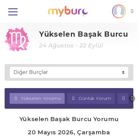
Yükselen Başak Burcu
24 Ağustos - 22 Eylül
Yükselen Yorumu
Günlük Yorum
Haf
Yükselen Başak Burcu Yorumu
20 Mayıs 2026, Çarşamba