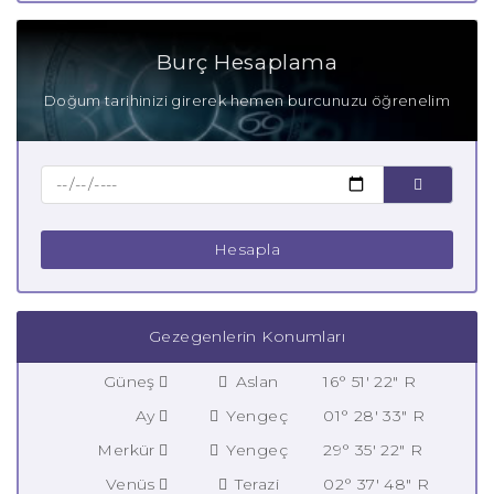
Burç Hesaplama
Doğum tarihinizi girerek hemen burcunuzu öğrenelim
Hesapla
Gezegenlerin Konumları
Güneş
Aslan
16° 51' 22" R
Ay
Yengeç
01° 28' 33" R
Merkür
Yengeç
29° 35' 22" R
Venüs
Terazi
02° 37' 48" R