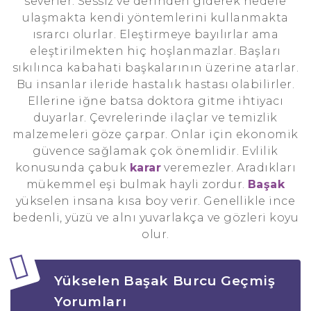
severler. Sessiz ve derinden giderek hedefe
ulaşmakta kendi yöntemlerini kullanmakta
ısrarcı olurlar. Eleştirmeye bayılırlar ama
eleştirilmekten hiç hoşlanmazlar. Başları
sıkılınca kabahati başkalarının üzerine atarlar.
Bu insanlar ileride hastalık hastası olabilirler.
Ellerine iğne batsa doktora gitme ihtiyacı
duyarlar. Çevrelerinde ilaçlar ve temizlik
malzemeleri göze çarpar. Onlar için ekonomik
güvence sağlamak çok önemlidir. Evlilik
konusunda çabuk
karar
veremezler. Aradıkları
mükemmel eşi bulmak hayli zordur.
Başak
yükselen insana kısa boy verir. Genellikle ince
bedenli, yüzü ve alnı yuvarlakça ve gözleri koyu
olur.
Yükselen Başak Burcu Geçmiş
Yorumları