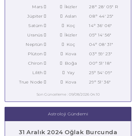
Mars
İkizler
28° 28' 05" R
Jüpiter
Aslan
08° 44' 25"
Satürn
Koç
14° 36' 06"
Uranüs
İkizler
05° 14' 56"
Neptün
Koç
04° 08' 31"
Plüton
Kova
03° 59' 23"
Chiron
Boğa
00° 51' 18"
Lilith
Yay
25° 54' 09"
True Node
Kova
29° 51' 36"
Son Güncelleme : 09/08/2026 04:10
Astroloji Gündemi
31 Aralık 2024 Oğlak Burcunda