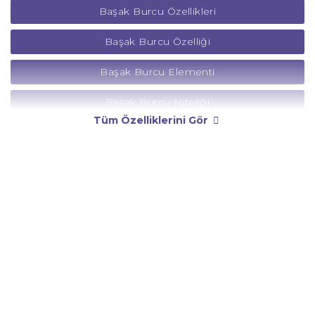
Başak Burcu Özellikleri
Başak Burcu Özelliği
Başak Burcu Elementi
Başak Burcu Niteliği
Tüm Özelliklerini Gör
Başak Burcu Yönetici Gezegeni
Başak Burcu Rengi
Başak Burcu Taşı
Başak Burcu Günü
Başak Burcu Erkeği
Başak Burcu Kadını
Başak Burcu Tarzı