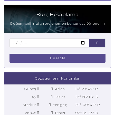
Burç Hesaplama
Doğum tarihinizi girerek hemen burcunuzu öğrenelim
Hesapla
Gezegenlerin Konumları
Güneş
Aslan
16° 29' 47" R
Ay
İkizler
25° 58' 18" R
Merkür
Yengeç
29° 00' 42" R
Venüs
Terazi
02° 15' 23" R