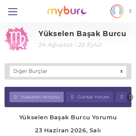
Yükselen Başak Burcu
24 Ağustos - 22 Eylül
Yükselen Yorumu
Günlük Yorum
Haf
Yükselen Başak Burcu Yorumu
23 Haziran 2026, Salı