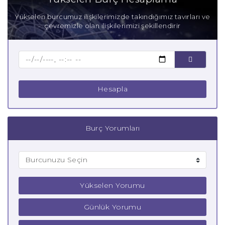
Anne Başak Burcu
Yükselen burcumuz ilişkilerimizde takındığımız tavırları ve
çevremizle olan ilişkilerimizi şekillendirir
Baba Başak Burcu
Çocuk Başak Burcu
Hesapla
Burç Yorumları
Yükselen Yorumu
Günlük Yorumu