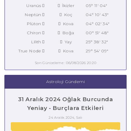
Uranüs
İkizler
05° 11' 04"
Neptün
Koç
04° 10' 43"
Plüton
Kova
04° 02' 34"
Chiron
Boğa
00° 51' 48"
Lilith
Yay
25° 38' 32"
True Node
Kova
29° 54' 09"
Son Güncelleme : 06/08/2026 20:20
Astroloji Gündemi
31 Aralık 2024 Oğlak Burcunda
Yeniay - Burçlara Etkileri
24 Aralık 2024, Salı