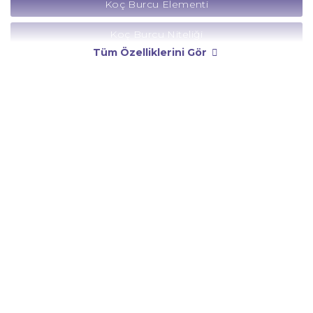
Koç Burcu Elementi
Koç Burcu Niteliği
Tüm Özelliklerini Gör
Koç Burcu Yönetici Gezegeni
Koç Burcu Rengi
Koç Burcu Taşı
Koç Burcu Günü
Koç Burcu Erkeği
Koç Burcu Kadını
Koç Burcu Tarzı
Koç Burcu Bedendeki Temsili
Koç Burcu Ünlüleri