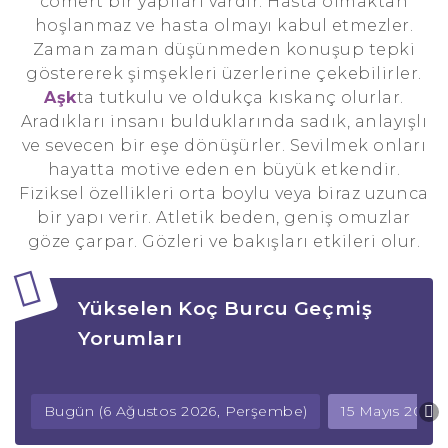
cömert bir yapıları vardır. Hasta olmaktan
hoşlanmaz ve hasta olmayı kabul etmezler.
Zaman zaman düşünmeden konuşup tepki
göstererek şimşekleri üzerlerine çekebilirler.
Aşk
ta tutkulu ve oldukça kıskanç olurlar.
Aradıkları insanı bulduklarında sadık, anlayışlı
ve sevecen bir eşe dönüşürler. Sevilmek onları
hayatta motive eden en büyük etkendir.
Fiziksel özellikleri orta boylu veya biraz uzunca
bir yapı verir. Atletik beden, geniş omuzlar
göze çarpar. Gözleri ve bakışları etkileri olur.
Yükselen Koç Burcu Geçmiş
Yorumları
Bugün (6 Ağustos 2026, Perşembe)
15 Mayıs 2026