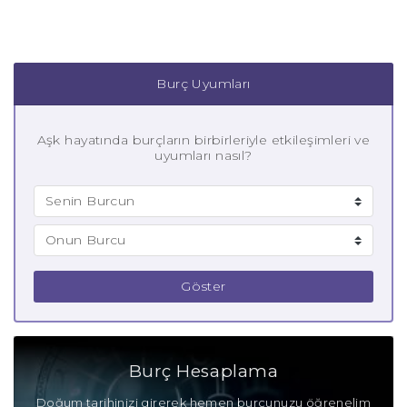
Burç Uyumları
Aşk hayatında burçların birbirleriyle etkileşimleri ve
uyumları nasıl?
Göster
Burç Hesaplama
Doğum tarihinizi girerek hemen burcunuzu öğrenelim