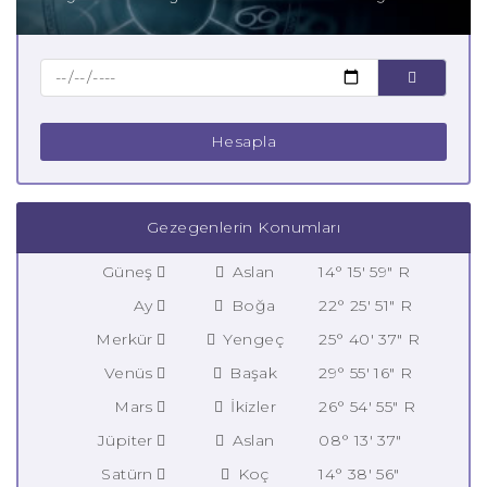
Hesapla
Gezegenlerin Konumları
Güneş
Aslan
14° 15' 59" R
Ay
Boğa
22° 25' 51" R
Merkür
Yengeç
25° 40' 37" R
Venüs
Başak
29° 55' 16" R
Mars
İkizler
26° 54' 55" R
Jüpiter
Aslan
08° 13' 37"
Satürn
Koç
14° 38' 56"