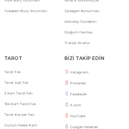
Yıllık Burç Yorumları
Aylara Göre Burçlar
Yükselen Burç Yorumları
Gezegen Konumları
Astroloji Gündemi
Doğum Haritası
Transit Analizi
TAROT
BİZİ TAKİP EDİN
Tarot Falı
Instagram
Tarot Aşk Falı
Pinterest
3 Kart Tarot Falı
Facebook
Tek Kart Tarot Falı
X.com
Tarot Kariyer Falı
YouTube
Günün Melek Kartı
Google Haberler