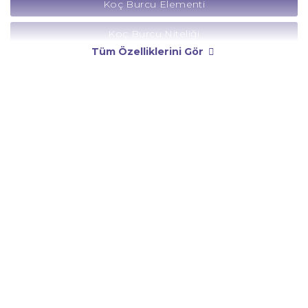
Koç Burcu Elementi
Koç Burcu Niteliği
Tüm Özelliklerini Gör
Koç Burcu Yönetici Gezegeni
Koç Burcu Rengi
Koç Burcu Taşı
Koç Burcu Günü
Koç Burcu Erkeği
Koç Burcu Kadını
Koç Burcu Tarzı
Koç Burcu Bedendeki Temsili
Koç Burcu Ünlüleri