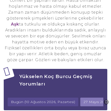
cömert bir yapıları vardır. Hasta olmaktan
hoşlanmaz ve hasta olmayı kabul etmezler.
Zaman zaman düşünmeden konuşup tepki
göstererek şimşekleri üzerlerine çekebilirler.
Aşk
ta tutkulu ve oldukça kıskanç olurlar.
Aradıkları insanı bulduklarında sadık, anlayışlı
ve sevecen bir eşe dönüşürler. Sevilmek onları
hayatta motive eden en büyük etkendir.
Fiziksel özellikleri orta boylu veya biraz uzunca
bir yapı verir. Atletik beden, geniş omuzlar
göze çarpar. Gözleri ve bakışları etkileri olur.
Yükselen Koç Burcu Geçmiş
Yorumları
Bugün (10 Ağustos 2026, Pazartesi)
27 Mayıs 2026