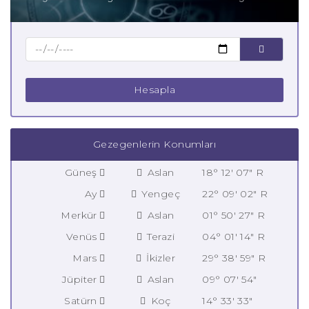
Hesapla
Gezegenlerin Konumları
Güneş
Aslan
18° 12' 07" R
Ay
Yengeç
22° 09' 02" R
Merkür
Aslan
01° 50' 27" R
Venüs
Terazi
04° 01' 14" R
Mars
İkizler
29° 38' 59" R
Jüpiter
Aslan
09° 07' 54"
Satürn
Koç
14° 33' 33"