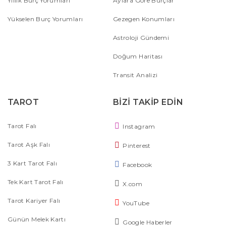
Yıllık Burç Yorumları
Aylara Göre Burçlar
Yükselen Burç Yorumları
Gezegen Konumları
Astroloji Gündemi
Doğum Haritası
Transit Analizi
TAROT
BİZİ TAKİP EDİN
Tarot Falı
Instagram
Tarot Aşk Falı
Pinterest
3 Kart Tarot Falı
Facebook
Tek Kart Tarot Falı
X.com
Tarot Kariyer Falı
YouTube
Günün Melek Kartı
Google Haberler