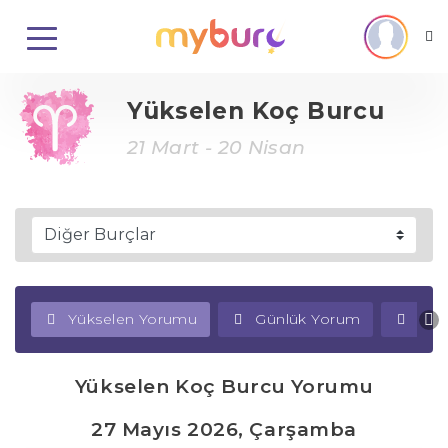
Yükselen Koç Burcu
21 Mart - 20 Nisan
Yükselen Yorumu
Günlük Yorum
Haf
Yükselen Koç Burcu Yorumu
27 Mayıs 2026, Çarşamba