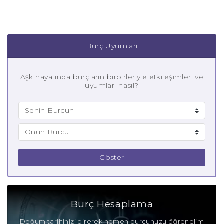
Burç Uyumları
Aşk hayatında burçların birbirleriyle etkileşimleri ve
uyumları nasıl?
Göster
Burç Hesaplama
Doğum tarihinizi girerek hemen burcunuzu öğrenelim