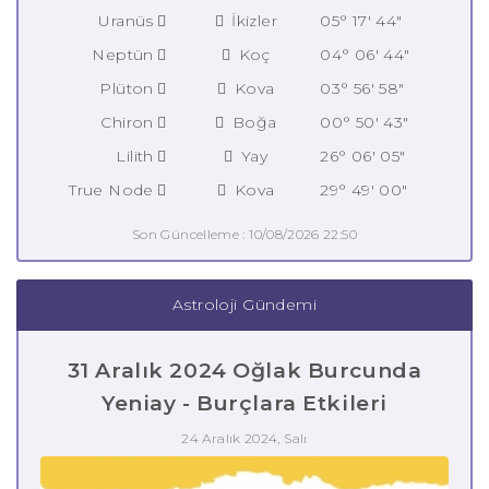
Uranüs
İkizler
05° 17' 44"
Neptün
Koç
04° 06' 44"
Plüton
Kova
03° 56' 58"
Chiron
Boğa
00° 50' 43"
Lilith
Yay
26° 06' 05"
True Node
Kova
29° 49' 00"
Son Güncelleme : 10/08/2026 22:50
Astroloji Gündemi
31 Aralık 2024 Oğlak Burcunda
Yeniay - Burçlara Etkileri
24 Aralık 2024, Salı