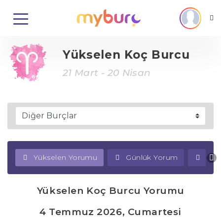
Yükselen Koç Burcu
21 Mart - 20 Nisan
Yükselen Yorumu
Günlük Yorum
Haf
Yükselen Koç Burcu Yorumu
4 Temmuz 2026, Cumartesi