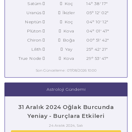
Satürn
Koç
14° 38' 17"
Uranüs
İkizler
05° 12' 02"
Neptün
Koç
04° 10' 12"
Plüton
Kova
04° 01' 47"
Chiron
Boğa
00° 51' 42"
Lilith
Yay
25° 42' 21"
True Node
Kova
29° 53' 47"
Son Güncelleme : 07/08/2026 10:00
Astroloji Gündemi
31 Aralık 2024 Oğlak Burcunda
Yeniay - Burçlara Etkileri
24 Aralık 2024, Salı