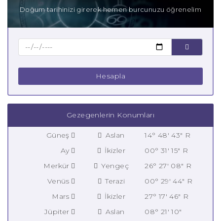
Doğum tarihinizi girerek hemen burcunuzu öğrenelim
Hesapla
Gezegenlerin Konumları
Güneş
Aslan
14° 48' 43" R
Ay
İkizler
00° 31' 15" R
Merkür
Yengeç
26° 27' 08" R
Venüs
Terazi
00° 29' 44" R
Mars
İkizler
27° 17' 46" R
Jüpiter
Aslan
08° 21' 10"