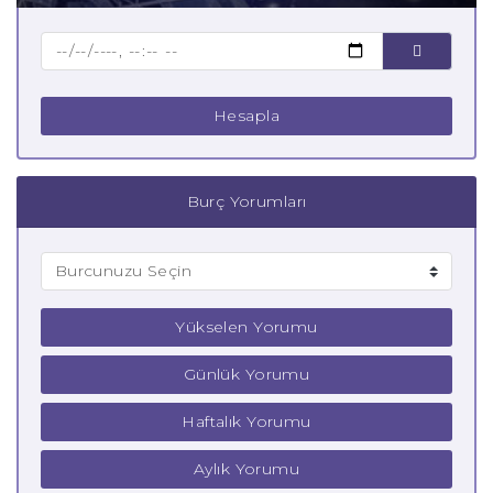
Çocuk Koç Burcu
Hesapla
Burç Yorumları
Yükselen Yorumu
Günlük Yorumu
Haftalık Yorumu
Aylık Yorumu