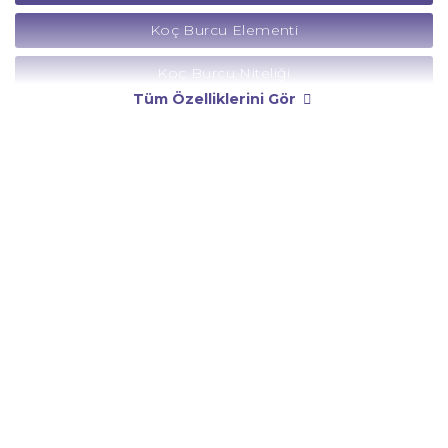
Koç Burcu Elementi
Koç Burcu Niteliği
Tüm Özelliklerini Gör
Koç Burcu Yönetici Gezegeni
Koç Burcu Rengi
Koç Burcu Taşı
Koç Burcu Günü
Koç Burcu Erkeği
Koç Burcu Kadını
Koç Burcu Tarzı
Koç Burcu Bedendeki Temsili