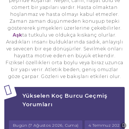
peşinde koşarlar. Neşeli, canlı, hayat dolu ve
cömert bir yapıları vardır. Hasta olmaktan
hoşlanmaz ve hasta olmayı kabul etmezler.
Zaman zaman düşünmeden konuşup tepki
göstererek şimşekleri üzerlerine çekebilirler.
Aşk
ta tutkulu ve oldukça kıskanç olurlar.
Aradıkları insanı bulduklarında sadık, anlayışlı
ve sevecen bir eşe dönüşürler. Sevilmek onları
hayatta motive eden en büyük etkendir.
Fiziksel özellikleri orta boylu veya biraz uzunca
bir yapı verir. Atletik beden, geniş omuzlar
göze çarpar. Gözleri ve bakışları etkileri olur.
Yükselen Koç Burcu Geçmiş
Yorumları
Bugün (7 Ağustos 2026, Cuma)
4 Temmuz 2026, C