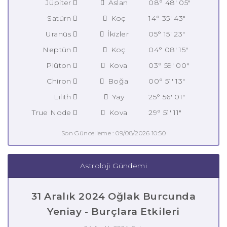
Jüpiter
Aslan
08° 48' 05"
Satürn
Koç
14° 35' 43"
Uranüs
İkizler
05° 15' 23"
Neptün
Koç
04° 08' 15"
Plüton
Kova
03° 59' 00"
Chiron
Boğa
00° 51' 13"
Lilith
Yay
25° 56' 01"
True Node
Kova
29° 51' 11"
Son Güncelleme : 09/08/2026 10:50
Astroloji Gündemi
31 Aralık 2024 Oğlak Burcunda
Yeniay - Burçlara Etkileri