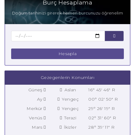
Burç Hesaplama
Doğum tarihinizi girerek hemen burcunuzu öğrenelim
Hesapla
Gezegenlerin Konumları
Güneş
Aslan
16° 45' 46" R
Ay
Yengeç
00° 02' 50" R
Merkür
Yengeç
29° 26' 19" R
Venüs
Terazi
02° 31' 60" R
Mars
İkizler
28° 39' 11" R