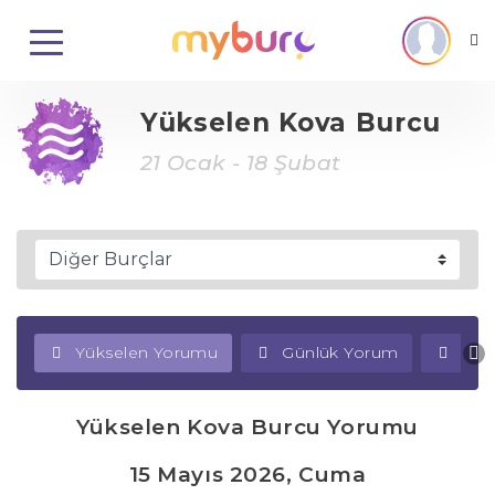
Yükselen Kova Burcu
21 Ocak - 18 Şubat
Yükselen Yorumu
Günlük Yorum
Haf
Yükselen Kova Burcu Yorumu
15 Mayıs 2026, Cuma