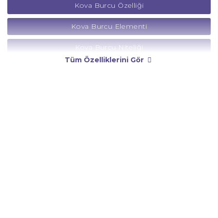
Kova Burcu Özelliği
Kova Burcu Elementi
Kova Burcu Niteliği
Tüm Özelliklerini Gör
Kova Burcu Yönetici Gezegeni
Kova Burcu Rengi
Kova Burcu Taşı
Kova Burcu Günü
Kova Burcu Erkeği
Kova Burcu Kadını
Kova Burcu Tarzı
Kova Burcu Bedendeki Temsili