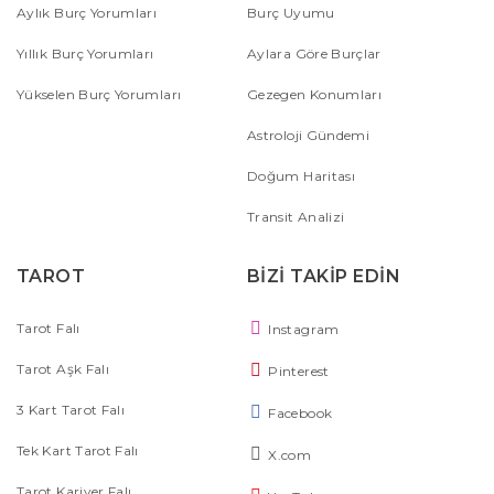
Aylık Burç Yorumları
Burç Uyumu
Yıllık Burç Yorumları
Aylara Göre Burçlar
Yükselen Burç Yorumları
Gezegen Konumları
Astroloji Gündemi
Doğum Haritası
Transit Analizi
TAROT
BİZİ TAKİP EDİN
Tarot Falı
Instagram
Tarot Aşk Falı
Pinterest
3 Kart Tarot Falı
Facebook
Tek Kart Tarot Falı
X.com
Tarot Kariyer Falı