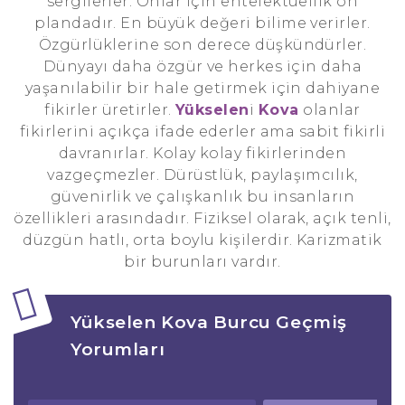
sergilerler. Onlar için entelektüellik ön
plandadır. En büyük değeri bilime verirler.
Özgürlüklerine son derece düşkündürler.
Dünyayı daha özgür ve herkes için daha
yaşanılabilir bir hale getirmek için dahiyane
fikirler üretirler.
Yükselen
i
Kova
olanlar
fikirlerini açıkça ifade ederler ama sabit fikirli
davranırlar. Kolay kolay fikirlerinden
vazgeçmezler. Dürüstlük, paylaşımcılık,
güvenirlik ve çalışkanlık bu insanların
özellikleri arasındadır. Fiziksel olarak, açık tenli,
düzgün hatlı, orta boylu kişilerdir. Karizmatik
bir burunları vardır.
Yükselen Kova Burcu Geçmiş
Yorumları