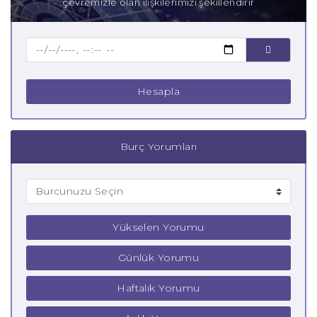
çevremizle olan ilişkilerimizi şekillendirir
Baba Kova Burcu
Çocuk Kova Burcu
Hesapla
Burç Yorumları
Yükselen Yorumu
Günlük Yorumu
Haftalık Yorumu