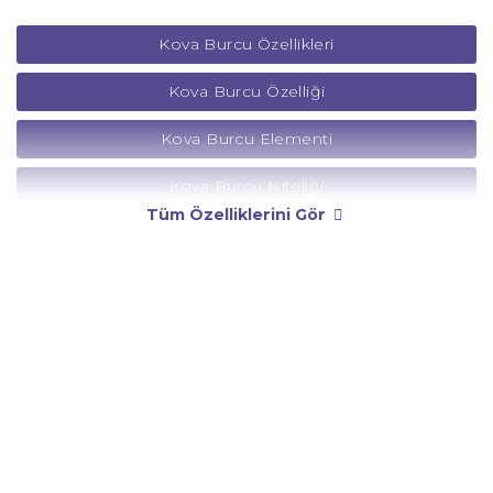
Kova Burcu Özellikleri
Kova Burcu Özelliği
Kova Burcu Elementi
Kova Burcu Niteliği
Tüm Özelliklerini Gör
Kova Burcu Yönetici Gezegeni
Kova Burcu Rengi
Kova Burcu Taşı
Kova Burcu Günü
Kova Burcu Erkeği
Kova Burcu Kadını