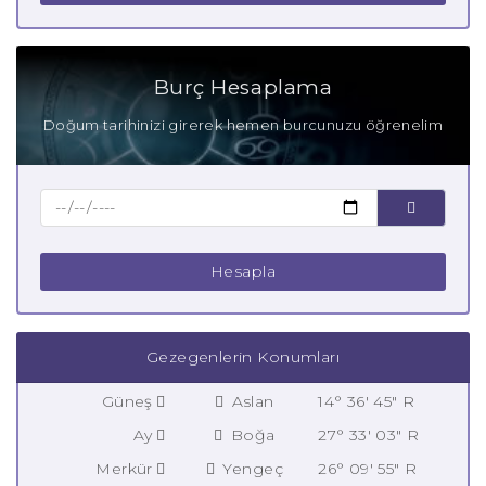
Burç Hesaplama
Doğum tarihinizi girerek hemen burcunuzu öğrenelim
Hesapla
Gezegenlerin Konumları
Güneş
Aslan
14° 36' 45" R
Ay
Boğa
27° 33' 03" R
Merkür
Yengeç
26° 09' 55" R