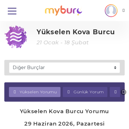
Yükselen Kova Burcu
21 Ocak - 18 Şubat
Yükselen Yorumu
Günlük Yorum
Haf
Yükselen Kova Burcu Yorumu
29 Haziran 2026, Pazartesi