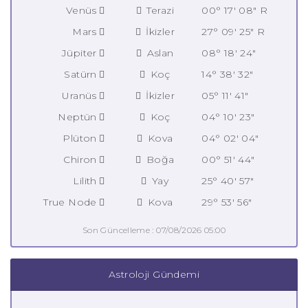
Venüs
Terazi
00° 17' 08" R
Mars
İkizler
27° 09' 25" R
Jüpiter
Aslan
08° 18' 24"
Satürn
Koç
14° 38' 32"
Uranüs
İkizler
05° 11' 41"
Neptün
Koç
04° 10' 23"
Plüton
Kova
04° 02' 04"
Chiron
Boğa
00° 51' 44"
Lilith
Yay
25° 40' 57"
True Node
Kova
29° 53' 56"
Son Güncelleme : 07/08/2026 05:00
Astroloji Gündemi