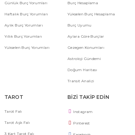
Günlük Burç Yorumları
Burç Hesaplama
Haftalık Burç Yorumları
Yükselen Burç Hesaplama
Aylık Burç Yorumları
Burç Uyumu
Yıllık Burç Yorumları
Aylara Göre Burçlar
Yükselen Burç Yorumları
Gezegen Konumları
Astroloji Gündemi
Doğum Haritası
Transit Analizi
TAROT
BİZİ TAKİP EDİN
Tarot Falı
Instagram
Tarot Aşk Falı
Pinterest
3 Kart Tarot Falı
Facebook