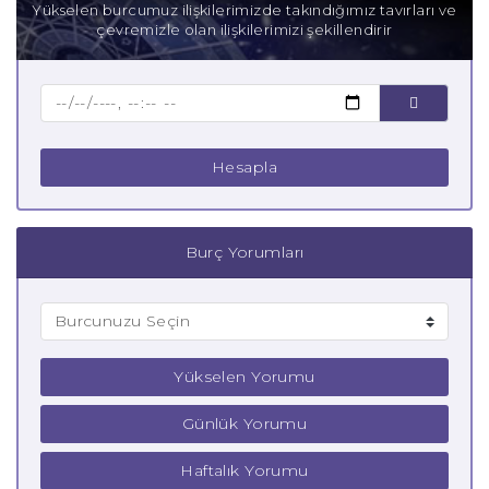
Yükselen burcumuz ilişkilerimizde takındığımız tavırları ve
çevremizle olan ilişkilerimizi şekillendirir
Baba Oğlak Burcu
Çocuk Oğlak Burcu
Hesapla
Burç Yorumları
Yükselen Yorumu
Günlük Yorumu
Haftalık Yorumu