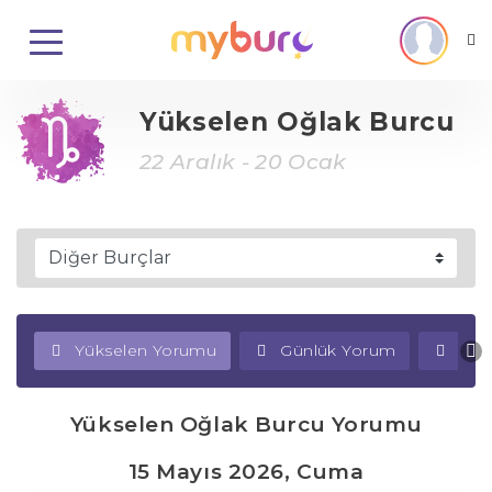
Yükselen Oğlak Burcu
22 Aralık - 20 Ocak
Yükselen Yorumu
Günlük Yorum
Haf
Yükselen Oğlak Burcu Yorumu
15 Mayıs 2026, Cuma