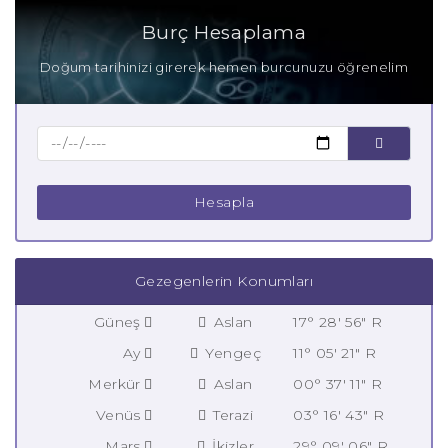
Burç Hesaplama
Doğum tarihinizi girerek hemen burcunuzu öğrenelim
Hesapla
Gezegenlerin Konumları
Güneş
Aslan
17° 28' 56" R
Ay
Yengeç
11° 05' 21" R
Merkür
Aslan
00° 37' 11" R
Venüs
Terazi
03° 16' 43" R
Mars
İkizler
29° 09' 06" R