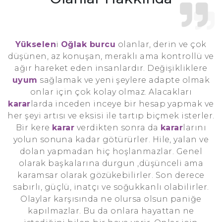
Yükselen
i
Oğlak burcu
olanlar, derin ve çok
düşünen, az konuşan, meraklı ama kontrollü ve
ağır hareket eden insanlardır. Değişikliklere
uyum
sağlamak ve yeni şeylere adapte olmak
onlar için çok kolay olmaz. Alacakları
karar
larda inceden inceye bir hesap yapmak ve
her şeyi artısı ve eksisi ile tartıp biçmek isterler.
Bir kere
karar
verdikten sonra da
karar
larını
yolun sonuna kadar götürürler. Hile, yalan ve
dolan yapmadan hiç hoşlanmazlar. Genel
olarak başkalarına durgun ,düşünceli ama
karamsar olarak gözükebilirler. Son derece
sabırlı, güçlü, inatçı ve soğukkanlı olabilirler.
Olaylar karşısında ne olursa olsun paniğe
kapılmazlar. Bu da onlara hayattan ne