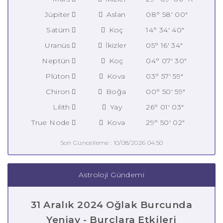
Jüpiter
Aslan
08° 58' 00"
Satürn
Koç
14° 34' 40"
Uranüs
İkizler
05° 16' 34"
Neptün
Koç
04° 07' 30"
Plüton
Kova
03° 57' 59"
Chiron
Boğa
00° 50' 59"
Lilith
Yay
26° 01' 03"
True Node
Kova
29° 50' 02"
Son Güncelleme : 10/08/2026 04:50
Astroloji Gündemi
31 Aralık 2024 Oğlak Burcunda
Yeniay - Burçlara Etkileri