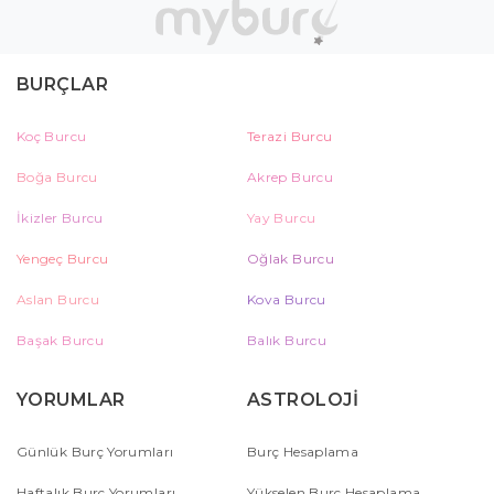
BURÇLAR
Koç Burcu
Terazi Burcu
Boğa Burcu
Akrep Burcu
İkizler Burcu
Yay Burcu
Yengeç Burcu
Oğlak Burcu
Aslan Burcu
Kova Burcu
Başak Burcu
Balık Burcu
YORUMLAR
ASTROLOJİ
Günlük Burç Yorumları
Burç Hesaplama
Haftalık Burç Yorumları
Yükselen Burç Hesaplama