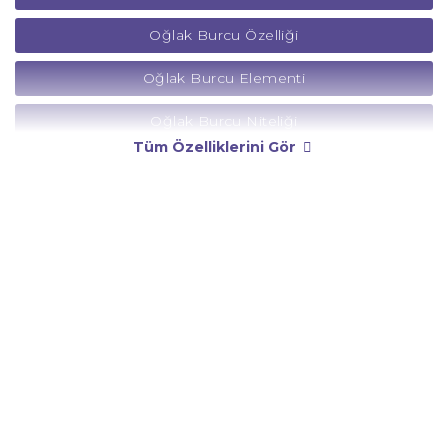
Oğlak Burcu Özelliği
Oğlak Burcu Elementi
Oğlak Burcu Niteliği
Tüm Özelliklerini Gör
Oğlak Burcu Yönetici Gezegeni
Oğlak Burcu Rengi
Oğlak Burcu Taşı
Oğlak Burcu Günü
Oğlak Burcu Erkeği
Oğlak Burcu Kadını
Oğlak Burcu Tarzı