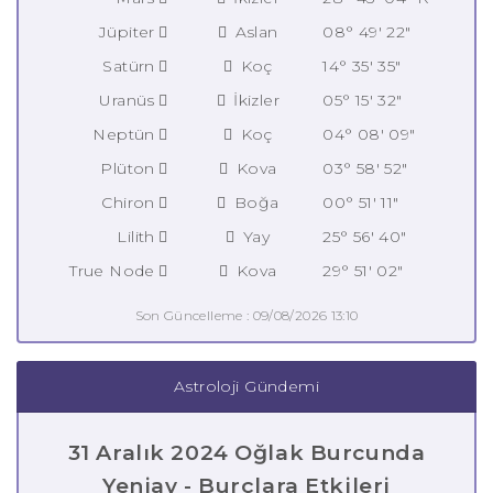
Jüpiter
Aslan
08° 49' 22"
Satürn
Koç
14° 35' 35"
Uranüs
İkizler
05° 15' 32"
Neptün
Koç
04° 08' 09"
Plüton
Kova
03° 58' 52"
Chiron
Boğa
00° 51' 11"
Lilith
Yay
25° 56' 40"
True Node
Kova
29° 51' 02"
Son Güncelleme : 09/08/2026 13:10
Astroloji Gündemi
31 Aralık 2024 Oğlak Burcunda
Yeniay - Burçlara Etkileri