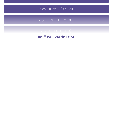
Yay Burcu Özelliği
Yay Burcu Elementi
Yay Burcu Niteliği
Tüm Özelliklerini Gör
Yay Burcu Yönetici Gezegeni
Yay Burcu Rengi
Yay Burcu Taşı
Yay Burcu Günü
Yay Burcu Erkeği
Yay Burcu Kadını
Yay Burcu Tarzı