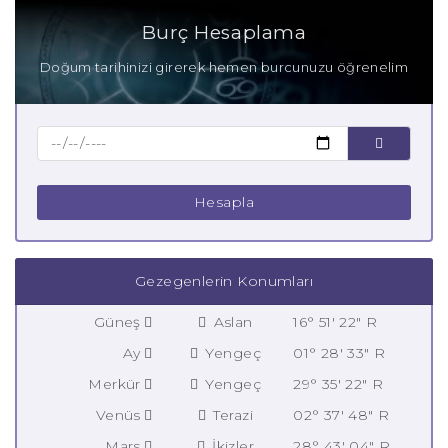
Burç Hesaplama
Doğum tarihinizi girerek hemen burcunuzu öğrenelim
Hesapla
Gezegenlerin Konumları
Güneş
Aslan
16° 51' 22" R
Ay
Yengeç
01° 28' 33" R
Merkür
Yengeç
29° 35' 22" R
Venüs
Terazi
02° 37' 48" R
Mars
İkizler
28° 43' 04" R