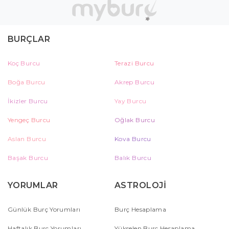
BURÇLAR
Koç Burcu
Terazi Burcu
Boğa Burcu
Akrep Burcu
İkizler Burcu
Yay Burcu
Yengeç Burcu
Oğlak Burcu
Aslan Burcu
Kova Burcu
Başak Burcu
Balık Burcu
YORUMLAR
ASTROLOJİ
Günlük Burç Yorumları
Burç Hesaplama
Haftalık Burç Yorumları
Yükselen Burç Hesaplama