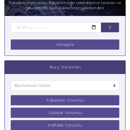
Yükselen burcumuz ilişkilerimizde takındığımız tavırları ve
çevremizle olan ilişkilerimizi şekillendirir
Baba Yay Burcu
Çocuk Yay Burcu
Hesapla
Burç Yorumları
Yükselen Yorumu
Günlük Yorumu
Haftalık Yorumu