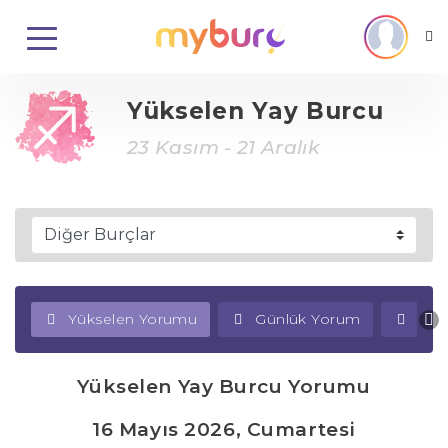
Yükselen Yay Burcu
23 Kasım - 21 Aralık
Yükselen Yorumu
Günlük Yorum
Haf
Yükselen Yay Burcu Yorumu
16 Mayıs 2026, Cumartesi