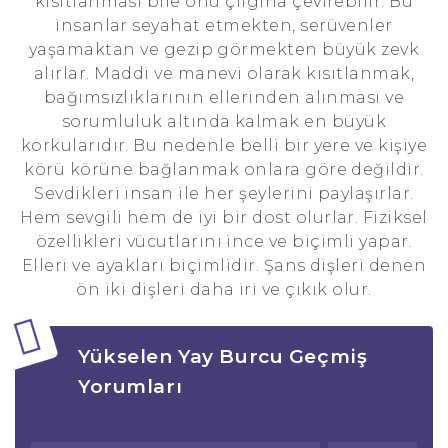
kısıtlanması bile onu çılgına çevirebilir. Bu
insanlar seyahat etmekten, serüvenler
yaşamaktan ve gezip görmekten büyük zevk
alırlar. Maddi ve manevi olarak kısıtlanmak,
bağımsızlıklarının ellerinden alınması ve
sorumluluk altında kalmak en büyük
korkularıdır. Bu nedenle belli bir yere ve kişiye
körü körüne bağlanmak onlara göre değildir.
Sevdikleri insan ile her şeylerini paylaşırlar.
Hem sevgili hem de iyi bir dost olurlar. Fiziksel
özellikleri vücutlarını ince ve biçimli yapar.
Elleri ve ayakları biçimlidir. Şans dişleri denen
ön iki dişleri daha iri ve çıkık olur.
Yükselen Yay Burcu Geçmiş
Yorumları