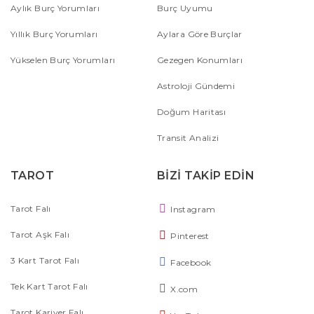
Aylık Burç Yorumları
Burç Uyumu
Yıllık Burç Yorumları
Aylara Göre Burçlar
Yükselen Burç Yorumları
Gezegen Konumları
Astroloji Gündemi
Doğum Haritası
Transit Analizi
TAROT
BİZİ TAKİP EDİN
Tarot Falı
Instagram
Tarot Aşk Falı
Pinterest
3 Kart Tarot Falı
Facebook
Tek Kart Tarot Falı
X.com
Tarot Kariyer Falı