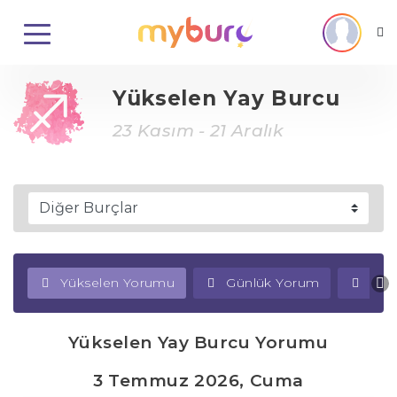
Yükselen Yay Burcu
23 Kasım - 21 Aralık
Yükselen Yorumu
Günlük Yorum
Haf
Yükselen Yay Burcu Yorumu
3 Temmuz 2026, Cuma