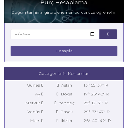
Burç Hesaplama
Doğum tarihinizi girerek hemen burcunuzu öğrenelim
Hesapla
Gezegenlerin Konumları
Güneş
Aslan
13° 55' 37" R
Ay
Boğa
17° 26' 42" R
Merkür
Yengeç
25° 12' 31" R
Venüs
Başak
29° 33' 47" R
Mars
İkizler
26° 40' 42" R