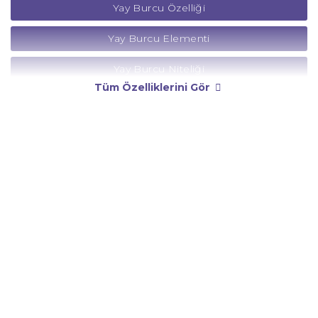
Yay Burcu Özelliği
Yay Burcu Elementi
Yay Burcu Niteliği
Tüm Özelliklerini Gör
Yay Burcu Yönetici Gezegeni
Yay Burcu Rengi
Yay Burcu Taşı
Yay Burcu Günü
Yay Burcu Erkeği
Yay Burcu Kadını
Yay Burcu Tarzı
Yay Burcu Bedendeki Temsili