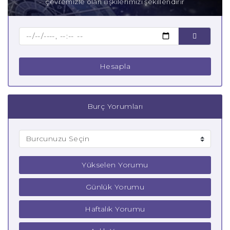
çevremizle olan ilişkilerimizi şekillendirir
Baba Yay Burcu
Çocuk Yay Burcu
Hesapla
Burç Yorumları
Yükselen Yorumu
Günlük Yorumu
Haftalık Yorumu