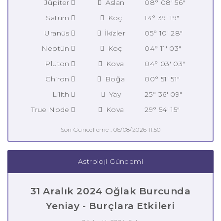
Jüpiter
Aslan
08° 08' 56"
Satürn
Koç
14° 39' 19"
Uranüs
İkizler
05° 10' 28"
Neptün
Koç
04° 11' 03"
Plüton
Kova
04° 03' 03"
Chiron
Boğa
00° 51' 51"
Lilith
Yay
25° 36' 09"
True Node
Kova
29° 54' 15"
Son Güncelleme : 06/08/2026 11:50
Astroloji Gündemi
31 Aralık 2024 Oğlak Burcunda
Yeniay - Burçlara Etkileri