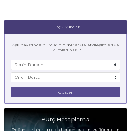
Burç Uyumları
Aşk hayatında burçların birbirleriyle etkileşimleri ve
uyumları nasıl?
Göster
Burç Hesaplama
Doğum tarihinizi girerek hemen burcunuzu öğrenelim