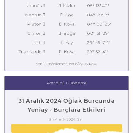
Uranüs
İkizler
05° 13' 42"
Neptün
Koç
04° 09' 15"
Plüton
Kova
04° 00' 25"
Chiron
Boğa
00° 51' 29"
Lilith
Yay
25° 49' 04"
True Node
Kova
29° 52' 41"
Son Güncelleme : 08/08/2026 10:00
Astroloji Gündemi
31 Aralık 2024 Oğlak Burcunda
Yeniay - Burçlara Etkileri
24 Aralık 2024, Salı