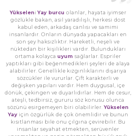
Yükselen
i
Yay burcu
olanlar, hayata iyimser
gözlükle bakan, asil yaradılışlı, herkesi dost
kabul eden, arkadaş canlısı ve samimi
insanlardır. Onların dünyada yapacakları en
son şey haksızlıktır. Hareketli, neşeli ve
nüktedan bir kişilikleri vardır. Bulundukları
ortama kolayca
uyum
sağlarlar. Espriler
yaptıkları gibi beğenmedikleri şeyleri de alaya
alabilirler. Genellikle kızgınlıklarını dışarıya
sözcükler ile vururlar. Çift karakterli ve
değişken yapıları vardır. Hem duygusal, içe
dönük, çekingen ve duyarlıdırlar. Hem de cesur,
ateşli, tedbirsiz, gururu söz konusu olunca
sözünü esirgemeyen biri olabilirler.
Yükselen
Yay
için özgürlük de çok önemlidir ve bunun
kısıtlanması bile onu çılgına çevirebilir. Bu
insanlar seyahat etmekten, serüvenler