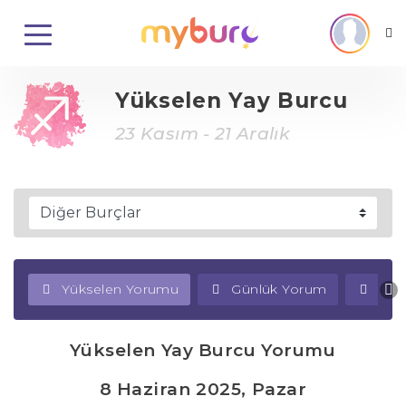
Yükselen Yay Burcu
23 Kasım - 21 Aralık
Yükselen Yorumu
Günlük Yorum
Haf
Yükselen Yay Burcu Yorumu
8 Haziran 2025, Pazar