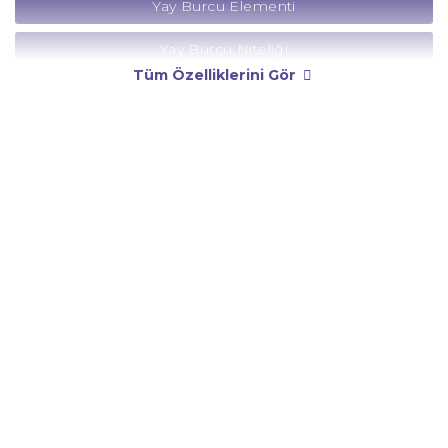
Yay Burcu Elementi
Yay Burcu Niteliği
Tüm Özelliklerini Gör
Yay Burcu Yönetici Gezegeni
Yay Burcu Rengi
Yay Burcu Taşı
Yay Burcu Günü
Yay Burcu Erkeği
Yay Burcu Kadını
Yay Burcu Tarzı
Yay Burcu Bedendeki Temsili
Yay Burcu Ünlüleri