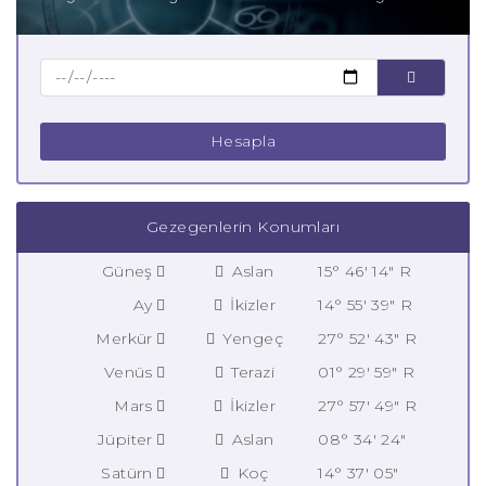
Hesapla
Gezegenlerin Konumları
Güneş
Aslan
15° 46' 14" R
Ay
İkizler
14° 55' 39" R
Merkür
Yengeç
27° 52' 43" R
Venüs
Terazi
01° 29' 59" R
Mars
İkizler
27° 57' 49" R
Jüpiter
Aslan
08° 34' 24"
Satürn
Koç
14° 37' 05"