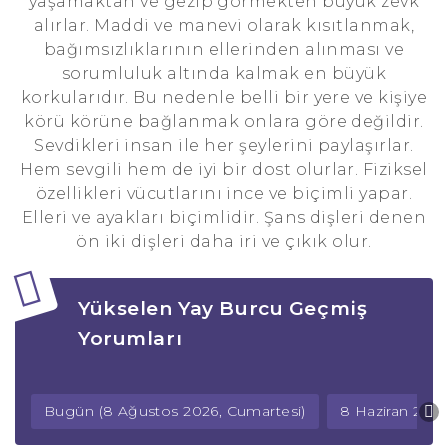
yaşamaktan ve gezip görmekten büyük zevk
alırlar. Maddi ve manevi olarak kısıtlanmak,
bağımsızlıklarının ellerinden alınması ve
sorumluluk altında kalmak en büyük
korkularıdır. Bu nedenle belli bir yere ve kişiye
körü körüne bağlanmak onlara göre değildir.
Sevdikleri insan ile her şeylerini paylaşırlar.
Hem sevgili hem de iyi bir dost olurlar. Fiziksel
özellikleri vücutlarını ince ve biçimli yapar.
Elleri ve ayakları biçimlidir. Şans dişleri denen
ön iki dişleri daha iri ve çıkık olur.
Yükselen Yay Burcu Geçmiş
Yorumları
Bugün (8 Ağustos 2026, Cumartesi)
8 Haziran 2025