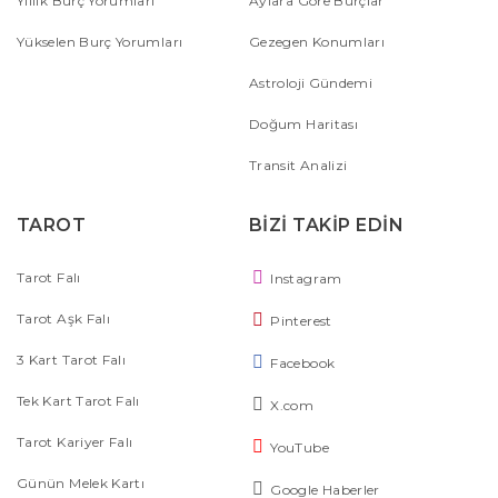
Yıllık Burç Yorumları
Aylara Göre Burçlar
Yükselen Burç Yorumları
Gezegen Konumları
Astroloji Gündemi
Doğum Haritası
Transit Analizi
TAROT
BİZİ TAKİP EDİN
Tarot Falı
Instagram
Tarot Aşk Falı
Pinterest
3 Kart Tarot Falı
Facebook
Tek Kart Tarot Falı
X.com
Tarot Kariyer Falı
YouTube
Günün Melek Kartı
Google Haberler