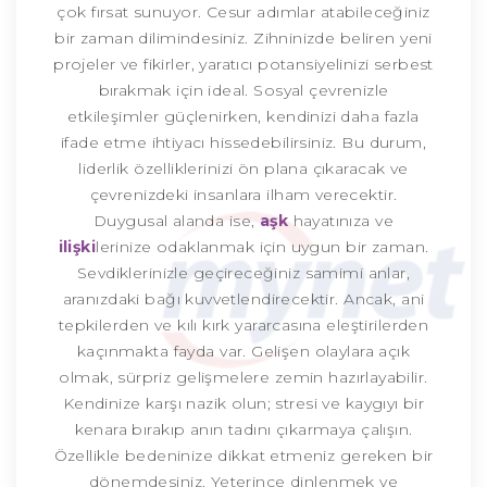
çok fırsat sunuyor. Cesur adımlar atabileceğiniz
bir zaman dilimindesiniz. Zihninizde beliren yeni
projeler ve fikirler, yaratıcı potansiyelinizi serbest
bırakmak için ideal. Sosyal çevrenizle
etkileşimler güçlenirken, kendinizi daha fazla
ifade etme ihtiyacı hissedebilirsiniz. Bu durum,
liderlik özelliklerinizi ön plana çıkaracak ve
çevrenizdeki insanlara ilham verecektir.
Duygusal alanda ise,
aşk
hayatınıza ve
ilişki
lerinize odaklanmak için uygun bir zaman.
Sevdiklerinizle geçireceğiniz samimi anlar,
aranızdaki bağı kuvvetlendirecektir. Ancak, ani
tepkilerden ve kılı kırk yararcasına eleştirilerden
kaçınmakta fayda var. Gelişen olaylara açık
olmak, sürpriz gelişmelere zemin hazırlayabilir.
Kendinize karşı nazik olun; stresi ve kaygıyı bir
kenara bırakıp anın tadını çıkarmaya çalışın.
Özellikle bedeninize dikkat etmeniz gereken bir
dönemdesiniz. Yeterince dinlenmek ve