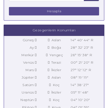
Hesapla
Gezegenlerin Konumları
Güneş
Aslan
14° 40' 44" R
Ay
Boğa
28° 32' 23" R
Merkür
Yengeç
26° 15' 38" R
Venüs
Terazi
00° 21' 20" R
Mars
İkizler
27° 12' 12" R
Jüpiter
Aslan
08° 19' 19"
Satürn
Koç
14° 38' 27"
Uranüs
İkizler
05° 11' 48"
Neptün
Koç
04° 10' 20"
Plüton
Kova
04° 01' 59"