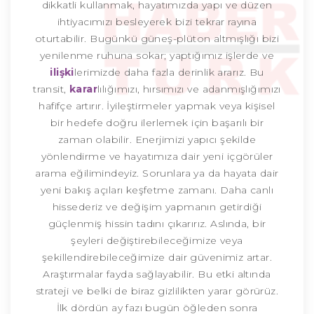
dikkatli kullanmak, hayatımızda yapı ve düzen
ihtiyacımızı besleyerek bizi tekrar rayına
oturtabilir. Bugünkü güneş-plüton altmışlığı bizi
yenilenme ruhuna sokar; yaptığımız işlerde ve
ilişki
lerimizde daha fazla derinlik ararız. Bu
transit,
karar
lılığımızı, hırsımızı ve adanmışlığımızı
hafifçe artırır. İyileştirmeler yapmak veya kişisel
bir hedefe doğru ilerlemek için başarılı bir
zaman olabilir. Enerjimizi yapıcı şekilde
yönlendirme ve hayatımıza dair yeni içgörüler
arama eğilimindeyiz. Sorunlara ya da hayata dair
yeni bakış açıları keşfetme zamanı. Daha canlı
hissederiz ve değişim yapmanın getirdiği
güçlenmiş hissin tadını çıkarırız. Aslında, bir
şeyleri değiştirebileceğimize veya
şekillendirebileceğimize dair güvenimiz artar.
Araştırmalar fayda sağlayabilir. Bu etki altında
strateji ve belki de biraz gizlilikten yarar görürüz.
İlk dördün ay fazı bugün öğleden sonra