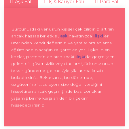
Aşk Falı
İş & Kariyer Falı
Para Falı
Burcunuzdaki venüs'ün kişisel çekiciliğinizi artıran
ancak hassas bir etkisi,
aşk
hayatınızda
ilişki
ler
üzerinden kendi değerinizi ve yaralarınızı anlama
eğiliminde olacağınıza işaret ediyor. İlişkisi olan
koçlar, partnerinizle aranızdaki
ilişki
de geçmişten
gelen bir güvensizlik veya incinmişlik konusunun
tekrar gündeme gelmesiyle şifalanma fırsatı
bulabilirsiniz. Bekarsanız, bu dönemde,
özgüveninizi tazeleyen, size değer verdiğini
hissettiren ancak geçmişinde bazı zorluklar
yaşamış birine karşı aniden bir çekim
hissedebilirsiniz.