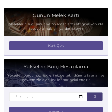
Koç Burcu Olumlu Yönleri
Günün Melek Kartı
Koç Burcu Olumsuz Yönleri
Meleklerinizi düşünün ve onlardan arzu ettiğiniz konuda
tavsiye almak için yardım isteyin
Koç Burcu Gizli Tutkuları
Koç Burcu Güçlü Yanları
Kart Çek
Koç Burcu Zayıf Yanları
Aşık Koç Burcu
Yükselen Burç Hesaplama
Anne Koç Burcu
Yükselen burcumuz ilişkilerimizde takındığımız tavırları ve
çevremizle olan ilişkilerimizi şekillendirir
Baba Koç Burcu
Çocuk Koç Burcu
Hesapla