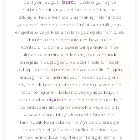
bekliyor. Bugün,
burc
unuzdaki güneş ve
satürn'ün bir araya gelmesinin ağırlaştırıcı
etkisiyle, hedeflerinize ulaşmak için daha fazla
çaba sarf etmeniz gerektiğini hissedebilir, bazı
engellerle veya kısıtlamalarla yüzleşebilirsiniz. Bu
durum, olgunlaşmanıza ve hayatınızın
kontrolünü daha disiplinli bir şekilde elinize
almanıza zemin hazırlarken, aynı zamanda
enerjinizin düştüğünü ve üzerinizde bir baskı
olduğunu hissetmenize de yol açabilir. Bugün,
atacağınız her adımın uzun vadeli sonuçlarını
düşünerek hareket etmeniz önem kazanabilir.
Otorite figürleri, babanız veya yaşça büyük
kişilerle olan
ilişki
leriniz gündeminize gelebilir
ve onlardan alacağınız destekle veya onlarla
yaşayacağınız bir yüzleşmeyle önemli bir
farkındalık kazanabilirsiniz. Ayrıca bu süreçte
geleceğinizi sağlam temeller üzerine inşa
etmek adına, bazı keyiflerden feragat etmeniz