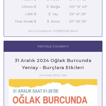
Chiron
Boğa
00° 51' 43"
Lilith
Yay
25° 41' 25"
True Node
Kova
29° 53' 53"
Son Güncelleme : 07/08/2026 06:40
Astroloji Gündemi
31 Aralık 2024 Oğlak Burcunda
Yeniay - Burçlara Etkileri
24 Aralık 2024, Salı