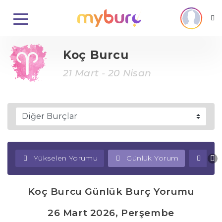
Koç Burcu
21 Mart - 20 Nisan
Yükselen Yorumu
Günlük Yorum
Haf
Koç Burcu Günlük Burç Yorumu
26 Mart 2026, Perşembe