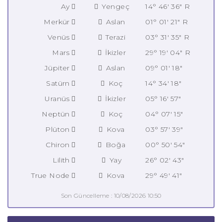
Ay
Yengeç
14° 46' 36" R
Merkür
Aslan
01° 01' 21" R
Venüs
Terazi
03° 31' 35" R
Mars
İkizler
29° 19' 04" R
Jüpiter
Aslan
09° 01' 18"
Satürn
Koç
14° 34' 18"
Uranüs
İkizler
05° 16' 57"
Neptün
Koç
04° 07' 15"
Plüton
Kova
03° 57' 39"
Chiron
Boğa
00° 50' 54"
Lilith
Yay
26° 02' 43"
True Node
Kova
29° 49' 41"
Son Güncelleme : 10/08/2026 10:50