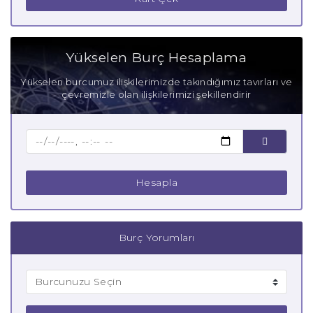
Koç Burcu Zayıf Yanları
Aşık Koç Burcu
Yükselen Burç Hesaplama
Anne Koç Burcu
Yükselen burcumuz ilişkilerimizde takındığımız tavırları ve
çevremizle olan ilişkilerimizi şekillendirir
Baba Koç Burcu
Çocuk Koç Burcu
Hesapla
Burç Yorumları