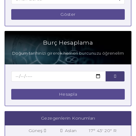
Göster
Burç Hesaplama
Doğum tarihinizi girerek hemen burcunuzu öğrenelim
Hesapla
Gezegenlerin Konumları
Güneş
Aslan
17° 43' 20" R