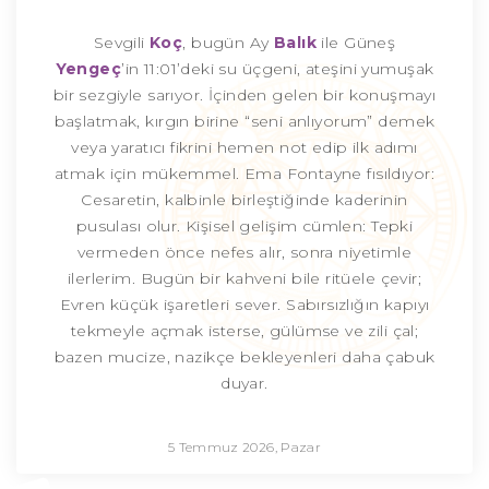
Sevgili
Koç
, bugün Ay
Balık
ile Güneş
Yengeç
’in 11:01’deki su üçgeni, ateşini yumuşak
bir sezgiyle sarıyor. İçinden gelen bir konuşmayı
başlatmak, kırgın birine “seni anlıyorum” demek
veya yaratıcı fikrini hemen not edip ilk adımı
atmak için mükemmel. Ema Fontayne fısıldıyor:
Cesaretin, kalbinle birleştiğinde kaderinin
pusulası olur. Kişisel gelişim cümlen: Tepki
vermeden önce nefes alır, sonra niyetimle
ilerlerim. Bugün bir kahveni bile ritüele çevir;
Evren küçük işaretleri sever. Sabırsızlığın kapıyı
tekmeyle açmak isterse, gülümse ve zili çal;
bazen mucize, nazikçe bekleyenleri daha çabuk
duyar.
5 Temmuz 2026, Pazar