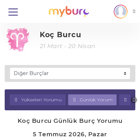
Koç Burcu
21 Mart - 20 Nisan
Yükselen Yorumu
Günlük Yorum
Haf
Koç Burcu Günlük Burç Yorumu
5 Temmuz 2026, Pazar