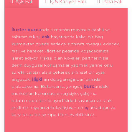
Aşk Falı
İş & Kariyer Falı
Para Falı
İkizler burcu
ndaki mars'ın maymun iştahlı ve
sabırsız etkisi,
aşk
hayatınızda kalıcı bir bağ
kurmaktan ziyade sadece zihninizi meşgul edecek
hızlı ve hareketli flörtler peşinde koşacağınıza
işaret ediyor. İlişkisi olan kovalar, partnerinizle
derin duygusal konuşmalar yapmak yerine onu
sürekli tartışmalara çekerek zihinsel bir uyarı
arayacak,
ilişki
nin durağanlığından anında
sıkılacaksınız. Bekarsanız, yengeç
burc
undaki
merkür'ün korumacı enerjisiyle, çalışma
ortamınızda sizinle aynı fikirleri savunan ve ufak
jestlerle hayatınızı kolaylaştıran bir
iş
arkadaşınıza
karşı sıcak bir sempati besleyebilirsiniz.