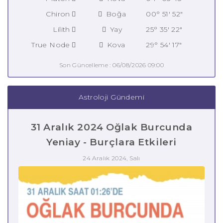
Chiron
Boğa
00° 51' 52"
Lilith
Yay
25° 35' 22"
True Node
Kova
29° 54' 17"
Son Güncelleme : 06/08/2026 09:00
Astroloji Gündemi
31 Aralık 2024 Oğlak Burcunda
Yeniay - Burçlara Etkileri
24 Aralık 2024, Salı