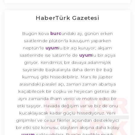
HaberTürk Gazetesi
Bugün kova
burc
undaki ay, günün erken
saatlerinde plüton'la kavuşum yaparken
neptün'le
uyum
lu bir açı kuruyor; akşam
saatlerinde ise satürn'le de
uyum
lu bir açıya
giriyor. Kendimizi, bir davaya adanmışlık
sayesinde başkalarıyla daha derin bir bağ
kurmuş gibi hissedebiliriz. Mars ile jüpiter
arasındaki paralel açı, zaman zaman abartıya
kaçabilecek bir coşku ve heyecan getirse de
aynı zamanda ilham verici ve motive edici bir
etki taşıyor. Havada değişim var ve biz de onu
kucaklayacak kadar güçlü hissediyoruz. Yeni
girişimler ve cesur fikirler açısından destekleyici
bir etki söz konusu; olayların akışına daha kolay
uyum
sağlayabiliriz. Bugün özellikle pratik