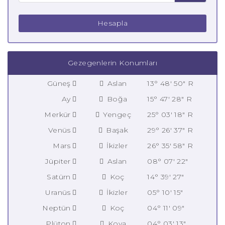
Hesapla
Gezegenlerin Konumları
Güneş
Aslan
13° 48' 50" R
Ay
Boğa
15° 47' 28" R
Merkür
Yengeç
25° 03' 18" R
Venüs
Başak
29° 26' 37" R
Mars
İkizler
26° 35' 58" R
Jüpiter
Aslan
08° 07' 22"
Satürn
Koç
14° 39' 27"
Uranüs
İkizler
05° 10' 15"
Neptün
Koç
04° 11' 09"
Plüton
Kova
04° 03' 13"