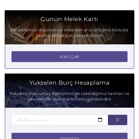
Kova Burcu Olumlu Yönleri
Günün Melek Kartı
Kova Burcu Olumsuz Yönleri
Meleklerinizi düşünün ve onlardan arzu ettiğiniz konuda
tavsiye almak için yardım isteyin
Kova Burcu Gizli Tutkuları
Kova Burcu Güçlü Yanları
Kart Çek
Kova Burcu Zayıf Yanları
Aşık Kova Burcu
Yükselen Burç Hesaplama
Anne Kova Burcu
Yükselen burcumuz ilişkilerimizde takındığımız tavırları ve
çevremizle olan ilişkilerimizi şekillendirir
Baba Kova Burcu
Çocuk Kova Burcu
Hesapla