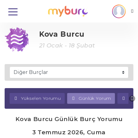
Kova Burcu
21 Ocak - 18 Şubat
Yükselen Yorumu
Günlük Yorum
Haf
Kova Burcu Günlük Burç Yorumu
3 Temmuz 2026, Cuma