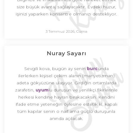
size büyük avantaj sağlayacaktır. Evdeki huzur,
işinizi yaparken konsantre olmanızı destekliyor.
3 Temmuz 2026, Cuma
Nuray Sayarı
Sevgili kova, bugün ay senin
burc
unda
ilerlerken kişisel çekim alanın (manyetizman)
adeta gökyüzüne ulaşıyor. Girdiğin ortamlarda
zarafetin,
uyum
lu duruşun ve yenilikçi fikirlerinle
herkesi kendine hayran bırakacaksın. Kendini
ifade etme yeteneğin öylesine estetik ki, kapalı
tüm kapılar senin o naif ama güçlü duruşunla
anında açılacak.