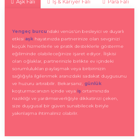
Aşk Falı
İş & Kariyer Falı
Para Falı
Yengeç burcu
ndaki venüs'ün besleyici ve duyarlı
etkisi
aşk
hayatınızda partnerinize olan sevginizi
küçük hizmetlerle ve pratik desteklerle gösterme
eğiliminde olabileceğinize işaret ediyor. İlişkisi
olan oğlaklar, partnerinizle birlikte ev içindeki
sorumlulukları paylaşmak veya birbirinizin
sağlığıyla ilgilenmek aranızdaki sadakat duygusunu
ve huzuru artırabilir. Bekarsanız,
günlük
koşturmacanızın içinde veya
iş
ortamınızda
nazikliği ve yardımseverliğiyle dikkatinizi çeken,
size duygusal bir güven sunabilecek biriyle
yakınlaşma ihtimaliniz olabilir.