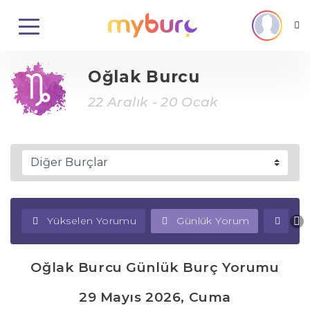
Oğlak Burcu
22 Aralık - 20 Ocak
Yükselen Yorumu
Günlük Yorum
Haf
Oğlak Burcu Günlük Burç Yorumu
29 Mayıs 2026, Cuma