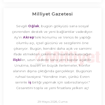
Milliyet Gazetesi
Sevgili
Oğlak
, bugün gökyüzü sana sosyal
çevrenden destek ve yeni bağlantılar vadediyor.
Ay’ın
Akrep
’teki konumu ve Venüs ile yaptığı
olumlu açı, içsel gücünü ve sezgilerini öne
çıkarıyor. Bugün, kendini daha açık ve samimi
ifade etmekten çekinme. İnsanlarla kuracağın
ilişki
ler, uzun vadede sana yeni kapılar açabilir.
Unutma, bazen en büyük ilerlemeler, konfor
alanının dışına çıktığında gerçekleşir. Bugünün
ruhsal tavsiyesi: "Kendine inan, çünkü Evren
seninle
iş
birliği yapmak için sabırsızlanıyor."
Cesaretini topla ve yeni fırsatlara yelken aç!
29 Mayıs 2026, Cuma