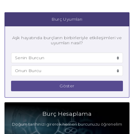
Burç Uyumları
Aşk hayatında burçların birbirleriyle etkileşimleri ve
uyumları nasıl?
Göster
Burç Hesaplama
Doğum tarihinizi girerek hemen burcunuzu öğrenelim