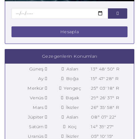
Hesapla
Gezegenlerin Konumları
Güneş
Aslan
13° 48' 50" R
Ay
Boğa
15° 47' 28" R
Merkür
Yengeç
25° 03' 18" R
Venüs
Başak
29° 26' 37" R
Mars
İkizler
26° 35' 58" R
Jüpiter
Aslan
08° 07' 22"
Satürn
Koç
14° 39' 27"
Uranüs
İkizler
05° 10' 15"