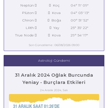
Neptün
Koç
04° 11' 09"
Plüton
Kova
04° 03' 13"
Chiron
Boğa
00° 51' 52"
Lilith
Yay
25° 35' 22"
True Node
Kova
29° 54' 17"
Son Güncelleme : 06/08/2026 09:00
Astroloji Gündemi
31 Aralık 2024 Oğlak Burcunda
Yeniay - Burçlara Etkileri
24 Aralık 2024, Salı