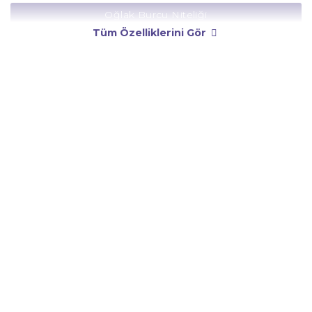
Oğlak Burcu Niteliği
Tüm Özelliklerini Gör
Oğlak Burcu Yönetici Gezegeni
Oğlak Burcu Rengi
Oğlak Burcu Taşı
Oğlak Burcu Günü
Oğlak Burcu Erkeği
Oğlak Burcu Kadını
Oğlak Burcu Tarzı
Oğlak Burcu Bedendeki Temsili
Oğlak Burcu Ünlüleri