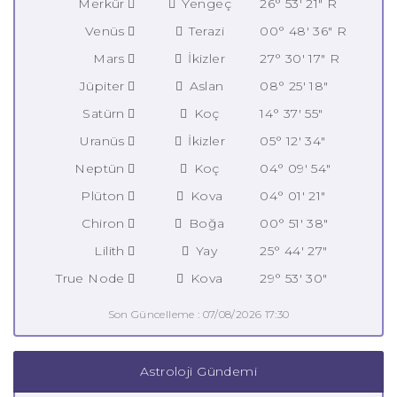
Merkür
Yengeç
26° 53' 21" R
Venüs
Terazi
00° 48' 36" R
Mars
İkizler
27° 30' 17" R
Jüpiter
Aslan
08° 25' 18"
Satürn
Koç
14° 37' 55"
Uranüs
İkizler
05° 12' 34"
Neptün
Koç
04° 09' 54"
Plüton
Kova
04° 01' 21"
Chiron
Boğa
00° 51' 38"
Lilith
Yay
25° 44' 27"
True Node
Kova
29° 53' 30"
Son Güncelleme : 07/08/2026 17:30
Astroloji Gündemi