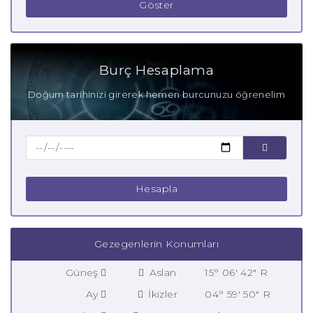
Göster
Burç Hesaplama
Doğum tarihinizi girerek hemen burcunuzu öğrenelim
Hesapla
Gezegenlerin Konumları
Güneş
Aslan
15° 06' 42" R
Ay
İkizler
04° 59' 50" R