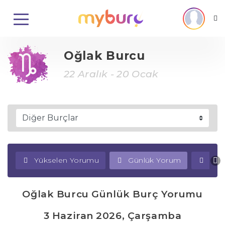
Oğlak Burcu
22 Aralık - 20 Ocak
Yükselen Yorumu
Günlük Yorum
Haf
Oğlak Burcu Günlük Burç Yorumu
3 Haziran 2026, Çarşamba