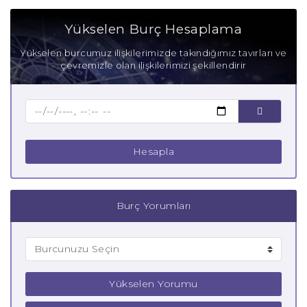
Aşık Oğlak Burcu
Yükselen Burç Hesaplama
Anne Oğlak Burcu
Yükselen burcumuz ilişkilerimizde takındığımız tavırları ve
çevremizle olan ilişkilerimizi şekillendirir
Baba Oğlak Burcu
Çocuk Oğlak Burcu
Hesapla
Burç Yorumları
Yükselen Yorumu