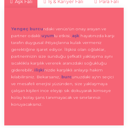
Aşk Falı
İş & Kariyer Falı
Para Falı
Yengeç burcu
ndaki venüs'ün onay arayan ve
partner odaklı
uyum
lu etkisi,
aşk
hayatınızda karşı
tarafın duygusal ihtiyaçlarına kulak vermeniz
gerektiğine işaret ediyor. İlişkisi olan oğlaklar,
partnerinizin size sunduğu şefkatli yaklaşıma aynı
sıcaklıkla karşılık vererek aranızdaki soğukluğu
giderebilir,
ilişki
nizde karşılıklı anlayışı hakim
kılabilirsiniz. Bekarsanız,
burc
unuzdaki ay'ın seçici
ve mesafeli enerjisi yüzünden, size yaklaşmaya
çalışan kişileri ince eleyip sık dokuyarak kimseye
kolay kolay şans tanımayacak ve sınırlarınızı
koruyacaksınız.