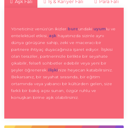
Aşk Falı
İş & Kariyer Falı
Para Falı
Yöneticiniz venüs'ün ikizler
burc
undaki
uyum
lu ve
entelektüel etkisi,
aşk
hayatınızda sizinle aynı
dünya görüşüne sahip, zeki ve maceracı bir
partnere ihtiyaç duyacağınıza işaret ediyor. İlişkisi
olan teraziler, partnerinizle birlikte bir seyahate
çıkabilir, felsefi sohbetler edebilir veya yeni bir
şeyler öğrenerek
ilişki
nize heyecan katabilirsiniz.
Bekarsanız, bir seyahat sırasında, bir eğitim
ortamında veya yabancı bir kültürden gelen, size
farklı bir bakış açısı sunan, özgür ruhlu ve
konuşkan birine aşık olabilirsiniz.