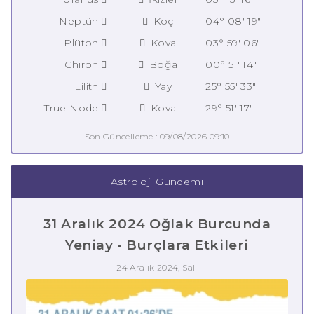
Neptün
Koç
04° 08' 19"
Plüton
Kova
03° 59' 06"
Chiron
Boğa
00° 51' 14"
Lilith
Yay
25° 55' 33"
True Node
Kova
29° 51' 17"
Son Güncelleme : 09/08/2026 09:10
Astroloji Gündemi
31 Aralık 2024 Oğlak Burcunda
Yeniay - Burçlara Etkileri
24 Aralık 2024, Salı