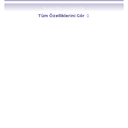
Terazi Burcu Niteliği
Tüm Özelliklerini Gör
Terazi Burcu Yönetici Gezegeni
Terazi Burcu Rengi
Terazi Burcu Taşı
Terazi Burcu Günü
Terazi Burcu Erkeği
Terazi Burcu Kadını
Terazi Burcu Tarzı
Terazi Burcu Bedendeki Temsili
Terazi Burcu Ünlüleri