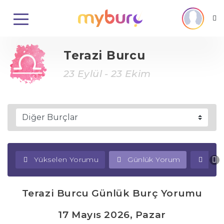
Terazi Burcu
23 Eylül - 23 Ekim
Yükselen Yorumu
Günlük Yorum
Haf
Terazi Burcu Günlük Burç Yorumu
17 Mayıs 2026, Pazar