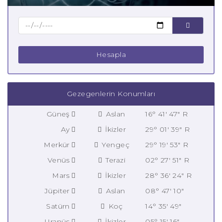
Hesapla
Gezegenlerin Konumları
Güneş
Aslan
16° 41' 47" R
Ay
İkizler
29° 01' 39" R
Merkür
Yengeç
29° 19' 53" R
Venüs
Terazi
02° 27' 51" R
Mars
İkizler
28° 36' 24" R
Jüpiter
Aslan
08° 47' 10"
Satürn
Koç
14° 35' 49"
Uranüs
İkizler
05° 15' 16"