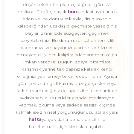
düşüncelerin ön plana çıktığı bir gün sizi
bekliyor. Bugün, başak
burc
undaki ay'ın analiz
eden ve içe dönük etkisiyle, dış dünyanın
kalabalığından uzaklaşıp geçmişte yaşadığınız
olayları zihninizde süzgeçten geçirmek
isteyebilirsiniz. Bu durum, ruhsal bir temizlik
yapmanıza ve hayatınızda artık size hizmet
etmeyen düşünce kalıplarından arınmanıza da
imkan verebilir. Bugün, sosyal ortamlara
karışmak yerine tek başınıza kalarak kendi
enerjinizi yenilemeyi tercih edebilirsiniz. Ayrıca
gün içerisinde gizli kalmış bazı gerçekler veya
farkına varmadığınız detaylar zihninizde aniden
aydınlanabilir. Bu etkiler altında, meditasyon
yapmak, okuma veya sadece sessizlik içinde
kalmak ise zihinsel yorgunluğunuzu atarak yeni
hafta
ya çok daha berrak bir zihinle
hazırlanmanız için size alan açabilir.