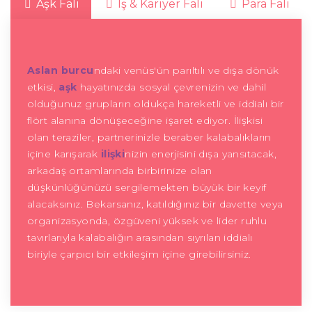
Aşk Falı
İş & Kariyer Falı
Para Falı
Aslan burcu
ndaki venüs'ün parıltılı ve dışa dönük
etkisi,
aşk
hayatınızda sosyal çevrenizin ve dahil
olduğunuz grupların oldukça hareketli ve iddialı bir
flört alanına dönüşeceğine işaret ediyor. İlişkisi
olan teraziler, partnerinizle beraber kalabalıkların
içine karışarak
ilişki
nizin enerjisini dışa yansıtacak,
arkadaş ortamlarında birbirinize olan
düşkünlüğünüzü sergilemekten büyük bir keyif
alacaksınız. Bekarsanız, katıldığınız bir davette veya
organizasyonda, özgüveni yüksek ve lider ruhlu
tavırlarıyla kalabalığın arasından sıyrılan iddialı
biriyle çarpıcı bir etkileşim içine girebilirsiniz.