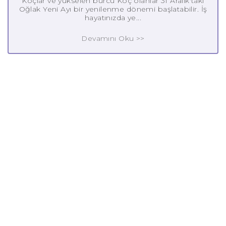
Koçlar ve yükselen burcu Koç olanlar 31 Aralık'taki
Oğlak Yeni Ayı bir yenilenme dönemi başlatabilir. İş
hayatınızda ye...
Devamını Oku >>