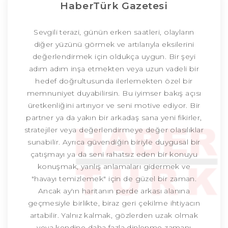
HaberTürk Gazetesi
Sevgili terazi, günün erken saatleri, olayların
diğer yüzünü görmek ve artılarıyla eksilerini
değerlendirmek için oldukça uygun. Bir şeyi
adım adım inşa etmekten veya uzun vadeli bir
hedef doğrultusunda ilerlemekten özel bir
memnuniyet duyabilirsin. Bu iyimser bakış açısı
üretkenliğini artırıyor ve seni motive ediyor. Bir
partner ya da yakın bir arkadaş sana yeni fikirler,
stratejiler veya değerlendirmeye değer olasılıklar
sunabilir. Ayrıca güvendiğin biriyle duygusal bir
çatışmayı ya da seni rahatsız eden bir konuyu
konuşmak, yanlış anlamaları gidermek ve
"havayı temizlemek" için de güzel bir zaman.
Ancak ay'ın haritanın perde arkası alanına
geçmesiyle birlikte, biraz geri çekilme ihtiyacın
artabilir. Yalnız kalmak, gözlerden uzak olmak
veya kendine daha fazla dinlenme zamanı