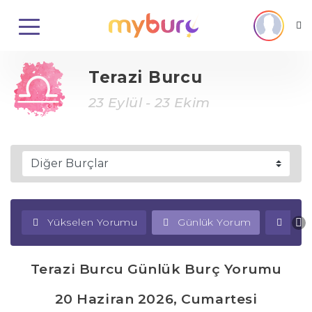
Terazi Burcu
23 Eylül - 23 Ekim
Yükselen Yorumu
Günlük Yorum
Haf
Terazi Burcu Günlük Burç Yorumu
20 Haziran 2026, Cumartesi