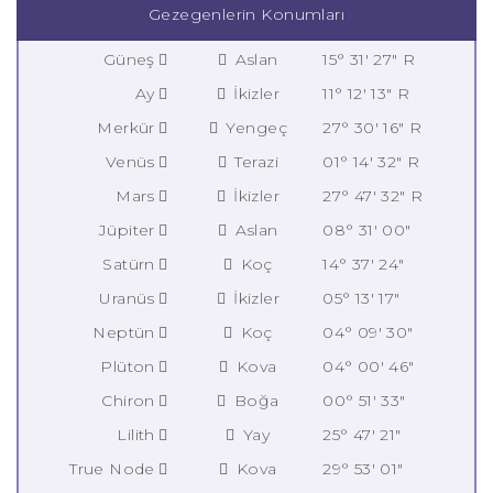
Gezegenlerin Konumları
Güneş
Aslan
15° 31' 27" R
Ay
İkizler
11° 12' 13" R
Merkür
Yengeç
27° 30' 16" R
Venüs
Terazi
01° 14' 32" R
Mars
İkizler
27° 47' 32" R
Jüpiter
Aslan
08° 31' 00"
Satürn
Koç
14° 37' 24"
Uranüs
İkizler
05° 13' 17"
Neptün
Koç
04° 09' 30"
Plüton
Kova
04° 00' 46"
Chiron
Boğa
00° 51' 33"
Lilith
Yay
25° 47' 21"
True Node
Kova
29° 53' 01"