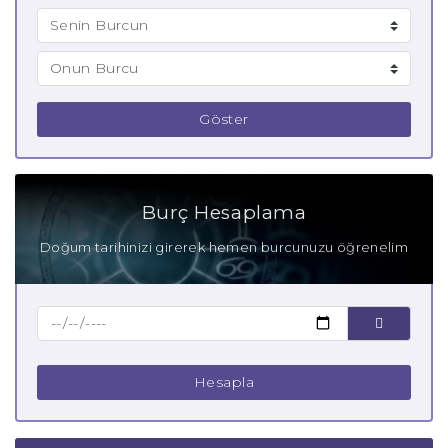
Göster
Burç Hesaplama
Doğum tarihinizi girerek hemen burcunuzu öğrenelim
Hesapla