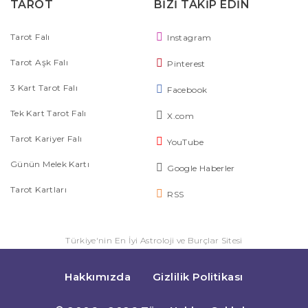
TAROT
BİZİ TAKİP EDİN
Tarot Falı
Instagram
Tarot Aşk Falı
Pinterest
3 Kart Tarot Falı
Facebook
Tek Kart Tarot Falı
X.com
Tarot Kariyer Falı
YouTube
Günün Melek Kartı
Google Haberler
Tarot Kartları
RSS
Türkiye'nin En İyi Astroloji ve Burçlar Sitesi
Hakkımızda
Gizlilik Politikası