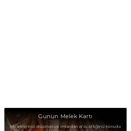
Terazi Burcu Günü
Terazi Burcu Erkeği
Terazi Burcu Kadını
Terazi Burcu Tarzı
Terazi Burcu Bedendeki Temsili
Terazi Burcu Ünlüleri
Terazi Burcu Anlaşabildiği Burçlar
Terazi Burcu Anlaşamadığı Burçlar
Terazi Burcu Olumlu Yönleri
Günün Melek Kartı
Terazi Burcu Olumsuz Yönleri
Meleklerinizi düşünün ve onlardan arzu ettiğiniz konuda