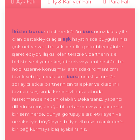
Aşk Falı
İş & Kariyer Falı
Para Falı
İkizler burcu
ndaki merkür'ün
burc
unuzdaki ay ile
olan destekleyici açısı
aşk
hayatınızda duygularınızı
çok net ve zarif bir şekilde dile getirebileceğinize
işaret ediyor. İlişkisi olan teraziler, partnerinizle
birlikte yeni yerler keşfetmek veya entelektüel bir
hobi üzerine konuşmak aranızdaki romantizmi
tazeleyebilir, ancak koç
burc
undaki saturn'ün
zorlayıcı etkisi partnerinizin talepkar ve disiplinli
tavırları karşısında kendinizi baskı altında
hissetmenize neden olabilir. Bekarsanız, yabancı
dillerin konuşulduğu bir ortamda veya akademik
bir seminerde, dünya görüşüyle sizi etkileyen ve
nezaketiyle büyüleyen biriyle zihinsel olarak derin
bir bağ kurmaya başlayabilirsiniz.