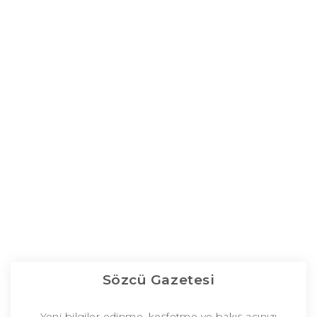
Sözcü Gazetesi
Yeni bilgiler edinme, keşfetme ve bakış açınızı