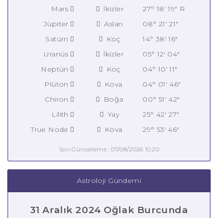
Mars
İkizler
27° 18' 19" R
Jüpiter
Aslan
08° 21' 21"
Satürn
Koç
14° 38' 16"
Uranüs
İkizler
05° 12' 04"
Neptün
Koç
04° 10' 11"
Plüton
Kova
04° 01' 46"
Chiron
Boğa
00° 51' 42"
Lilith
Yay
25° 42' 27"
True Node
Kova
29° 53' 46"
Son Güncelleme : 07/08/2026 10:20
Astroloji Gündemi
31 Aralık 2024 Oğlak Burcunda