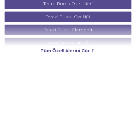
Terazi Burcu Özellikleri
Terazi Burcu Özelliği
Terazi Burcu Elementi
Terazi Burcu Niteliği
Tüm Özelliklerini Gör
Terazi Burcu Yönetici Gezegeni
Terazi Burcu Rengi
Terazi Burcu Taşı
Terazi Burcu Günü
Terazi Burcu Erkeği
Terazi Burcu Kadını
Terazi Burcu Tarzı