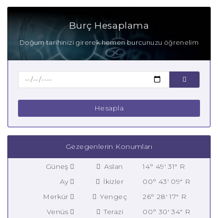
Burç Hesaplama
Doğum tarihinizi girerek hemen burcunuzu öğrenelim
Hesapla
Gezegenlerin Konumları
Güneş
Aslan
14° 49' 31" R
Ay
İkizler
00° 43' 09" R
Merkür
Yengeç
26° 28' 17" R
Venüs
Terazi
00° 30' 34" R