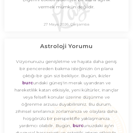
vermek mümkün değildir.
27 Mayıs 2026, Çarşamba
Astroloji Yorumu
Vizyonunuzu genişletme ve hayata daha geniş
bir pencereden bakma isteğinizin ön plana
çıktığı bir gün sizi bekliyor. Bugün, ikizler
burc
undaki güneş'in merak uyandıran ve
hareketlilik katan etkisiyle, yeni kültürler, inançlar
veya felsefi konular üzerine düşünme ve
öğrenme arzusu duyabilirsiniz. Bu durum,
zihinsel sınırlarınızı zorlamanıza ve olaylara daha
hoşgörülü bir perspektifle yaklaşmanıza
yardımcı olabilir. Bugün,
burc
unuzdaki ay'ın
duygusal hassasiyeti ve estetiği artıran etkisiyle,