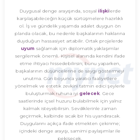
Duygusal denge arayışında, sosyal
ilişki
lerde
karşılaşabileceğin küçük sürtüşmelere hazırlıklı
ol. İş ve gündelik yaşamda adalet duygun ön
planda olacak, bu nedenle başkalarının haklarına
duyduğun hassasiyet artabilir. Ortak projelerde
uyum
sağlamak için diplomatik yaklaşımlar
sergilemek önemli. Kişisel alanında kendini ifade
etme ihtiyacı hissedebilirsin; bunu yaparken,
başkalarının düşüncelerine de saygı göstermeyi
unutma. Gün boyunca yaratıcı faaliyetlere
yönelmek ve estetik zevkini tatmin edici şeylerle
buluşturmak ruhuna iyi
gelecek
. Gece
saatlerinde içsel huzuru bulabilmek için yalnız
kalmak isteyebilirsin. Sevdiklerinle zaman
geçirmek, kalbinde sıcak bir his uyandıracak.
Duygularını açıkça ifade etmekten çekinme;
içindeki denge arayışı, samimi paylaşımlar ile
pekişecek.