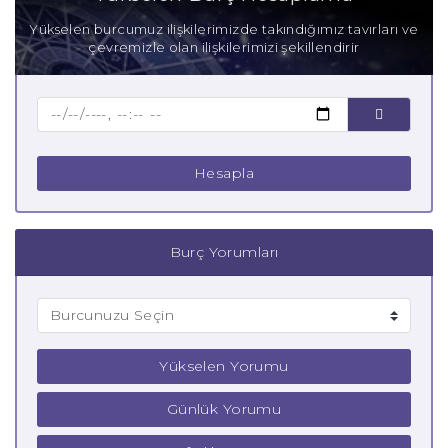
Anne Terazi Burcu
Yükselen burcumuz ilişkilerimizde takındığımız tavırları ve
çevremizle olan ilişkilerimizi şekillendirir
Baba Terazi Burcu
Çocuk Terazi Burcu
Hesapla
Burç Yorumları
Yükselen Yorumu
Günlük Yorumu