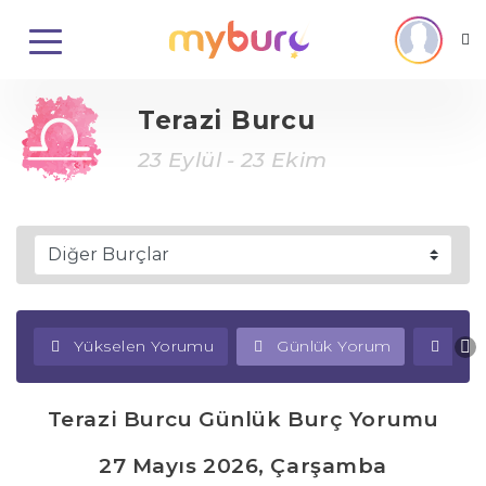
Terazi Burcu
23 Eylül - 23 Ekim
Yükselen Yorumu
Günlük Yorum
Haf
Terazi Burcu Günlük Burç Yorumu
27 Mayıs 2026, Çarşamba