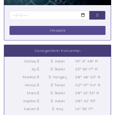
Hesapla
Gezegenlerin Konumları
Güneş
Aslan
16° 21' 48" R
Ay
İkizler
23° 56' 17" R
Merkür
Yengeç
28° 48' 02" R
Venüs
Terazi
02° 07' 04" R
Mars
İkizler
28° 22' 32" R
Jüpiter
Aslan
08° 42' 35"
Satürn
Koç
14° 36' 17"