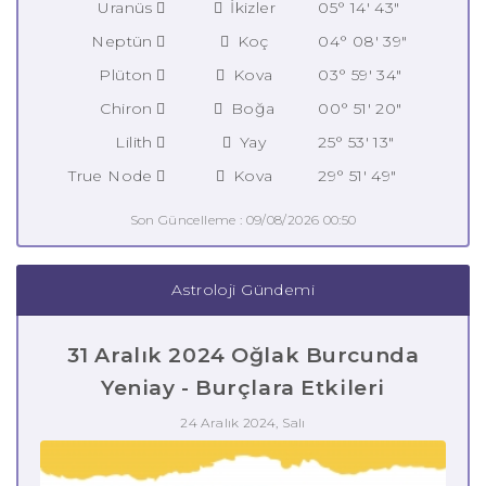
Uranüs
İkizler
05° 14' 43"
Neptün
Koç
04° 08' 39"
Plüton
Kova
03° 59' 34"
Chiron
Boğa
00° 51' 20"
Lilith
Yay
25° 53' 13"
True Node
Kova
29° 51' 49"
Son Güncelleme : 09/08/2026 00:50
Astroloji Gündemi
31 Aralık 2024 Oğlak Burcunda
Yeniay - Burçlara Etkileri
24 Aralık 2024, Salı