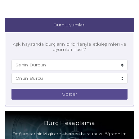
Burç Uyumları
Aşk hayatında burçların birbirleriyle etkileşimleri ve
uyumları nasıl?
Göster
Burç Hesaplama
Doğum tarihinizi girerek hemen burcunuzu öğrenelim