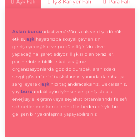
Aşk Falı
İş & Kariyer Falı
Para Falı
Aslan burcu
ndaki venüs'ün sıcak ve dışa dönük
etkisi,
aşk
hayatınızda sosyal çevrenizin
genişleyeceğine ve popülerliğinizin zirve
yapacağına işaret ediyor. İlişkisi olan teraziler,
partnerinizle birlikte katılacağınız
organizasyonlarda göz dolduracak, aranızdaki
sevgi gösterilerini başkalarının yanında da rahatça
sergileyerek
aşk
ınızı taçlandıracaksınız. Bekarsanız,
yay
burc
undaki ay'ın iyimser ve geniş ufuklu
enerjisiyle, eğitim veya seyahat ortamlarında felsefi
sohbetler ederken zihninizi fetheden biriyle hızlı
gelişen bir yakınlaşma yaşayabilirsiniz.