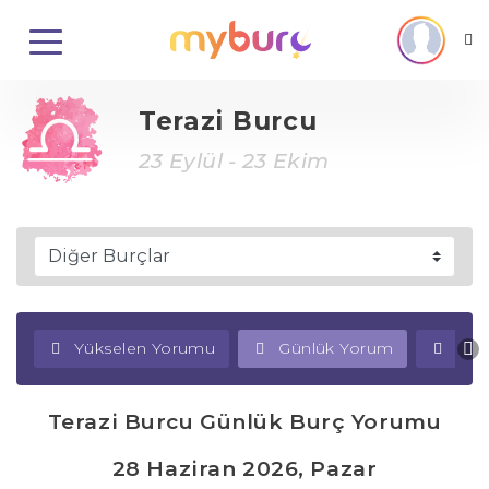
Terazi Burcu
23 Eylül - 23 Ekim
Yükselen Yorumu
Günlük Yorum
Haf
Terazi Burcu Günlük Burç Yorumu
28 Haziran 2026, Pazar